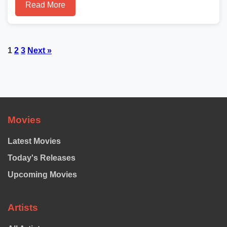
Read More
Posts
1
2
3
Next »
pagination
Movies
Latest Movies
Today's Releases
Upcoming Movies
Artists