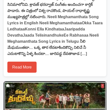
సినిమాలోనివి. శ్రావణ్ భరద్వాజ్ సంగీతం అందించగా కార్తిక్
పాడారు. ఈ చిత్రంలో విశ్వ రాచకొండ, పాయల్ రాధాకృష్ణ
ముఖ్యపాత్రల్లో నటించారు. Neeli Meghamanthata Song
Lyrics in English Neeli MeghamanthataaOkka Taara
LedhataaKonni Ella KindhataaJaaripadda
DevathaJaada TelisinandhukeEe Rabhasaa Neeli
Meghamanthata Song Lyrics in Telugu నీలి
మేఘమంతటా… ఒక్క తార లేదటాకిందికొచ్చి నిలిచే నీ
ఎదుటాకొన్ని ఏళ్ళ కిందటా… జారిపడ్డ దేవతాజాడ […]
Read More