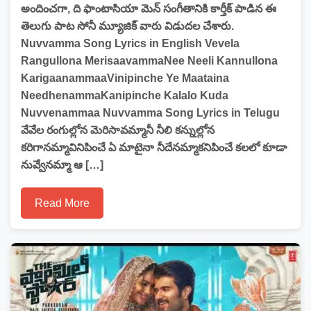
అందించగా, ది ఫాంటాసియా మెన్ సంగీతానికి కార్తీక్ పాడిన ఈ
తెలుగు పాట సోనీ మ్యూజిక్ వారు విడుదల చేశారు.
Nuvvamma Song Lyrics in English Vevela
Rangullona MerisaavammaNee Neeli Kannullona
KarigaanammaaVinipinche Ye Maataina
NeedhenammaKanipinche Kalalo Kuda
Nuvvenammaa Nuvvamma Song Lyrics in Telugu
వేవేల రంగుల్లోన మెరిసావమ్మానీ నీలి కన్నుల్లోన
కరిగానమ్మావినిపించే ఏ మాటైనా నీదేనమ్మాకనిపించే కలలో కూడా
నువ్వేనమ్మా ఆ […]
Read More