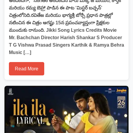
అందించగా, సంగీతం అందించిన వారు మిక్కీ జే మేయర్, కార్తీక్
మరియు రమ్య బెహ్రా పాడిన ఈ పాట ‘మిస్టర్ బచ్చన్’
చిత్రంలోనిది.రవితేజ మరియు భాగ్యశ్రీ బోర్సే ప్రధాన పాత్రల్లో
నటించిన ఈ చిత్రం ఆగష్టు 15న ప్రపంచవ్యాప్తంగా ప్రేక్షకుల
ముందుకు రానుంది. Jikki Song Lyrics Credits Movie
Mr. Bachchan Director Harish Shankar S Producer
T G Vishwa Prasad Singers Karthik & Ramya Behra
Music […]
Read More