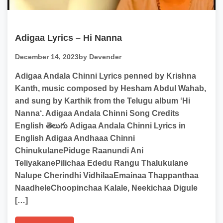
Adigaa Lyrics – Hi Nanna
December 14, 2023
by Devender
Adigaa Andala Chinni Lyrics penned by Krishna
Kanth, music composed by Hesham Abdul Wahab,
and sung by Karthik from the Telugu album ‘Hi
Nanna‘. Adigaa Andala Chinni Song Credits
English తెలుగు Adigaa Andala Chinni Lyrics in
English Adigaa Andhaaa Chinni
ChinukulanePiduge Raanundi Ani
TeliyakanePilichaa Ededu Rangu Thalukulane
Nalupe Cherindhi VidhilaaEmainaa Thappanthaa
NaadheleChoopinchaa Kalale, Neekichaa Digule
[…]