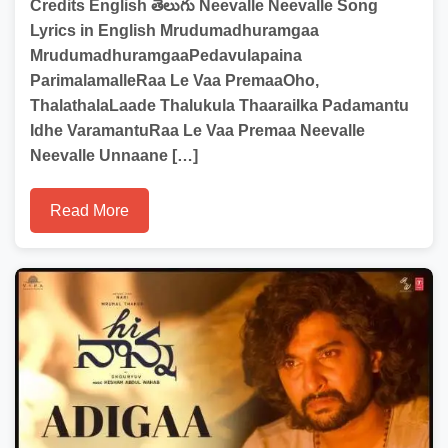
Credits English తెలుగు Neevalle Neevalle Song
Lyrics in English Mrudumadhuramgaa
MrudumadhuramgaaPedavulapaina
ParimalamalleRaa Le Vaa PremaaOho,
ThalathalaLaade Thalukula ThaaraiIka Padamantu
Idhe VaramantuRaa Le Vaa Premaa Neevalle
Neevalle Unnaane […]
Read More