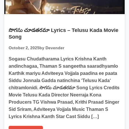
సొగసు చూడతరమా Lyrics – Telusu Kada Movie
Song
October 2, 2025
by Devender
Sogasu Chudatharama Lyrics Krishna Kanth
andinchagaa, Thaman S sangeetha saaradhyamlo
Karthik mariyu Adviteeya Vojjala paadina ee paata
Siddu Jonnala Gadda natinchina ‘Telusu Kada‘
chitramlonidi. సొగసు చూడతరమా Song Lyrics Credits
Movie Telusu Kada Director Neerraja Kona
Producers TG Vishwa Prasad, Krithi Prasad Singer
Sid Sriram, Adviteeya Vojjala Music Thaman S
Lyrics Krishna Kanth Star Cast Siddu […]