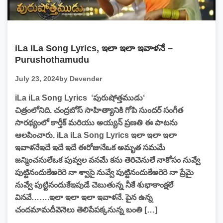
iLa iLa Song Lyrics, ఇలా ఇలా ఇవాళనే –
Purushothamudu
July 23, 2024
by Devender
iLa iLa Song Lyrics ‘పురుషోత్తముడు‘
చిత్రంలోనిది. చంద్రబోస్ సాహిత్యానికి గోపి సుందర్ సంగీత
సారథ్యంలో కార్తీక్ మరియు అయ్యన్ ప్రణతి ఈ పాటను
ఆలపించారు. iLa iLa Song Lyrics ఇలా ఇలా ఇలా
ఇవాళనేఇదే ఇదే ఇదే ఈరోజునేఒక అమృత సమమే
జన్మించనులేఒక పువ్వల వనమే కను తెరిచెనులే నాకోసం నువ్వే
పుట్టినందుకేఅరెరె నా శ్వాసై నువ్వే పుట్టినందుకేఅరెరె నా ప్రేమై
నువ్వే పుట్టినందుకేఇపుడే చెబుతున్న నీకే శుభాకాంక్షలే
వినవే…….ఇలా ఇలా ఇలా ఇవాళనే. పైన ఉన్న
చందమామదీవెనెలు తెలిపేపక్కనున్న బంతి […]