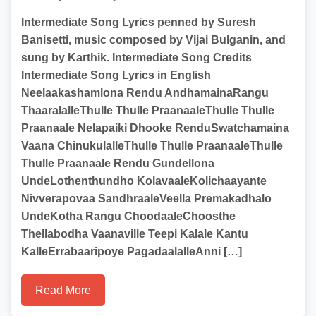
Intermediate Song Lyrics penned by Suresh
Banisetti, music composed by Vijai Bulganin, and
sung by Karthik. Intermediate Song Credits
Intermediate Song Lyrics in English
Neelaakashamlona Rendu AndhamainaRangu
ThaaralalleThulle Thulle PraanaaleThulle Thulle
Praanaale Nelapaiki Dhooke RenduSwatchamaina
Vaana ChinukulalleThulle Thulle PraanaaleThulle
Thulle Praanaale Rendu Gundellona
UndeLothenthundho KolavaaleKolichaayante
Nivverapovaa SandhraaleVeella Premakadhalo
UndeKotha Rangu ChoodaaleChoosthe
Thellabodha Vaanaville Teepi Kalale Kantu
KalleErrabaaripoye PagadaalalleAnni […]
Read More