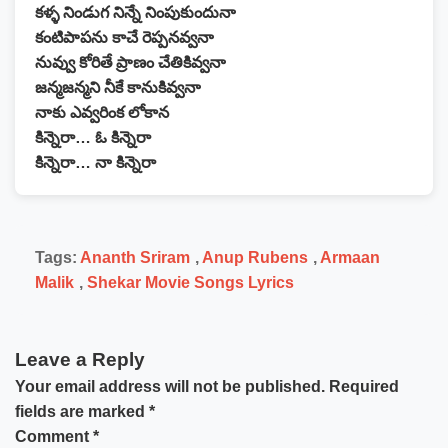
కళ్ళ నిండుగ నిన్నే నింపుకుందునా
కంటిపాపను కాచే రెప్పనవ్వనా
నువ్వు కోరితే ప్రాణం చేతికివ్వనా
జన్మజన్మని నీకే కానుకివ్వనా
నాకు ఎవ్వరింక లోకాన
కిన్నెరా… ఓ కిన్నెరా
కిన్నెరా… నా కిన్నెరా
Tags:
Ananth Sriram
,
Anup Rubens
,
Armaan
Malik
,
Shekar Movie Songs Lyrics
Leave a Reply
Your email address will not be published.
Required
fields are marked
*
Comment
*