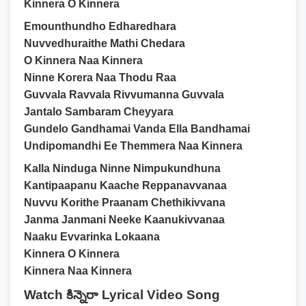
Kinnera O Kinnera
Emounthundho Edharedhara
Nuvvedhuraithe Mathi Chedara
O Kinnera Naa Kinnera
Ninne Korera Naa Thodu Raa
Guvvala Ravvala Rivvumanna Guvvala
Jantalo Sambaram Cheyyara
Gundelo Gandhamai Vanda Ella Bandhamai
Undipomandhi Ee Themmera Naa Kinnera
Kalla Ninduga Ninne Nimpukundhuna
Kantipaapanu Kaache Reppanavvanaa
Nuvvu Korithe Praanam Chethikivvana
Janma Janmani Neeke Kaanukivvanaa
Naaku Evvarinka Lokaana
Kinnera O Kinnera
Kinnera Naa Kinnera
Watch కిన్నెరా Lyrical Video Song