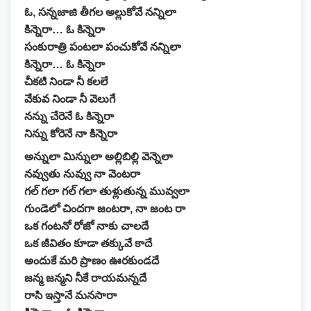
ఓ, సన్నజాజి తీగల అల్లుకోవే నన్నిలా
కిన్నెరా… ఓ కిన్నెరా
సంకురాత్రి పంటలా పంచుకోవే నన్నిలా
కిన్నెరా… ఓ కిన్నెరా
చీకటి నిండా నీ కలలే
వేకువ నిండా నీ వెలుగే
నన్ను చేరెనే ఓ కిన్నెరా
నిన్ను కోరెనే నా కిన్నెరా
అన్నులా మిన్నులా అల్లిబిల్లి వెన్నెలా
నవ్వుతు నువ్వు నా వెంటరా
గల్ గలా గల్ గలా తుళ్లుతున్న మువ్వలా
గుండెలో చిందగా జంటరా, నా జంట రా
ఒక గంటనో రోజో నాకు చాలదే
ఒక జీవితం కూడా తక్కువే కాదే
అందుకే మరి ప్రాణం ఊరకుండదే
జన్మ జన్మని నీకే రాయమన్నదే
రాసి ఇస్తానే మనసారా