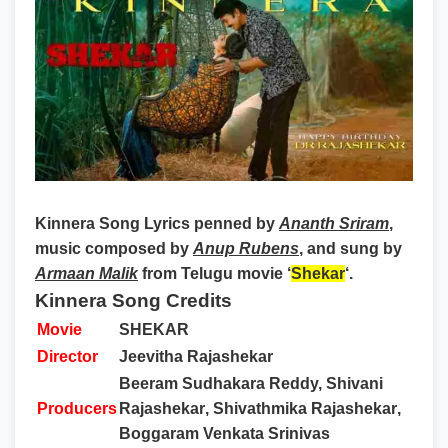
Kinnera Song Lyrics
penned by
Ananth Sriram
,
music composed by
Anup Rubens
, and sung by
Armaan Malik
from Telugu movie ‘
Shekar
‘.
Kinnera Song Credits
Movie
SHEKAR
Director
Jeevitha Rajashekar
Beeram Sudhakara Reddy,
Shivani
Producers
Rajashekar
,
Shivathmika Rajashekar
,
Boggaram Venkata Srinivas