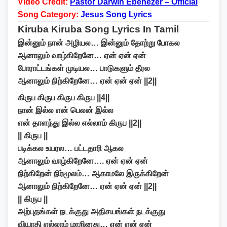
Video Credit:
Pastor Darwin Ebenezer – Official
Song Category:
Jesus Song Lyrics
Kiruba Kiruba Song Lyrics In Tamil
இன்னும் நான் அழியல… இன்னும் தோற்று போகல
ஆனாலும் வாழ்கிறேனே… ஏன் ஏன் ஏன்
போராட்டங்கள் முடியல… பாடுகளும் தீரல
ஆனாலும் நிற்கிறேனே… ஏன் ஏன் ஏன் ||2||
கிருப கிருப கிருப கிருப ||4||
நான் இல்ல என் பெலன் இல்ல
என் தாளந்து இல்ல எல்லாம் கிருப ||2||
|| கிருப ||
படிக்கல உயரல… பட்டதாரி ஆகல
ஆனாலும் வாழ்கிறேனே…. ஏன் ஏன் ஏன்
நிற்கிறேன் நிர்மூலம்… ஆகாமலே இருக்கிறேன்
ஆனாலும் நிற்கிறேனே… ஏன் ஏன் ஏன் ||2||
|| கிருப ||
அற்புதங்கள் நடக்குது அதிசயங்கள் நடக்குது
வியாதி எல்லாம் மாறினது… ஏன் ஏன் ஏன்