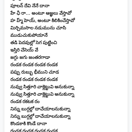
పూలన్ దేవి నేనే దానా
హే ఛీ రా… అంటూ ఆజ్ఞలు వేస్తావో
హ హ్మ్ హెయ్, అంటూ కిలికించేస్తావో
మిర్చిమసాల నడుమును చూసి
ముడుచుకుపోయానే
తడి పెదవుల్లో సెగ పుట్టించి
ఇస్తిరి చేసెయ్ వే
జగ్గు జగు జంతరగాడా
రండక రండక రండక రండక
పప్పు రుబ్బు భీముని చూడ
రండక రండక రండక రండక
నువ్వు సిత్తూరి చాక్లెట్టువి అనుకున్నా
నువ్వు సిత్తూరి చాక్లెట్టువి అనుకున్నా
రండక రకటక రం
నిన్ను బుగ్గల్లో దాచేయాలనుకున్నా
నిన్ను బుగ్గల్లో దాచేయాలనుకున్నా
కొండకాకి కొండే దానా
రండక రండక రండక రండక