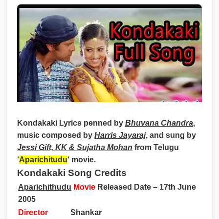
Kondakaki Lyrics
penned by
Bhuvana Chandra
,
music composed by
Harris Jayaraj
, and sung by
Jessi Gift, KK & Sujatha Mohan
from Telugu
‘
Aparichitudu
‘ movie.
Kondakaki Song Credits
Aparichithudu
Movie
Released Date – 17th June
2005
Director
Shankar