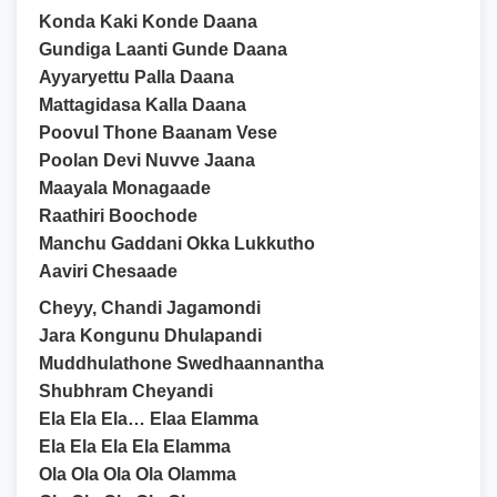
Konda Kaki Konde Daana
Gundiga Laanti Gunde Daana
Ayyaryettu Palla Daana
Mattagidasa Kalla Daana
Poovul Thone Baanam Vese
Poolan Devi Nuvve Jaana
Maayala Monagaade
Raathiri Boochode
Manchu Gaddani Okka Lukkutho
Aaviri Chesaade
Cheyy, Chandi Jagamondi
Jara Kongunu Dhulapandi
Muddhulathone Swedhaannantha
Shubhram Cheyandi
Ela Ela Ela… Elaa Elamma
Ela Ela Ela Ela Elamma
Ola Ola Ola Ola Olamma