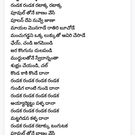
రండక రండక రటాక్క రటాక్క
పూవుల్ తోనే బాణం వేసే
పూలన్ దేవి నువ్వే జాణా
మాయల మొనగాడే రాతిరి బూచోడే
మంచుగడ్డని ఒక్క లుక్కుతో ఆవిరి చేసాడే
ఛేయ్, చండి జగమొండి
జర కొంగును దులపండి
ముద్దులతోనే స్వేదాన్నంతా
శుభ్రం చేయండి, చల్
కొండ కాకి కొండే దానా
రండక రండక రండక రండక
గుండిగ లాంటి గుండె దానా
రండక రండక రండక రండక
అయ్యార్యెట్టు పళ్ళ దానా
రండక రండక రండక రండక
మట్టగిడస కళ్ళ దానా
రండక రండక రటాక్కు టంగుటక
పూవుల్ తోనే బాణం వేసే