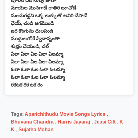
పూలన్ దేవి నువ్వే జాణా
మాయల మొనగాడే రాతిరి బూచోడే
మంచుగడ్డని ఒక్క లుక్కుతో ఆవిరి చేసాడే
ఛేయ్, చండి జగమొండి
జర కొంగును దులపండి
ముద్దులతోనే స్వేదాన్నంతా
శుభ్రం చేయండి, చల్
ఏలా ఏలా ఏల ఏలా ఏలమ్మా
ఏలా ఏలా ఏల ఏలా ఏలమ్మా
ఓలా ఓలా ఓల ఓలా ఓలమ్మా
ఓలా ఓలా ఓల ఓలా ఓలమ్మా
రకటక రక టక రం
Tags:
Aparichithudu Movie Songs Lyrics
,
Bhuvana Chandra
,
Harris Jayaraj
,
Jessi Gift
,
K
K
,
Sujatha Mohan