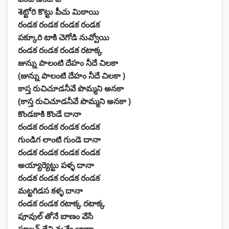
శెట్టోరి కొట్టు పీచు మిఠాయి
రండక రండక రండక రండక
పక్కూరి టాకి చెగోడి నువ్వోయి
రండక రండక రండక రటాక్క
జున్ను పాలంటి దేహం నీదే చిలకా
(జున్ను పాలంటి దేహం నీదే చిలకా )
కాస్త రుచిచూడనీవే పొమ్మని అనకా
(కాస్త రుచిచూడనీవే పొమ్మని అనకా )
కొండకాకి కొండే దానా
రండక రండక రండక రండక
గుండిగ లాంటి గుండె దానా
రండక రండక రండక రండక
అయ్యార్యెట్టు పళ్ళ దానా
రండక రండక రండక రండక
మట్టగిడస కళ్ళ దానా
రండక రండక రటాక్క రటాక్క
పూవుల్ తోనే బాణం వేసే