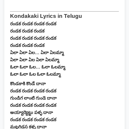
Kondakaki Lyrics in Telugu
రండక రండక రండక రండక
రండక రండక రండక
రండక రండక రండక రండక
రండక రండక రండక
ఏలా ఏలా ఏల… ఏలా ఏలమ్మా
ఏలా ఏలా ఏల ఏలా ఏలమ్మా
ఓలా ఓలా ఓల… ఓలా ఓలమ్మా
ఓలా ఓలా ఓల ఓలా ఓలమ్మా
కొండకాకి కొండే దానా
రండక రండక రండక రండక
గుండిగ లాంటి గుండె దానా
రండక రండక రండక రండక
అయ్యార్యెట్టు పళ్ళ దానా
రండక రండక రండక రండక
మట్టగిడస కళ్ళ దానా