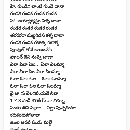
హే, గుండిగ లాంటి గుండె దానా
రండక రండక రండక రండక
హా, అయ్యార్యెట్టు పళ్ళ దానా
రండక రండక రండక రండక
తరరరరా మట్టగిడస కళ్ళ దానా
రండక రండక రటాక్క రటాక్క
పూవుల్ తోనే బాణంవేసే
పూలన్ దేవి నువ్వే జాణా
ఏలా ఏలా ఏల… ఏలా ఏలమ్మా
ఏలా ఏలా ఏల ఏలా ఏలమ్మా
ఓలా ఓలా ఓల… ఓలా ఓలమ్మా
ఓలా ఓలా ఓల ఓలా ఓలమ్మా
వై జా గు వెలగపండువే నీవా
1-2-3 పాడీ కొరికేయ్ నా నిన్నూ
పండు తిని పిల్లగా… పల్లు పుచ్చకంటా
కరుసుకుపోతావా
జంట అరటి పండు మల్లే
వెంటే ఉంటావా