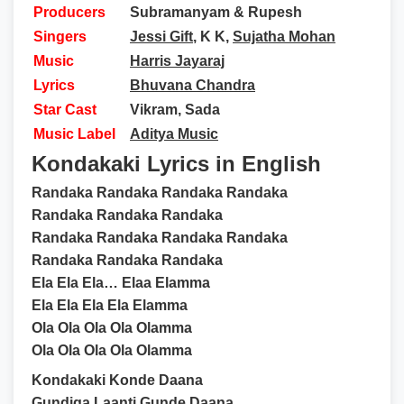
Producers
Subramanyam & Rupesh
Singers
Jessi Gift
, K K,
Sujatha Mohan
Music
Harris Jayaraj
Lyrics
Bhuvana Chandra
Star Cast
Vikram, Sada
Music Label
Aditya Music
Kondakaki Lyrics in English
Randaka Randaka Randaka Randaka
Randaka Randaka Randaka
Randaka Randaka Randaka Randaka
Randaka Randaka Randaka
Ela Ela Ela… Elaa Elamma
Ela Ela Ela Ela Elamma
Ola Ola Ola Ola Olamma
Ola Ola Ola Ola Olamma
Kondakaki Konde Daana
Gundiga Laanti Gunde Daana