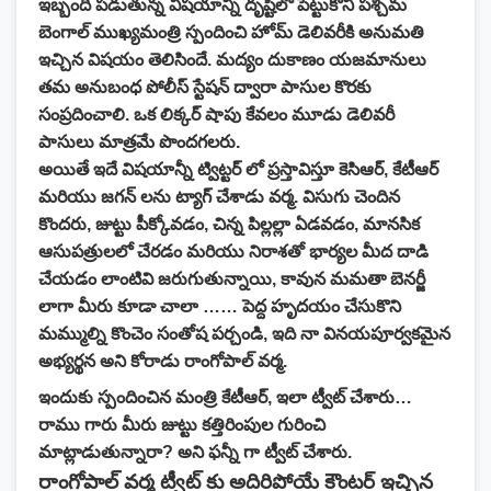
ఇబ్బంది పడుతున్న విషయాన్ని దృష్టిలో పెట్టుకొని పశ్చిమ
బెంగాల్ ముఖ్యమంత్రి స్పందించి హోమ్ డెలివరీకి అనుమతి
ఇచ్చిన విషయం తెలిసిందే. మద్యం దుకాణం యజమానులు
తమ అనుబంధ పోలీస్ స్టేషన్ ద్వారా పాసుల కొరకు
సంప్రదించాలి. ఒక లిక్కర్ షాపు కేవలం మూడు డెలివరీ
పాసులు మాత్రమే పొందగలరు.
అయితే ఇదే విషయాన్నీ ట్విట్టర్ లో ప్రస్తావిస్తూ కెసిఆర్, కేటీఆర్
మరియు జగన్ లను ట్యాగ్ చేశాడు వర్మ. విసుగు చెందిన
కొందరు, జుట్టు పీక్కోవడం, చిన్న పిల్లల్లా ఏడవడం, మానసిక
ఆసుపత్రులలో చేరడం మరియు నిరాశతో భార్యల మీద దాడి
చేయడం లాంటివి జరుగుతున్నాయి, కావున మమతా బెనర్జీ
లాగా మీరు కూడా చాలా …… పెద్ద హృదయం చేసుకొని
మమ్ముల్ని కొంచెం సంతోష పర్చండి, ఇది నా వినయపూర్వకమైన
అభ్యర్థన అని కోరాడు రాంగోపాల్ వర్మ.
ఇందుకు స్పందించిన మంత్రి కేటీఆర్, ఇలా ట్వీట్ చేశారు…
రాము గారు మీరు జుట్టు కత్తిరింపుల గురించి
మాట్లాడుతున్నారా? అని ఫన్నీ గా ట్వీట్ చేశారు.
రాంగోపాల్ వర్మ ట్వీట్ కు అదిరిపోయే కౌంటర్ ఇచ్చిన