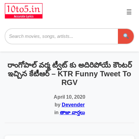
☰
Pri
Me
Searc
రాంగోపాల్ వర్మ ట్వీట్ కు అదిరిపోయే కౌంటర్
ఇచ్చిన కేటీఆర్ – KTR Funny Tweet To
RGV
April 10, 2020
by
Devender
in
తాజా వార్తలు