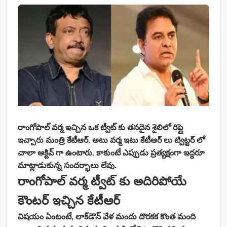
రాంగోపాల్ వర్మ ఇచ్చిన ఒక ట్వీట్ కు తనదైన శైలిలో రిప్లై
ఇచ్చారు మంత్రి కేటీఆర్. అటు వర్మ ఇటు కేటీఆర్ లు ట్విట్టర్ లో
చాలా ఆక్టివ్ గా ఉంటారు. కాకుంటే ఎప్పుడు ప్రత్యక్షంగా ఇద్దరూ
మాట్లాడుకున్న సందర్భాలు లేవు.
రాంగోపాల్ వర్మ ట్వీట్ కు అదిరిపోయే
కౌంటర్ ఇచ్చిన కేటీఆర్
విషయం ఏంటంటే, లాక్‌డౌన్ వేళ మందు దొరకక కొంత మంది