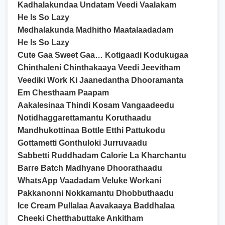
Kadhalakundaa Undatam Veedi Vaalakam
He Is So Lazy
Medhalakunda Madhitho Maatalaadadam
He Is So Lazy
Cute Gaa Sweet Gaa… Kotigaadi Kodukugaa
Chinthaleni Chinthakaaya Veedi Jeevitham
Veediki Work Ki Jaanedantha Dhooramanta
Em Chesthaam Paapam
Aakalesinaa Thindi Kosam Vangaadeedu
Notidhaggarettamantu Koruthaadu
Mandhukottinaa Bottle Etthi Pattukodu
Gottametti Gonthuloki Jurruvaadu
Sabbetti Ruddhadam Calorie La Kharchantu
Barre Batch Madhyane Dhoorathaadu
WhatsApp Vaadadam Veluke Workani
Pakkanonni Nokkamantu Dhobbuthaadu
Ice Cream Pullalaa Aavakaaya Baddhalaa
Cheeki Chetthabuttake Ankitham