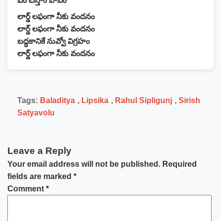
ఏం చేస్తాం పాపం
లార్డ్ లఫంగా నీకు వందనం
లార్డ్ లఫంగా నీకు వందనం
బద్ధకానికే నువ్వో విగ్రహం
లార్డ్ లఫంగా నీకు వందనం
Tags:
Baladitya
,
Lipsika
,
Rahul Sipligunj
,
Sirish
Satyavolu
Leave a Reply
Your email address will not be published.
Required
fields are marked
*
Comment
*