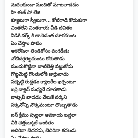
మెదలకుండా మందితో మాటలాడడం
హి ఈజ్ సో లేజి
క్యూటుగా స్వీటుగా… కోటిగాడి కొడుకుగా
చింతలేని చింతకాయ వీడి జీవితం
వీడికి వర్క్ కి జానెడంత దూరమంట
ఏం చేస్తాం పాపం
ఆకలేసినా తిండికోసం వంగడీడు
నోటిదగ్గరెట్టమంటు కోరుతాడు
మందుకొట్టినా బాటిలెత్తి పట్టుకోడు
గొట్టమెట్టి గొంతులోకి జుర్రువాడు
సబ్బెట్టి రుద్దడం క్యాలరీల ఖర్చంటూ
బర్రె బ్యాచ్ మధ్యనే దూరతాడు
వాట్సప్ వాడడం వేలుకే వర్కని
పక్కనోన్ని నొక్కమంటూ దొబ్బుతాడు
ఐస్ క్రీము పుల్లలా ఆవకాయ బద్దలా
చీకి చెత్తబుట్టకే అంకితం
అదిరినా బెదరడు, బెదిరినా కదలడు