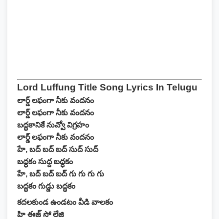
Lord Luffung Title Song Lyrics In Telugu
లార్డ్ లఫంగా నీకు వందనం
లార్డ్ లఫంగా నీకు వందనం
బద్ధకానికే నువ్వో విగ్రహం
లార్డ్ లఫంగా నీకు వందనం
హే, బద్ బద్ బద్ సుద్ సుద్
బద్ధకం సుద్ద బద్ధకం
హే, బద్ బద్ బద్ గు గు గు గు
బద్ధకం గుడ్డు బద్ధకం
కదలకుండ ఉండటం వీడి వాలకం
హి ఈజ్ సో లేజి