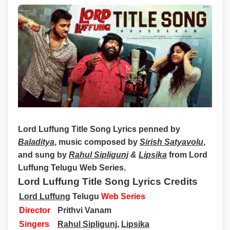
Lord Luffung Title Song Lyrics
penned by
Baladitya
, music composed by
Sirish Satyavolu
,
and sung by
Rahul Sipligunj
&
Lipsika
from Lord
Luffung Telugu Web Series.
Lord Luffung Title Song Lyrics Credits
Lord Luffung
Telugu
Web Series
Director
Prithvi Vanam
Singers
Rahul Sipligunj
,
Lipsika