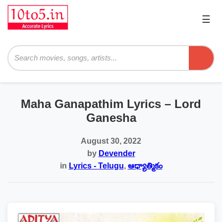
☰
Pri
Me
Searc
Maha Ganapathim Lyrics – Lord
Ganesha
August 30, 2022
by
Devender
in
Lyrics - Telugu
,
ఆధ్యాత్మికం