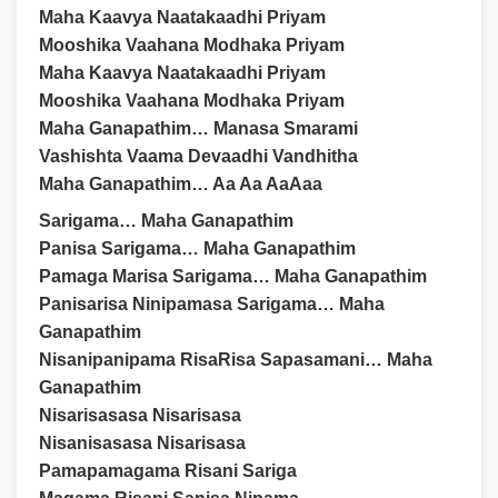
Maha Kaavya Naatakaadhi Priyam
Mooshika Vaahana Modhaka Priyam
Maha Kaavya Naatakaadhi Priyam
Mooshika Vaahana Modhaka Priyam
Maha Ganapathim… Manasa Smarami
Vashishta Vaama Devaadhi Vandhitha
Maha Ganapathim… Aa Aa AaAaa
Sarigama… Maha Ganapathim
Panisa Sarigama… Maha Ganapathim
Pamaga Marisa Sarigama… Maha Ganapathim
Panisarisa Ninipamasa Sarigama… Maha
Ganapathim
Nisanipanipama RisaRisa Sapasamani… Maha
Ganapathim
Nisarisasasa Nisarisasa
Nisanisasasa Nisarisasa
Pamapamagama Risani Sariga