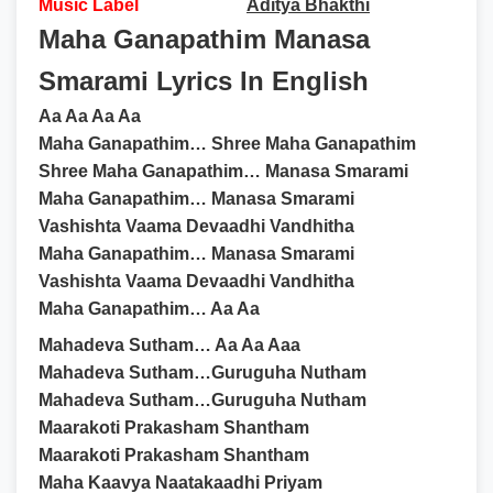
Music Label
Aditya Bhakthi
Maha Ganapathim Manasa
Smarami Lyrics In English
Aa Aa Aa Aa
Maha Ganapathim… Shree Maha Ganapathim
Shree Maha Ganapathim… Manasa Smarami
Maha Ganapathim… Manasa Smarami
Vashishta Vaama Devaadhi Vandhitha
Maha Ganapathim… Manasa Smarami
Vashishta Vaama Devaadhi Vandhitha
Maha Ganapathim… Aa Aa
Mahadeva Sutham… Aa Aa Aaa
Mahadeva Sutham…Guruguha Nutham
Mahadeva Sutham…Guruguha Nutham
Maarakoti Prakasham Shantham
Maarakoti Prakasham Shantham
Maha Kaavya Naatakaadhi Priyam