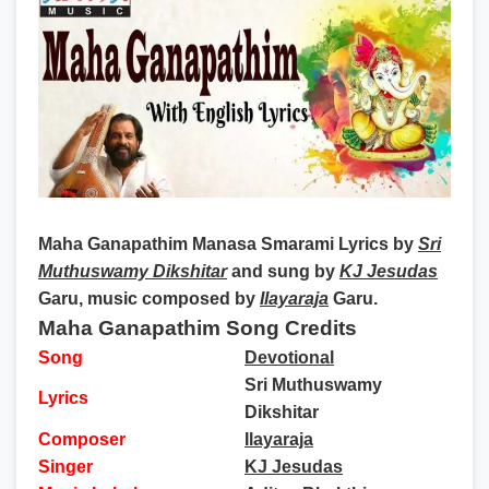
Maha Ganapathim Manasa Smarami Lyrics
by
Sri
Muthuswamy Dikshitar
and sung by
KJ Jesudas
Garu, music composed by
Ilayaraja
Garu.
Maha Ganapathim Song Credits
Song
Devotional
Sri Muthuswamy
Lyrics
Dikshitar
Composer
Ilayaraja
Singer
KJ Jesudas