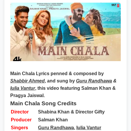
Main Chala Lyrics
penned & composed by
Shabbir Ahmed
, and sung by
Guru Randhawa
&
Iulia Vantur
, this video featuring Salman Khan &
Pragya Jaiswal.
Main Chala Song Credits
Director
Shabina Khan & Director Gifty
Producer
Salman Khan
Singers
Guru Randhawa
,
Iulia Vantur