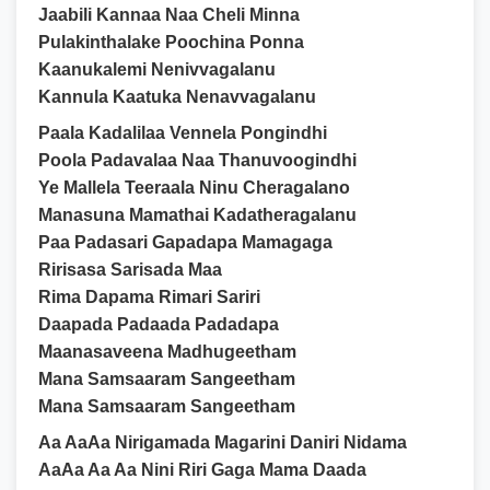
Jaabili Kannaa Naa Cheli Minna
Pulakinthalake Poochina Ponna
Kaanukalemi Nenivvagalanu
Kannula Kaatuka Nenavvagalanu
Paala Kadalilaa Vennela Pongindhi
Poola Padavalaa Naa Thanuvoogindhi
Ye Mallela Teeraala Ninu Cheragalano
Manasuna Mamathai Kadatheragalanu
Paa Padasari Gapadapa Mamagaga
Ririsasa Sarisada Maa
Rima Dapama Rimari Sariri
Daapada Padaada Padadapa
Maanasaveena Madhugeetham
Mana Samsaaram Sangeetham
Mana Samsaaram Sangeetham
Aa AaAa Nirigamada Magarini Daniri Nidama
AaAa Aa Aa Nini Riri Gaga Mama Daada