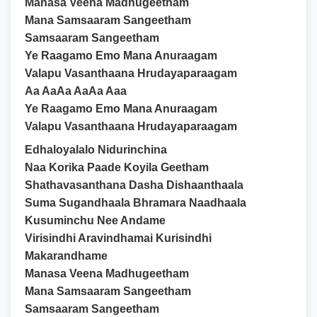
Manasa Veena Madhugeetham
Mana Samsaaram Sangeetham
Samsaaram Sangeetham
Ye Raagamo Emo Mana Anuraagam
Valapu Vasanthaana Hrudayaparaagam
Aa AaAa AaAa Aaa
Ye Raagamo Emo Mana Anuraagam
Valapu Vasanthaana Hrudayaparaagam
Edhaloyalalo Nidurinchina
Naa Korika Paade Koyila Geetham
Shathavasanthana Dasha Dishaanthaala
Suma Sugandhaala Bhramara Naadhaala
Kusuminchu Nee Andame
Virisindhi Aravindhamai Kurisindhi
Makarandhame
Manasa Veena Madhugeetham
Mana Samsaaram Sangeetham
Samsaaram Sangeetham