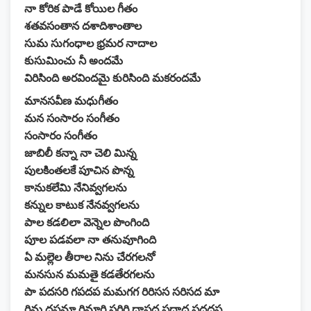
నా కోరిక పాడే కోయిల గీతం
శతవసంతాన దశాదిశాంతాల
సుమ సుగంధాల భ్రమర నాదాల
కుసుమించు నీ అందమే
విరిసింది అరవిందమై కురిసింది మకరందమే
మానసవీణ మధుగీతం
మన సంసారం సంగీతం
సంసారం సంగీతం
జాబిలీ కన్నా నా చెలి మిన్న
పులకింతలకే పూచిన పొన్న
కానుకలేమి నేనివ్వగలను
కన్నుల కాటుక నేనవ్వగలను
పాల కడలిలా వెన్నెల పొంగింది
పూల పడవలా నా తనువూగింది
ఏ మల్లెల తీరాల నిను చేరగలనో
మనసున మమతై కడతేరగలను
పా పదసరి గపదప మమగగ రిరిసస సరిసద మా
రిమ దపమా రిమారి సరిరి దాపద పదాద పదదప