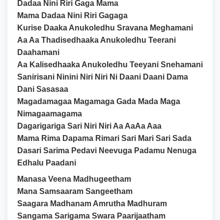
Dadaa Nini Riri Gaga Mama
Mama Dadaa Nini Riri Gagaga
Kurise Daaka Anukoledhu Sravana Meghamani
Aa Aa Thadisedhaaka Anukoledhu Teerani
Daahamani
Aa Kalisedhaaka Anukoledhu Teeyani Snehamani
Sanirisani Ninini Niri Niri Ni Daani Daani Dama
Dani Sasasaa
Magadamagaa Magamaga Gada Mada Maga
Nimagaamagama
Dagarigariga Sari Niri Niri Aa AaAa Aaa
Mama Rima Dapama Rimari Sari Mari Sari Sada
Dasari Sarima Pedavi Neevuga Padamu Nenuga
Edhalu Paadani
Manasa Veena Madhugeetham
Mana Samsaaram Sangeetham
Saagara Madhanam Amrutha Madhuram
Sangama Sarigama Swara Paarijaatham