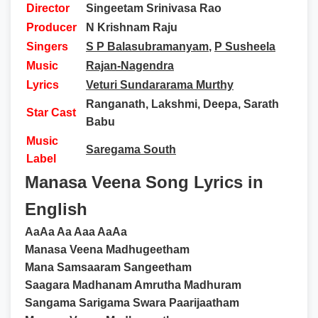
Director
Singeetam Srinivasa Rao
Producer
N Krishnam Raju
Singers
S P Balasubramanyam
,
P Susheela
Music
Rajan-Nagendra
Lyrics
Veturi Sundararama Murthy
Ranganath, Lakshmi, Deepa, Sarath
Star Cast
Babu
Music
Saregama South
Label
Manasa Veena Song Lyrics in
English
AaAa Aa Aaa AaAa
Manasa Veena Madhugeetham
Mana Samsaaram Sangeetham
Saagara Madhanam Amrutha Madhuram
Sangama Sarigama Swara Paarijaatham