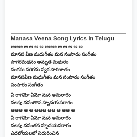
Manasa Veena Song Lyrics in Telugu
ఆఆఆ ఆ ఆ ఆ అ ఆఆఆ ఆ ఆ అ అ అ
మానస వీణ మధుగీతం మన సంసారం సంగీతం
సాగరమధనం అమృత మధురం
సంగమ సరిగమ స్వర పారిజాతం
మానసవీణ మధుగీతం మన సంసారం సంగీతం
సంసారం సంగీతం
ఏ రాగమో ఏమో మన అనురాగం
వలపు వసంతాన హృదయపరాగం
ఆఆఆ ఆ ఆ ఆఆఆ ఆఆ ఆ ఆఆ ఆ
ఏ రాగమో ఏమో మన అనురాగం
వలపు వసంతన హృదయపరాగం
ఎదలోయలలో నిదురించిన