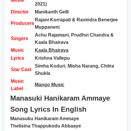
Movie
2021)
Director
Manikanth Gelli
Rajani Korrapati & Ravindra Benerjee
Producers
Muppaneni
Achu Rajamani, Prudhvi Chandra &
Singers
Kaala Bhairava
Music
Kaala Bhairava
Lyrics
Krishna Vallepu
Simha Koduri, Misha Narang, Chitra
Star Cast
Shukla
Music
Mango Music
Label
Manasuki Hanikaram Ammaye
Song Lyrics In English
Manasuku Hanikaram Ammaye
Thelisina Thappukodu Abbaaye