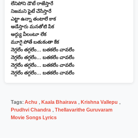
లేనిపోని డౌటే రాజేస్తారే
నిజమని ఫైటే చేసేస్తారే
ఎట్టా ఉన్నా తంటాలే కాక
ఆడేస్తారు మనతోటి పేక
ఆర్గ్యు వీలంటూ లేక
మూగై పోతే బతుకంతా కేక
నెగ్గలేం తగ్గలేం… బతకలేం చావలేం
నెగ్గలేం తగ్గలేం… బతకలేం చావలేం
నెగ్గలేం తగ్గలేం… బతకలేం చావలేం
నెగ్గలేం తగ్గలేం… బతకలేం చావలేం
Tags:
Achu
,
Kaala Bhairava
,
Krishna Vallepu
,
Prudhvi Chandra
,
Thellavarithe Guruvaram
Movie Songs Lyrics