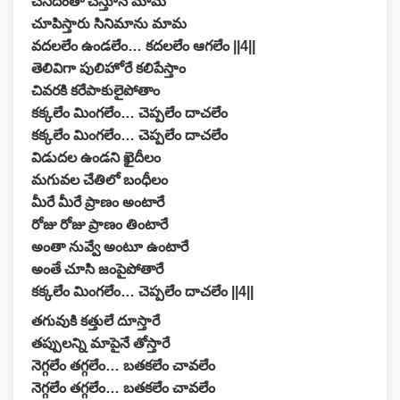
చేసేదంతా చేస్తూనే మామ
చూపిస్తారు సినిమాను మామ
వదలలేం ఉండలేం… కదలలేం ఆగలేం ||4||
తెలివిగా పులిహోరే కలిపేస్తాం
చివరకి కరేపాకులైపోతాం
కక్కలేం మింగలేం… చెప్పలేం దాచలేం
కక్కలేం మింగలేం… చెప్పలేం దాచలేం
విడుదల ఉండని ఖైదీలం
మగువల చేతిలో బంధీలం
మీరే మీరే ప్రాణం అంటారే
రోజు రోజు ప్రాణం తింటారే
అంతా నువ్వే అంటూ ఉంటారే
అంతే చూసి జంపైపోతారే
కక్కలేం మింగలేం… చెప్పలేం దాచలేం ||4||
తగువుకి కత్తులే దూస్తారే
తప్పులన్ని మాపైనే తోస్తారే
నెగ్గలేం తగ్గలేం… బతకలేం చావలేం
నెగ్గలేం తగ్గలేం… బతకలేం చావలేం