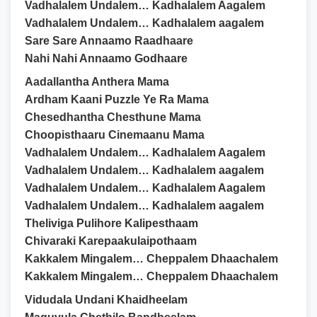
Vadhalalem Undalem… Kadhalalem Aagalem
Vadhalalem Undalem… Kadhalalem aagalem
Sare Sare Annaamo Raadhaare
Nahi Nahi Annaamo Godhaare
Aadallantha Anthera Mama
Ardham Kaani Puzzle Ye Ra Mama
Chesedhantha Chesthune Mama
Choopisthaaru Cinemaanu Mama
Vadhalalem Undalem… Kadhalalem Aagalem
Vadhalalem Undalem… Kadhalalem aagalem
Vadhalalem Undalem… Kadhalalem Aagalem
Vadhalalem Undalem… Kadhalalem aagalem
Theliviga Pulihore Kalipesthaam
Chivaraki Karepaakulaipothaam
Kakkalem Mingalem… Cheppalem Dhaachalem
Kakkalem Mingalem… Cheppalem Dhaachalem
Vidudala Undani Khaidheelam