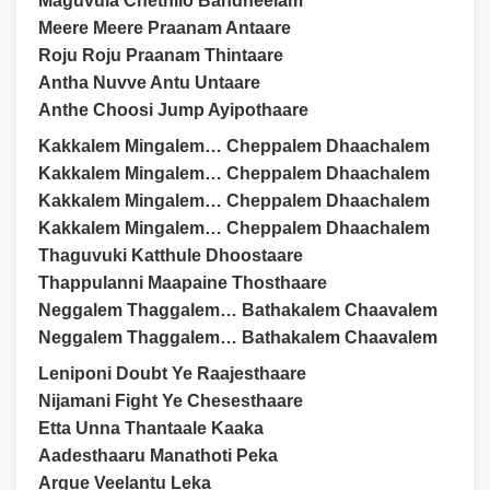
Maguvula Chethilo Bandheelam
Meere Meere Praanam Antaare
Roju Roju Praanam Thintaare
Antha Nuvve Antu Untaare
Anthe Choosi Jump Ayipothaare
Kakkalem Mingalem… Cheppalem Dhaachalem
Kakkalem Mingalem… Cheppalem Dhaachalem
Kakkalem Mingalem… Cheppalem Dhaachalem
Kakkalem Mingalem… Cheppalem Dhaachalem
Thaguvuki Katthule Dhoostaare
Thappulanni Maapaine Thosthaare
Neggalem Thaggalem… Bathakalem Chaavalem
Neggalem Thaggalem… Bathakalem Chaavalem
Leniponi Doubt Ye Raajesthaare
Nijamani Fight Ye Chesesthaare
Etta Unna Thantaale Kaaka
Aadesthaaru Manathoti Peka
Argue Veelantu Leka