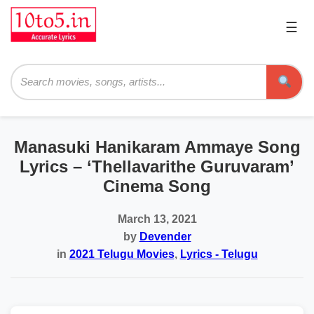
☰
Pri
Me
Searc
Manasuki Hanikaram Ammaye Song
Lyrics – ‘Thellavarithe Guruvaram’
Cinema Song
March 13, 2021
by
Devender
in
2021 Telugu Movies
,
Lyrics - Telugu