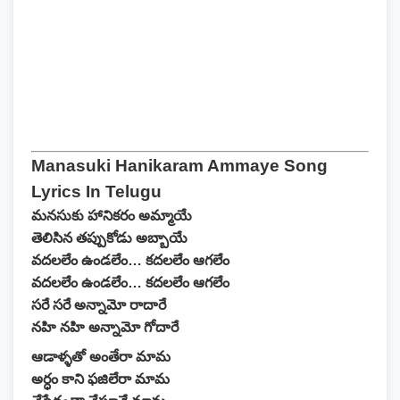
Manasuki Hanikaram Ammaye Song
Lyrics In Telugu
మనసుకు హానికరం అమ్మాయే
తెలిసిన తప్పుకోడు అబ్బాయే
వదలలేం ఉండలేం… కదలలేం ఆగలేం
వదలలేం ఉండలేం… కదలలేం ఆగలేం
సరే సరే అన్నామో రాదారే
నహి నహి అన్నామో గోదారే
ఆడాళ్ళతో అంతేరా మామ
అర్ధం కాని ఫజిలేరా మామ