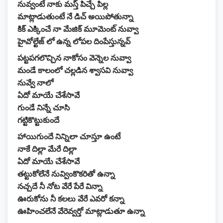
నువ్వంటే నాకు మస్త్ పిచ్చే పిల్ల
మాట్లాడుతుంటే నే డిచ్ అయిపోతున్నా
కిక్ ఎక్కించే నా మేజిక్ మూమెంట్ నువ్వా
హైవోల్టేజ్ లో ఉన్న లోపల దింపేస్తున్నవ్
పట్టపగలొచ్చిన నాకోసం వెన్నెల నువ్వా
మండే కాలంలో చల్లడిన శ్వాసవి నువ్వా
నువ్వే నాలో
ఏదో మాయే చేశేసావే
గుండే నిన్నే చూసి
గట్టికొట్టుకుందే
హాయిగుందే నిన్నిలా చూస్తూ ఉంటే
నాకే దిల్లా మేరే దిల్లా
ఏదో మాయే చేశేసావే
తట్టుకోలేనే నువ్వింకొకరితో ఉన్నా
నచ్చదే నీ నోట వేరే పేరే విన్నా
ఊరుకోను నీ కలలు వేరే ఎవరో కన్నా
ఊహించలేనే వేరెవ్వర్తో మాట్లాడుతూ ఉన్నా