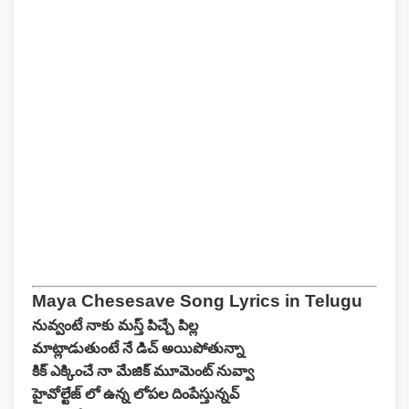
Maya Chesesave Song Lyrics in Telugu
నువ్వంటే నాకు మస్త్ పిచ్చే పిల్ల
మాట్లాడుతుంటే నే డిచ్ అయిపోతున్నా
కిక్ ఎక్కించే నా మేజిక్ మూమెంట్ నువ్వా
హైవోల్టేజ్ లో ఉన్న లోపల దింపేస్తున్నవ్