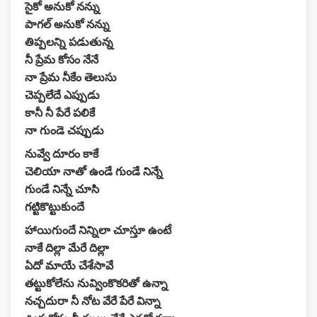
సైకో అనుకో నన్ను
పాగల్ అనుకో నన్ను
తిప్పలన్ని పడుతున్న
నీ ప్రేమ కోసం నేనే
నా ప్రేమ నీకేం తెలుసు
చెప్పలేదే ఎప్పుడు
కానీ నీ పేరే పలికే
నా గుండె చప్పుడు
నువ్వే దూరం కాకే
చెలియా నాతో ఉండే గుండే నిన్నే
గుండే నిన్నే చూసి
గట్టికొట్టుకుందే
హాయిగుందే నిన్నిలా చూస్తూ ఉంటే
నాకే దిల్లా మేరే దిల్లా
ఏదో మాయే చేశేసావే
తట్టుకోలేను నువ్వింకొకరితో ఉన్నా
నచ్చదురా నీ నోట వేరే పేరే విన్నా