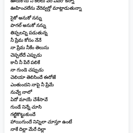
ఊరుకోను నీ కలలు వేరే ఎవరో కన్నా
ఊహించలేను వేరెవ్వర్తో మాట్లాడుతున్నా
సైకో అనుకో నన్ను
పాగల్ అనుకో నన్ను
తిప్పలన్ని పడుతున్న
నీ ప్రేమ కోసం నేనే
నా ప్రేమ నీకేం తెలుసు
చెప్పలేదే ఎప్పుడు
కానీ నీ పేరే పలికే
నా గుండె చప్పుడు
చెలియా తెలిసిందే ఈరోజే
ఎంతుందని నాపై నీ ప్రేమే
నువ్వే నాలో
ఏదో మాయే చేశేసావే
గుండే నిన్నే చూసి
గట్టికొట్టుకుందే
హాయిగుందే నిన్నిలా చూస్తూ ఉంటే
నాకే దిల్లా మేరే దిల్లా