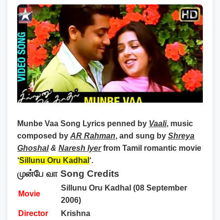
Munbe Vaa Song Lyrics
penned by
Vaali
, music
composed by
AR Rahman
, and sung by
Shreya
Ghoshal
&
Naresh Iyer
from Tamil romantic movie
‘
Sillunu Oru Kadhal
‘.
முன்பே வா Song Credits
Sillunu Oru Kadhal (
08 September
Movie
2006
)
Director
Krishna