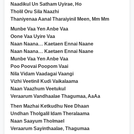
Naadikul Un Satham Uyirae, Ho
Tholil Oru Sila Naazhi
Thaniyenaa Aanal Tharaiyinil Meen, Mm Mm
Munbe Vaa Yen Anbe Vaa
Oone Vaa Uyire Vaa
Naan Naana… Kaetaen Ennai Naane
Naan Naana… Kaetaen Ennai Naane
Munbe Vaa Yen Anbe Vaa
Poo Poovai Poopom Vaai
Nila Vidam Vaadagai Vaangi
Vizhi Veetinil Kudi Vaikalaama
Naan Vaazhum Veetukul
Veraarum Vandhaalae Thagumaa, AaAa
Then Mazhai Ketkudhu Nee Dhaan
Undhan Tholgalil Idam Theralaama
Naan Saayum Tholmael
Veraarum Sayinthaalae, Thagumaa