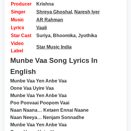
Producer
Krishna
Singer
Shreya Ghoshal
,
Naresh Iyer
Music
AR Rahman
Lyrics
Vaali
Star Cast
Suriya, Bhoomika, Jyothika
Video
Star Music India
Label
Munbe Vaa Song Lyrics In
English
Munbe Vaa Yen Anbe Vaa
Oone Vaa Uyire Vaa
Munbe Vaa Yen Anbe Vaa
Poo Poovaai Poopom Vaai
Naan Naana… Ketaen Ennai Naane
Naan Neeya… Nenjam Sonnadhe
Munbe Vaa Yen Anbe Vaa