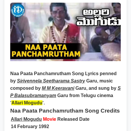
Naa Paata Panchamrutham Song Lyrics
penned
by
Sirivennela Seetharama Sastry
Garu, music
composed by
M M Keeravani
Garu, and sung by
S
P Balasubramanyam
Garu from Telugu cinema
‘
Allari Mogudu
‘.
Naa Paata Panchamrutham Song Credits
Allari Mogudu
Movie
Released Date
14 February 1992