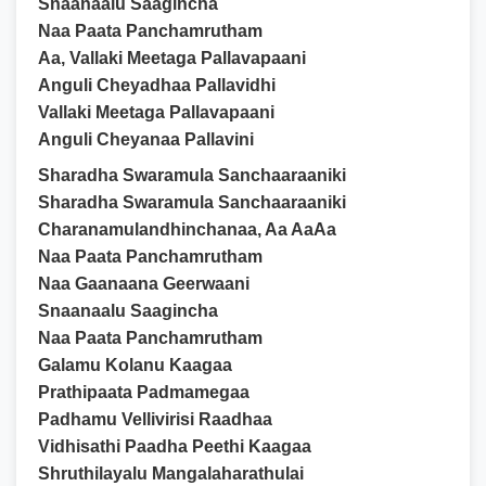
Snaanaalu Saagincha
Naa Paata Panchamrutham
Aa, Vallaki Meetaga Pallavapaani
Anguli Cheyadhaa Pallavidhi
Vallaki Meetaga Pallavapaani
Anguli Cheyanaa Pallavini
Sharadha Swaramula Sanchaaraaniki
Sharadha Swaramula Sanchaaraaniki
Charanamulandhinchanaa, Aa AaAa
Naa Paata Panchamrutham
Naa Gaanaana Geerwaani
Snaanaalu Saagincha
Naa Paata Panchamrutham
Galamu Kolanu Kaagaa
Prathipaata Padmamegaa
Padhamu Vellivirisi Raadhaa
Vidhisathi Paadha Peethi Kaagaa
Shruthilayalu Mangalaharathulai