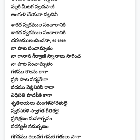
వల్లకి మీటగ పల్లవపాణి
అంగుళి చేయనా పల్లవినీ
శారద స్వరముల సంచారానికి
శారద స్వరముల సంచారానికి
చరణములందించనా, ఆ ఆఆ
నా పాట పంచామృతం
నా గానాన గీర్వాణి స్నానాలు సాగించ
నా పాట పంచామృతం
గళము కొలను కాగా
ప్రతి పాట పద్మమేగా
పదము వెల్లివిరిసి రాదా
విధిసతి పాదపీఠి కాగా
శృతిలయలు మంగళహారతులై
స్వరసరళి స్వాగత గీతికలై
ప్రతిక్షణం సుమార్చనం
సరస్వతీ సమర్పణం
గగనము గెలువగ గమక గతులు సాగా