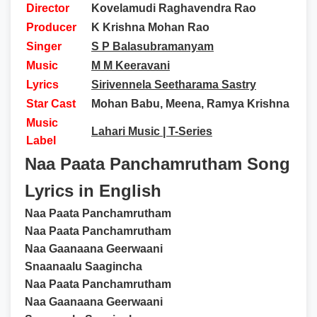
Director
Kovelamudi Raghavendra Rao
Producer
K Krishna Mohan Rao
Singer
S P Balasubramanyam
Music
M M Keeravani
Lyrics
Sirivennela Seetharama Sastry
Star Cast
Mohan Babu, Meena, Ramya Krishna
Music
Lahari Music | T-Series
Label
Naa Paata Panchamrutham Song
Lyrics in English
Naa Paata Panchamrutham
Naa Paata Panchamrutham
Naa Gaanaana Geerwaani
Snaanaalu Saagincha
Naa Paata Panchamrutham
Naa Gaanaana Geerwaani