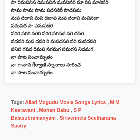
సా రిమపనిస రిమపనిస మపనిసరి మా రిప మారిసరి
సామ సామ సామ పదసరిరీ సాదపమ
మప దదాప మప దదాప మప దదాప మపసదా
పమపద సా పమపదరి
సరిరి సరిరి సరిరి సరిరి సరిసద సరి దసరి
పదసరి మప దసరి రి మపదసరి సరి మపదసరి
పనిస గపద రిమప సగమగ సమగస నిదమగ
నా పాట పంచామృతం
నా గానాన గీర్వాణి స్నానాలు సాగించ
నా పాట పంచామృతం
Tags:
Allari Mogudu Movie Songs Lyrics
,
M M
Keeravani
,
Mohan Babu
,
S P
Balasubramanyam
,
Sirivennela Seetharama
Sastry