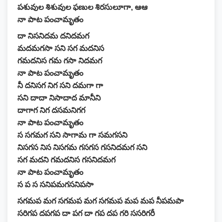
పశువుల శిశువుల ఫణుల శిరసులూగా, ఆఆ
నా పాట పంచామృతం
దా నిసనిదమ దనిదమగ
మదమగసా సని సగ మదనిస
గమదనిస గమ గసా నిదమగ
నా పాట పంచామృతం
నీ దనిసగ నిగ సని దమగా గా
సని దాదా నిసాదాద మానీని
దాగాగ నిగ దసమనిగగ
నా పాట పంచామృతం
స సగమగ సని సాగామ గా సమగసని
నిసగస నిస నిసగమ గసగస గసనిదమగ సని
సగ మదని గమదనిస గసనిదమగ
నా పాట పంచామృతం
స ప స సనిపమగసనిపసా
సగమప మగ సగమప మగ సగమప మప మప నీపమపా
సరిగప దపగప దా పగ దా గప దప గరి ససరిగరీ