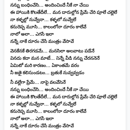
నన్ను బంధించేసి… అందించిందే నీకే నా చేయి
ఈ హాయికి కొలతేదీలే… మన దారుల్లోన ప్రేమే చేరి పూలే చల్లెలే
నా కళ్ళల్లో నువ్వేనా… కళ్ళలో నువ్వేలే
కనురెప్ప మూసి… కాలంలోనా దూరం కాలేవే
నాలో అలా… ఎగసే ఇలా
నన్నే నాకే దూరం చేసే మంత్రం వేసావే
వెనకేనకే తిరగడమే… మనసిలా అలవాటు పడేనే
వినదు కదా మన మాటే… నిన్నే వీడి నన్ను చేరననెనే
ఏమిటో మరి కారణం… ఏకాంతమే వరం
నీ జతై కలిసుండటం… బ్రతుకే నువ్వవ్వడం
నీ వల్లేగా ప్రేమే… నాపై వలవేసెనే
నన్ను బంధించేసి… అందించిందే నీకే నా చేయి
ఈ హాయికి కొలతేదీలే… మన దారుల్లోన ప్రేమే చేరి పూలే చల్లెలే
నా కళ్ళల్లో నువ్వేనా… కళ్ళలో నువ్వేలే
కనురెప్ప మూసి… కాలంలోనా దూరం కాలేవే
నాలో అలా… ఎగసే ఇలా
నన్నే నాకే దూరం చేసే మంత్రం వేసావే