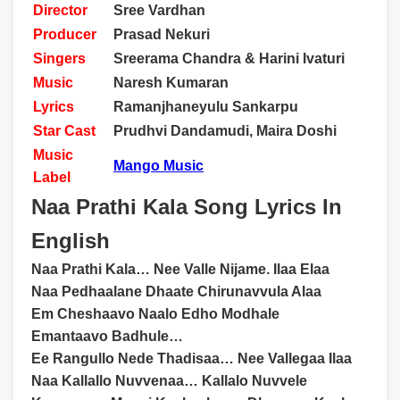
Director
Sree Vardhan
Producer
Prasad Nekuri
Singers
Sreerama Chandra & Harini Ivaturi
Music
Naresh Kumaran
Lyrics
Ramanjhaneyulu Sankarpu
Star Cast
Prudhvi Dandamudi, Maira Doshi
Music
Mango Music
Label
Naa Prathi Kala Song Lyrics In
English
Naa Prathi Kala… Nee Valle Nijame. Ilaa Elaa
Naa Pedhaalane Dhaate Chirunavvula Alaa
Em Cheshaavo Naalo Edho Modhale
Emantaavo Badhule…
Ee Rangullo Nede Thadisaa… Nee Vallegaa Ilaa
Naa Kallallo Nuvvenaa… Kallalo Nuvvele