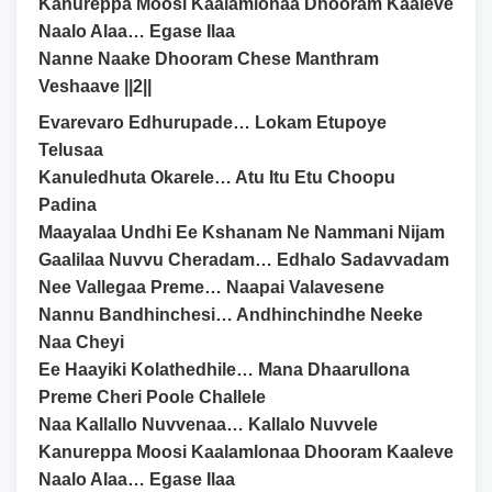
Kanureppa Moosi Kaalamlonaa Dhooram Kaaleve
Naalo Alaa… Egase Ilaa
Nanne Naake Dhooram Chese Manthram
Veshaave ||2||
Evarevaro Edhurupade… Lokam Etupoye
Telusaa
Kanuledhuta Okarele… Atu Itu Etu Choopu
Padina
Maayalaa Undhi Ee Kshanam Ne Nammani Nijam
Gaalilaa Nuvvu Cheradam… Edhalo Sadavvadam
Nee Vallegaa Preme… Naapai Valavesene
Nannu Bandhinchesi… Andhinchindhe Neeke
Naa Cheyi
Ee Haayiki Kolathedhile… Mana Dhaarullona
Preme Cheri Poole Challele
Naa Kallallo Nuvvenaa… Kallalo Nuvvele
Kanureppa Moosi Kaalamlonaa Dhooram Kaaleve
Naalo Alaa… Egase Ilaa