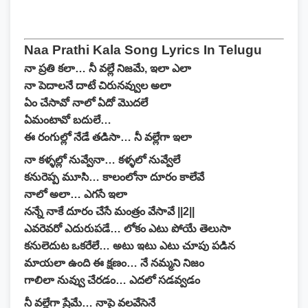
Naa Prathi Kala Song Lyrics In Telugu
నా ప్రతి కలా… నీ వల్లే నిజమే, ఇలా ఎలా
నా పెదాలనే దాటే చిరునవ్వుల అలా
ఏం చేసావో నాలో ఏదో మొదలే
ఏమంటావో బదులే…
ఈ రంగుల్లో నేడే తడిసా… నీ వల్లేగా ఇలా
నా కళ్ళల్లో నువ్వేనా… కళ్ళలో నువ్వేలే
కనురెప్ప మూసి… కాలంలోనా దూరం కాలేవే
నాలో అలా… ఎగసే ఇలా
నన్నే నాకే దూరం చేసే మంత్రం వేసావే ||2||
ఎవరెవరో ఎదురుపడే… లోకం ఎటు పోయే తెలుసా
కనులెదుట ఒకరేలే… అటు ఇటు ఎటు చూపు పడిన
మాయలా ఉంది ఈ క్షణం… నే నమ్మని నిజం
గాలిలా నువ్వు చేరడం… ఎదలో సడవ్వడం
నీ వల్లేగా ప్రేమే… నాపై వలవేసెనే