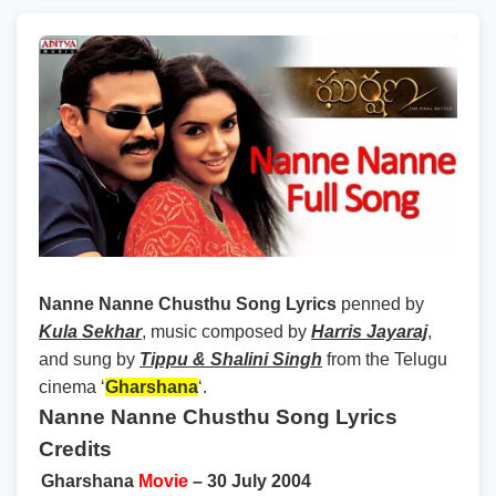
Nanne Nanne Chusthu Song Lyrics
penned by
Kula Sekhar
, music composed by
Harris Jayaraj
,
and sung by
Tippu & Shalini Singh
from the Telugu
cinema ‘
Gharshana
‘.
Nanne Nanne Chusthu Song Lyrics
Credits
Gharshana
Movie
– 30 July 2004