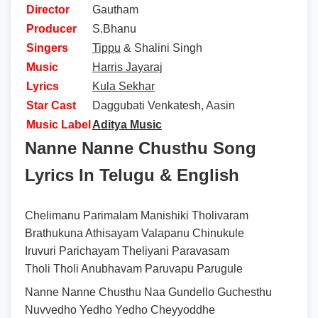
Director
Gautham
Producer
S.Bhanu
Singers
Tippu
& Shalini Singh
Music
Harris Jayaraj
Lyrics
Kula Sekhar
Star Cast
Daggubati Venkatesh, Aasin
Music Label
Aditya Music
Nanne Nanne Chusthu Song
Lyrics In Telugu & English
Chelimanu Parimalam Manishiki Tholivaram
Brathukuna Athisayam Valapanu Chinukule
Iruvuri Parichayam Theliyani Paravasam
Tholi Tholi Anubhavam Paruvapu Parugule
Nanne Nanne Chusthu Naa Gundello Guchesthu
Nuvvedho Yedho Yedho Cheyyoddhe