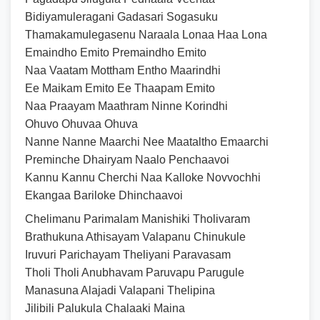
Bidiyamuleragani Gadasari Sogasuku
Thamakamulegasenu Naraala Lonaa Haa Lona
Emaindho Emito Premaindho Emito
Naa Vaatam Mottham Entho Maarindhi
Ee Maikam Emito Ee Thaapam Emito
Naa Praayam Maathram Ninne Korindhi
Ohuvo Ohuvaa Ohuva
Nanne Nanne Maarchi Nee Maataltho Emaarchi
Preminche Dhairyam Naalo Penchaavoi
Kannu Kannu Cherchi Naa Kalloke Novvochhi
Ekangaa Bariloke Dhinchaavoi
Chelimanu Parimalam Manishiki Tholivaram
Brathukuna Athisayam Valapanu Chinukule
Iruvuri Parichayam Theliyani Paravasam
Tholi Tholi Anubhavam Paruvapu Parugule
Manasuna Alajadi Valapani Thelipina
Jilibili Palukula Chalaaki Maina