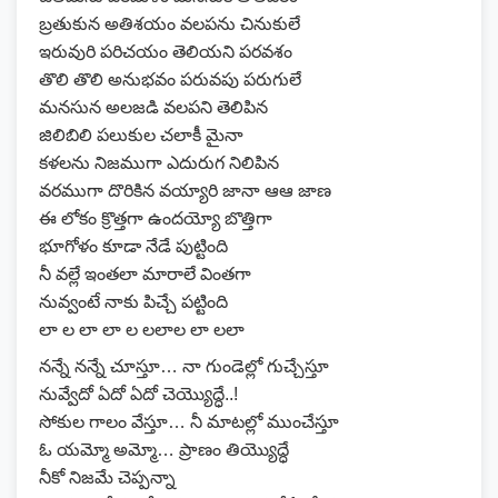
బ్రతుకున అతిశయం వలపను చినుకులే
ఇరువురి పరిచయం తెలియని పరవశం
తొలి తొలి అనుభవం పరువపు పరుగులే
మనసున అలజడి వలపని తెలిపిన
జిలిబిలి పలుకుల చలాకీ మైనా
కళలను నిజముగా ఎదురుగ నిలిపిన
వరముగా దొరికిన వయ్యారి జానా ఆఆ జాణ
ఈ లోకం క్రొత్తగా ఉందయ్యో బొత్తిగా
భూగోళం కూడా నేడే పుట్టింది
నీ వల్లే ఇంతలా మారాలే వింతగా
నువ్వంటే నాకు పిచ్చే పట్టింది
లా ల లా లా ల లలాల లా లలా
నన్నే నన్నే చూస్తూ… నా గుండెల్లో గుచ్చేస్తూ
నువ్వేదో ఏదో ఏదో చెయ్యొద్ధే..!
సోకుల గాలం వేస్తూ… నీ మాటల్లో ముంచేస్తూ
ఓ యమ్మో అమ్మో… ప్రాణం తియ్యొద్ధే
నీకో నిజమే చెప్పన్నా