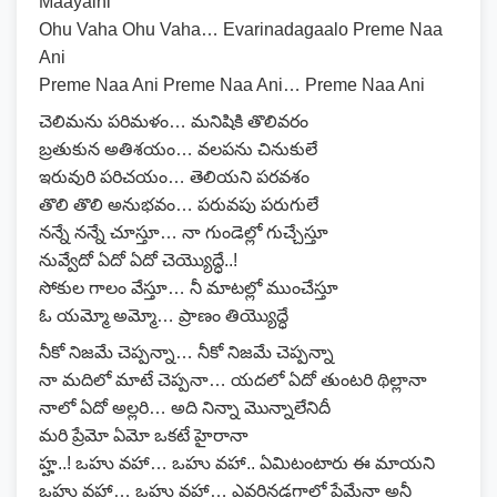
Maayalni
Ohu Vaha Ohu Vaha… Evarinadagaalo Preme Naa
Ani
Preme Naa Ani Preme Naa Ani… Preme Naa Ani
చెలిమను పరిమళం… మనిషికి తొలివరం
బ్రతుకున అతిశయం… వలపను చినుకులే
ఇరువురి పరిచయం… తెలియని పరవశం
తొలి తొలి అనుభవం… పరువపు పరుగులే
నన్నే నన్నే చూస్తూ… నా గుండెల్లో గుచ్చేస్తూ
నువ్వేదో ఏదో ఏదో చెయ్యొద్ధే..!
సోకుల గాలం వేస్తూ… నీ మాటల్లో ముంచేస్తూ
ఓ యమ్మో అమ్మో… ప్రాణం తియ్యొద్ధే
నీకో నిజమే చెప్పన్నా… నీకో నిజమే చెప్పన్నా
నా మదిలో మాటే చెప్పనా… యదలో ఏదో తుంటరి థిల్లానా
నాలో ఏదో అల్లరి… అది నిన్నా మొన్నాలేనిదీ
మరి ప్రేమో ఏమో ఒకటే హైరానా
హ్హ..! ఒహు వహా… ఒహు వహా.. ఏమిటంటారు ఈ మాయని
ఒహు వహా… ఒహు వహా… ఎవరినడగాలో ప్రేమేనా అనీ