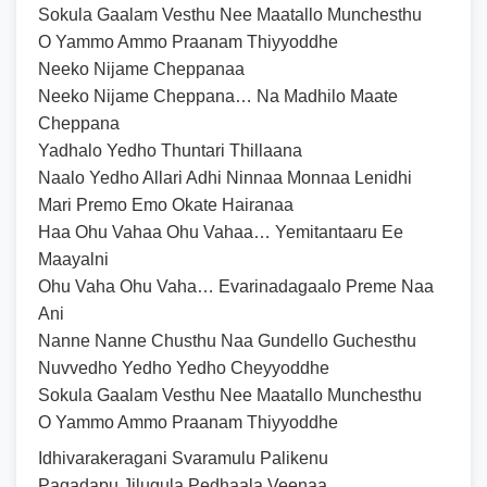
Sokula Gaalam Vesthu Nee Maatallo Munchesthu
O Yammo Ammo Praanam Thiyyoddhe
Neeko Nijame Cheppanaa
Neeko Nijame Cheppana… Na Madhilo Maate
Cheppana
Yadhalo Yedho Thuntari Thillaana
Naalo Yedho Allari Adhi Ninnaa Monnaa Lenidhi
Mari Premo Emo Okate Hairanaa
Haa Ohu Vahaa Ohu Vahaa… Yemitantaaru Ee
Maayalni
Ohu Vaha Ohu Vaha… Evarinadagaalo Preme Naa
Ani
Nanne Nanne Chusthu Naa Gundello Guchesthu
Nuvvedho Yedho Yedho Cheyyoddhe
Sokula Gaalam Vesthu Nee Maatallo Munchesthu
O Yammo Ammo Praanam Thiyyoddhe
Idhivarakeragani Svaramulu Palikenu
Pagadapu Jilugula Pedhaala Veenaa