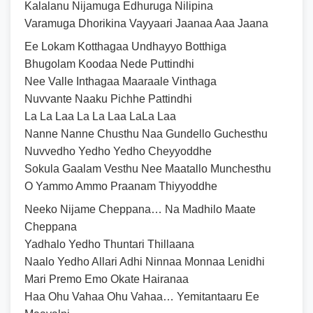
Kalalanu Nijamuga Edhuruga Nilipina
Varamuga Dhorikina Vayyaari Jaanaa Aaa Jaana
Ee Lokam Kotthagaa Undhayyo Botthiga
Bhugolam Koodaa Nede Puttindhi
Nee Valle Inthagaa Maaraale Vinthaga
Nuvvante Naaku Pichhe Pattindhi
La La Laa La La Laa LaLa Laa
Nanne Nanne Chusthu Naa Gundello Guchesthu
Nuvvedho Yedho Yedho Cheyyoddhe
Sokula Gaalam Vesthu Nee Maatallo Munchesthu
O Yammo Ammo Praanam Thiyyoddhe
Neeko Nijame Cheppana… Na Madhilo Maate
Cheppana
Yadhalo Yedho Thuntari Thillaana
Naalo Yedho Allari Adhi Ninnaa Monnaa Lenidhi
Mari Premo Emo Okate Hairanaa
Haa Ohu Vahaa Ohu Vahaa… Yemitantaaru Ee