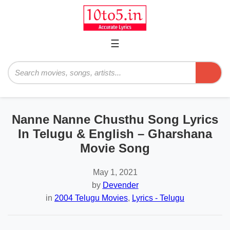
☰
Primary
Menu
Search
Nanne Nanne Chusthu Song Lyrics
In Telugu & English – Gharshana
Movie Song
May 1, 2021
by
Devender
in
2004 Telugu Movies
,
Lyrics - Telugu