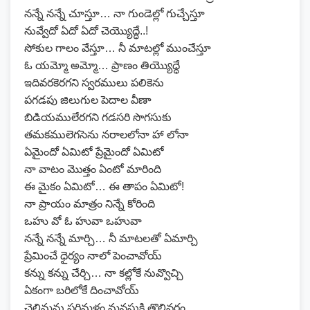
నన్నే నన్నే చూస్తూ… నా గుండెల్లో గుచ్చేస్తూ
నువ్వేదో ఏదో ఏదో చెయ్యొద్ధే..!
సోకుల గాలం వేస్తూ… నీ మాటల్లో ముంచేస్తూ
ఓ యమ్మో అమ్మో… ప్రాణం తియ్యొద్ధే
ఇదివరకెరగని స్వరములు పలికెను
పగడపు జిలుగుల పెదాల వీణా
బిడియములేరగని గడసరి సొగసుకు
తమకములెగసెను నరాలలోనా హా లోనా
ఏమైందో ఏమిటో ప్రేమైందో ఏమిటో
నా వాటం మొత్తం ఏంటో మారింది
ఈ మైకం ఏమిటో… ఈ తాపం ఏమిటో!
నా ప్రాయం మాత్రం నిన్నే కోరింది
ఒహు వో ఓ హువా ఒహువా
నన్నే నన్నే మార్చి… నీ మాటలతో ఏమార్చి
ప్రేమించే ధైర్యం నాలో పెంచావోయ్
కన్ను కన్ను చేర్చి… నా కల్లోకే నువ్వొచ్చి
ఏకంగా బరిలోకే దించావోయ్
చెలిమను పరిమళం మనసుకి తొలివరం