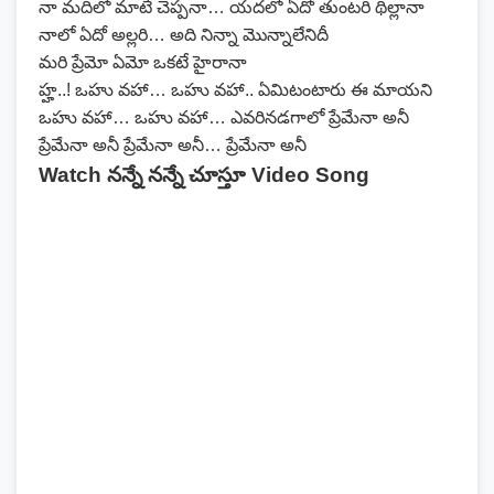
నా మదిలో మాటే చెప్పనా… యదలో ఏదో తుంటరి థిల్లానా
నాలో ఏదో అల్లరి… అది నిన్నా మొన్నాలేనిదీ
మరి ప్రేమో ఏమో ఒకటే హైరానా
హ్హ..! ఒహు వహా… ఒహు వహా.. ఏమిటంటారు ఈ మాయని
ఒహు వహా… ఒహు వహా… ఎవరినడగాలో ప్రేమేనా అనీ
ప్రేమేనా అనీ ప్రేమేనా అనీ… ప్రేమేనా అనీ
Watch నన్నే నన్నే చూస్తూ Video Song