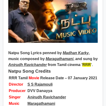
Natpu Song Lyrics
penned by
Madhan Karky
,
music composed by
Maragathamani
, and sung by
Anirudh Ravichander
from Tamil cinema ‘
RRR
‘.
Natpu Song Credits
RRR Tamil
Movie
Release Date – 07 January 2021
Director
S S Rajamouli
Producer
DVV Danayya
Singer
Anirudh Ravichander
Music
Maragathamani