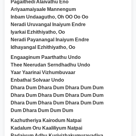
Pagaithedi Alaivathu Eno
Ariyaamaiyaale Mannengum
Inbam Undaagutho, Oh OO Oo Oo
Neradi Uruvangal Inaiyum Endre
Iyarkai Ezhithiyatho, Oo
Neradi Payanangal Inaiyum Endre
Idhayangal Ezhithiyatho, Oo
Engaaginum Paarthathu Undo
Thee Neerudan Serndhadhu Undo
Yaar Yaarinai Vizhumbuvaar
Enbathai Solvaar Undo
Dhara Dum Dhara Dum Dhara Dum Dum
Dhara Dum Dhara Dum Dhara Dum Dum
Dhara Dum Dhara Dum Dhara Dum Dum
Dum Dhara Dum Dum Dum
Kazhutheriya Kairodum Natpai
Kadalum Oru Kaaliliyum Natpai
Padaiyum Adhu Kuriyizhakumuravadiya