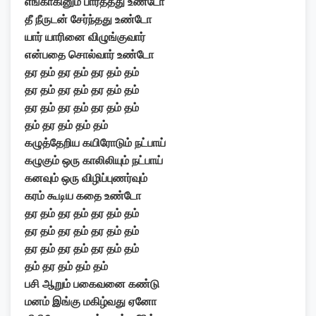
எங்காகினும் பார்த்தது உண்டோ
தீ நீருடன் சேர்ந்தது உண்டோ
யார் யாரினை விழுங்குவார்
என்பதை சொல்வார் உண்டோ
தர தம் தர தம் தர தம் தம்
தர தம் தர தம் தர தம் தம்
தர தம் தர தம் தர தம் தம்
தம் தர தம் தம் தம்
கழுத்தேறிய கயிரோடும் நட்பாய்
கழுகும் ஒரு காலிலியும் நட்பாய்
கனவும் ஒரு விழிப்புணர்வும்
கரம் கூடிய கதை உண்டோ
தர தம் தர தம் தர தம் தம்
தர தம் தர தம் தர தம் தம்
தர தம் தர தம் தர தம் தம்
தம் தர தம் தம் தம்
பசி ஆறும் பகைவனை கண்டு
மனம் இங்கு மகிழ்வது ஏனோ