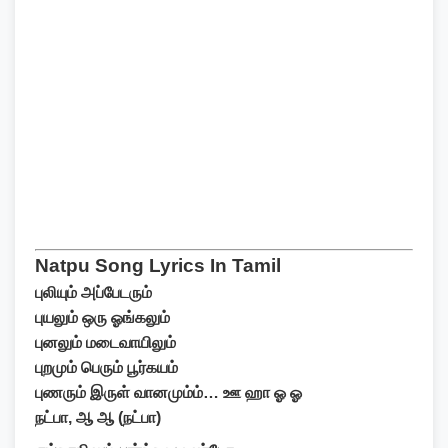
Natpu Song Lyrics In Tamil
புலியும் அப்பேடரும்
புயலும் ஒரு ஓங்கலும்
புனலும் மடைவாயிலும்
புறமும் பெரும் பூர்கயம்
புணரும் இருள் வானமும்ம்… ஊ ஹா ஓ ஓ
நட்பா, ஆ ஆ (நட்பா)