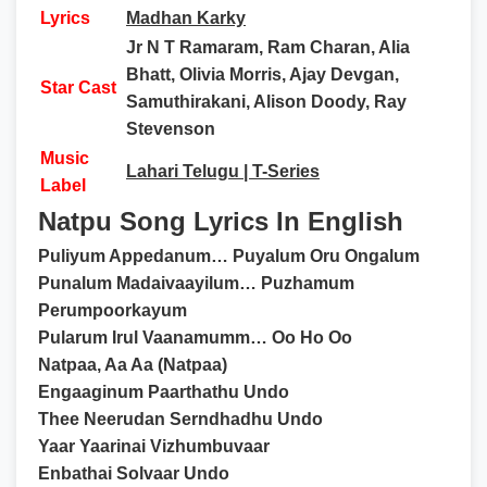
Lyrics
Madhan Karky
Jr N T Ramaram, Ram Charan, Alia
Bhatt, Olivia Morris, Ajay Devgan,
Star Cast
Samuthirakani, Alison Doody, Ray
Stevenson
Music
Lahari Telugu | T-Series
Label
Natpu Song Lyrics In English
Puliyum Appedanum… Puyalum Oru Ongalum
Punalum Madaivaayilum… Puzhamum
Perumpoorkayum
Pularum Irul Vaanamumm… Oo Ho Oo
Natpaa, Aa Aa (Natpaa)
Engaaginum Paarthathu Undo
Thee Neerudan Serndhadhu Undo
Yaar Yaarinai Vizhumbuvaar
Enbathai Solvaar Undo