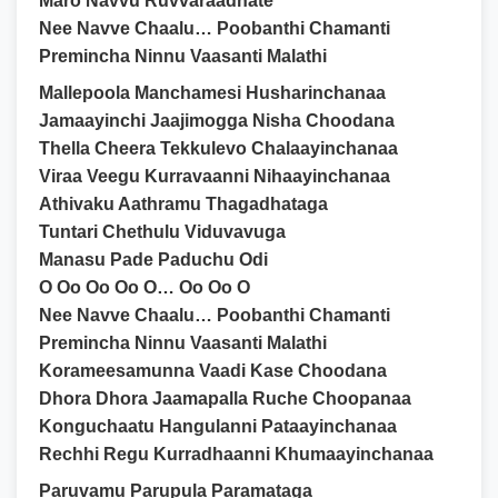
Maro Navvu Ruvvaraadhate
Nee Navve Chaalu… Poobanthi Chamanti
Premincha Ninnu Vaasanti Malathi
Mallepoola Manchamesi Husharinchanaa
Jamaayinchi Jaajimogga Nisha Choodana
Thella Cheera Tekkulevo Chalaayinchanaa
Viraa Veegu Kurravaanni Nihaayinchanaa
Athivaku Aathramu Thagadhataga
Tuntari Chethulu Viduvavuga
Manasu Pade Paduchu Odi
O Oo Oo Oo O… Oo Oo O
Nee Navve Chaalu… Poobanthi Chamanti
Premincha Ninnu Vaasanti Malathi
Korameesamunna Vaadi Kase Choodana
Dhora Dhora Jaamapalla Ruche Choopanaa
Konguchaatu Hangulanni Pataayinchanaa
Rechhi Regu Kurradhaanni Khumaayinchanaa
Paruvamu Parupula Paramataga