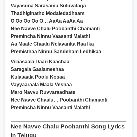
Vayasuna Sarasamu Suluvataga
Thadhiginatho Modaledadhaam
O Oo Oo Oo O… AaAa AaAa Aa
Nee Navve Chalu Poobanthi Chamanti
Premincha Ninnu Vaasanti Malathi
Aa Maate Chaalu Nelavanka Raa Ika
Premisthaa Ninnu Sandeham Ledhikaa
Vilaasaala Daari Kaachaa
Saragala Gaalameshaa
Kulasaala Poolu Kosaa
Vayyaaraala Maala Veshaa
Maro Navvu Ruvvaraadhate
Nee Navve Chaalu… Poobanthi Chamanti
Premincha Ninnu Vaasanti Malathi
Nee Navve Chalu Poobanthi Song Lyrics
in Telugu