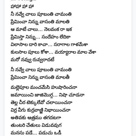
హాహా హా హా
నీ నవ్వే చాలు పూబంతి చామంతి
ప్రేమించా నిన్ను వాసంతి మాలతి
ఆ మాటే చాలు… నెలవంక రా ఇక
ప్రేమిస్తా నిన్ను… సందేహం లేదికా
విలాసాల దారి కాచా… సరాగాల గాళమేశా
కులసాల పూలు కోశా… వయ్యారాల మాల వేశా
మరో నవ్వు రువ్వరాదటే
నీ నవ్వే చాలు పూబంతి చామంతి
ప్రేమించా నిన్ను వాసంతి మాలతీ
మల్లెపూల మంచమేసి హుషారించనా
జమాయించి జాజిమొగ్గ… నిషా చూడనా
తెల్ల చీర టెక్కులేవో చలాయించనా
విర్ర వీగు కుర్రవాణ్ణి నిభాయించనా
అతివకు ఆత్రము తగదటగా
తుంటరి చేతులు విడువవుగ
మనసు పడే… పడుచు ఒడీ