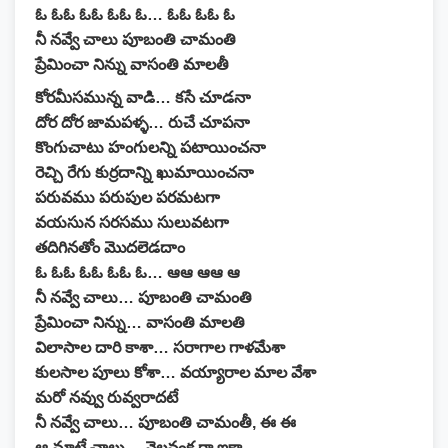
ఓ ఓఓ ఓఓ ఓఓ ఓ… ఓఓ ఓఓ ఓ
నీ నవ్వే చాలు పూబంతి చామంతి
ప్రేమించా నిన్ను వాసంతి మాలతీ
కోరమీసమున్న వాడి… కసే చూడనా
దోర దోర జామపళ్ళ… రుచే చూపనా
కొంగుచాటు హంగులన్ని పటాయించనా
రెచ్చి రేగు కుర్రదాన్ని ఖుమాయించనా
పరువము పరుపుల పరమటగా
వయసున సరసము సులువటగా
తదిగినతోం మొదలెడదాం
ఓ ఓఓ ఓఓ ఓఓ ఓ… ఆఆ ఆఆ ఆ
నీ నవ్వే చాలు… పూబంతి చామంతి
ప్రేమించా నిన్ను… వాసంతి మాలతి
విలాసాల దారి కాశా… సరాగాల గాళమేశా
కులసాల పూలు కోశా… వయ్యారాల మాల వేశా
మరో నవ్వు రువ్వరాదటే
నీ నవ్వే చాలు… పూబంతి చామంతీ, ఈ ఈ
ఆ మాటే చాలు… నెలవంక రా ఇకా