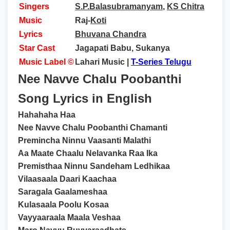
Singers
S.P.Balasubramanyam
,
KS Chitra
Music
Raj-
Koti
Lyrics
Bhuvana Chandra
Star Cast
Jagapati Babu, Sukanya
Music Label ©
Lahari Music |
T-Series Telugu
Nee Navve Chalu Poobanthi
Song Lyrics in English
Hahahaha Haa
Nee Navve Chalu Poobanthi Chamanti
Premincha Ninnu Vaasanti Malathi
Aa Maate Chaalu Nelavanka Raa Ika
Premisthaa Ninnu Sandeham Ledhikaa
Vilaasaala Daari Kaachaa
Saragala Gaalameshaa
Kulasaala Poolu Kosaa
Vayyaaraala Maala Veshaa