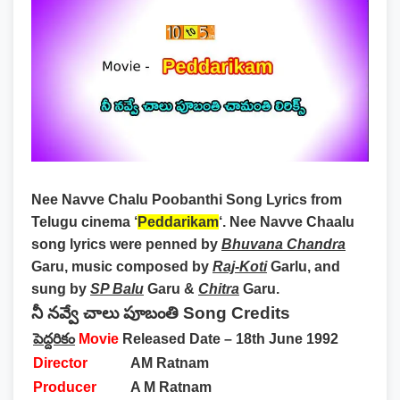
Nee Navve Chalu Poobanthi Song Lyrics
from
Telugu cinema ‘
Peddarikam
‘. Nee Navve Chaalu
song lyrics were penned by
Bhuvana Chandra
Garu, music composed by
Raj-Koti
Garlu, and
sung by
SP Balu
Garu &
Chitra
Garu.
నీ నవ్వే చాలు పూబంతి Song Credits
పెద్దరికం
Movie
Released Date – 18th June 1992
Director
AM Ratnam
Producer
A M Ratnam