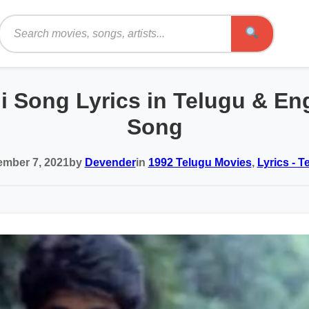
Search
 Song Lyrics in Telugu & En
Song
mber 7, 2021
by
Devender
in
1992 Telugu Movies
,
Lyrics - T