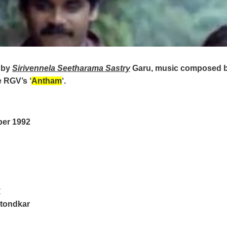
 by
Sirivennela Seetharama Sastry
Garu, music composed 
 RGV’s ‘
Antham
‘.
ber 1992
y
atondkar