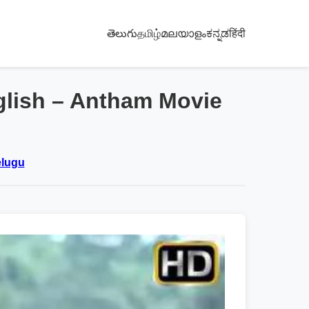
తెలుగు
தமிழ்
മലയാളം
ಕನ್ನಡ
हिंदी
glish – Antham Movie
elugu