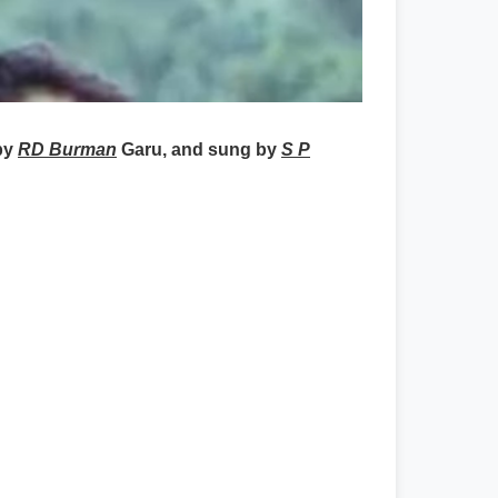
by
RD Burman
Garu, and sung by
S P