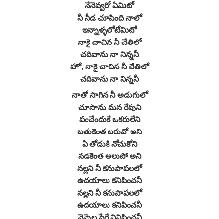
నేనెవ్వరో ఏమిటో
నీ నీడ చూపింది నాలో
ఇన్నాళ్ళలోటేమిటో
నాకై చాచిన నీ చేతిలో
చదివాను నా నిన్ననీ
హో, నాకై చాచిన నీ చేతిలో
చదివాను నా నిన్ననీ
నాతో సాగిన నీ అడుగులో
చూసాను మన రేపుని
పంచేందుకే ఒకరులేని
బతుకెంత బరువో అని
ఏ తోడుకి నోచుకోని
నడకెంత అలుపో అని
నల్లని నీ కనుపాపలలో
ఉదయాలు కనిపించనీ
నల్లని నీ కనుపాపలలో
ఉదయాలు కనిపించనీ
వెన్నెల పేరే వినిపించనీ