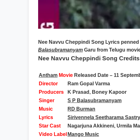
Nee Navvu Cheppindi Song Lyrics
penned
Balasubramanyam
Garu from Telugu movie
Nee Navvu Cheppindi Song Credits
Antham
Movie
Released Date
– 11 Septem
Director
Ram Gopal Varma
Producers
K Prasad, Boney Kapoor
Singer
S P Balasubramanyam
Music
RD Burman
Lyrics
Sirivennela Seetharama Sastr
Star Cast
Nagarjuna Akkineni, Urmila M
Video Label
Mango Music