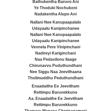
Bathukentha Baruvo Ani
Ye Thoduki Nochukoni
Nadakentha Alupo Ani
Nallani Nee Kanupaapalalo
Udayaalu Kanipinchanee
Nallani Nee Kanupaapalalo
Udayaalu Kanipinchanee
Vennela Pere Vinipinchani
Nadireyi Kariginchani
Naa Pedavilonu Ilaage
Chirunavvu Puduthundhani
Nee Siggu Naa Jeevithaana
Tholimuddhu Peduthundhani
Enaadaithe Ee Jeevitham
Rettimpu Baruvekkuno
Aa, Enaadaithe Ee Jeevitham
Rettimpu Baruvekkuno
Thanuvu Manasu Cherisagamani