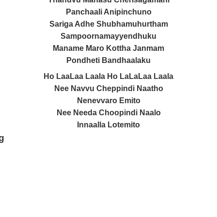
Panchaali Anipinchuno
Sariga Adhe Shubhamuhurtham
Sampoornamayyendhuku
Maname Maro Kottha Janmam
Pondheti Bandhaalaku
Ho LaaLaa Laala Ho LaLaLaa Laala
Nee Navvu Cheppindi Naatho
Nenevvaro Emito
Nee Needa Choopindi Naalo
Innaalla Lotemito
ng