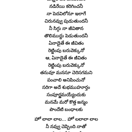
నడిరేయి కరిగించనీ
నా పెదవిలోనూ ఇలాగే
చిరునవ్వు పుడుతుందనీ
నీ సిగ్గు నా జీవితాన
తొలిముద్దు పెడుతుందనీ
ఏనాడైతే ఈ జీవితం
రెట్టింపు బరువెక్కునో
ఆ, ఏనాడైతే ఈ జీవితం
రెట్టింపు బరువెక్కునో
తనువూ మనసూ చెరిసగమని
పంచాలి అనిపించునో
సరిగా అదే శుభముహూర్తం
సంపూర్ణమయ్యేందుకు
మనమే మరో కొత్త జన్మం
పొందేటి బంధాలకు
హో లాలా లాల… హో లలాలా లాల
నీ నవ్వు చెప్పింది నాతో