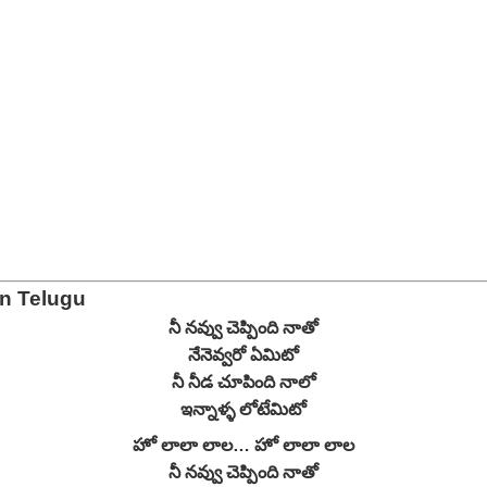
n Telugu
నీ నవ్వు చెప్పింది నాతో
నేనెవ్వరో ఏమిటో
నీ నీడ చూపింది నాలో
ఇన్నాళ్ళ లోటేమిటో
హో లాలా లాల… హో లాలా లాల
నీ నవ్వు చెప్పింది నాతో