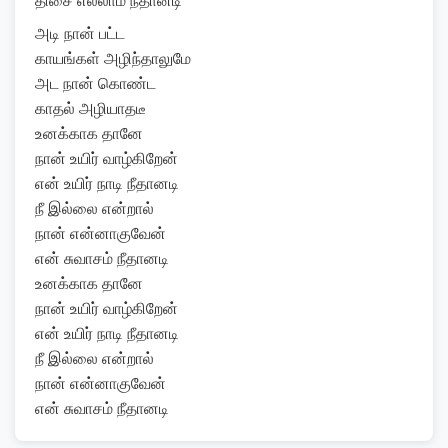
திசை எல்லாம் நீதானடி
அடி நான் பட்ட
காயங்கள் அழிந்தாலுமே
அட நான் கொண்ட
காதல் அழியாதடீ
உனக்காக தானே
நான் உயிர் வாழ்கிறேன்
என் உயிர் நாடி நீதானடி
நீ இல்லை என்றால்
நான் என்னாகுவேன்
என் சுவாசம் நீதானடி
உனக்காக தானே
நான் உயிர் வாழ்கிறேன்
என் உயிர் நாடி நீதானடி
நீ இல்லை என்றால்
நான் என்னாகுவேன்
என் சுவாசம் நீதானடி