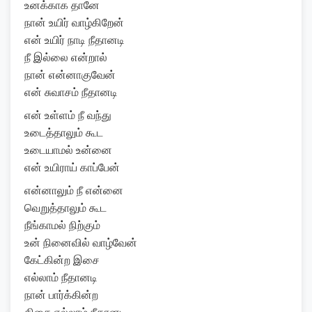
உனக்காக தானே
நான் உயிர் வாழ்கிறேன்
என் உயிர் நாடி நீதானடி
நீ இல்லை என்றால்
நான் என்னாகுவேன்
என் சுவாசம் நீதானடி
என் உள்ளம் நீ வந்து
உடைத்தாலும் கூட
உடையாமல் உன்னை
என் உயிராய் காப்பேன்
என்னாலும் நீ என்னை
வெறுத்தாலும் கூட
நீங்காமல் நிற்கும்
உன் நினைவில் வாழ்வேன்
கேட்கின்ற இசை
எல்லாம் நீதானடி
நான் பார்க்கின்ற