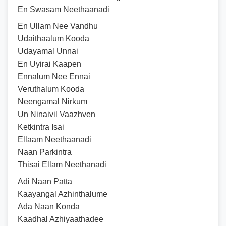
En Swasam Neethaanadi
En Ullam Nee Vandhu
Udaithaalum Kooda
Udayamal Unnai
En Uyirai Kaapen
Ennalum Nee Ennai
Veruthalum Kooda
Neengamal Nirkum
Un Ninaivil Vaazhven
Ketkintra Isai
Ellaam Neethaanadi
Naan Parkintra
Thisai Ellam Neethanadi
Adi Naan Patta
Kaayangal Azhinthalume
Ada Naan Konda
Kaadhal Azhiyaathadee