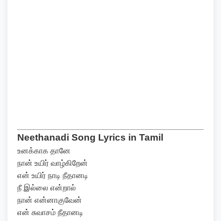
Neethanadi Song Lyrics in Tamil
உனக்காக தானே
நான் உயிர் வாழ்கிறேன்
என் உயிர் நாடி நீதானடி
நீ இல்லை என்றால்
நான் என்னாகுவேன்
என் சுவாசம் நீதானடி