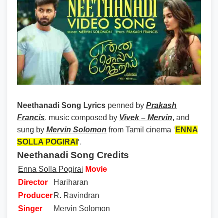
Neethanadi Song Lyrics
penned by
Prakash
Francis
, music composed by
Vivek – Mervin
, and
sung by
Mervin Solomon
from Tamil cinema ‘
ENNA
SOLLA POGIRAI
‘.
Neethanadi Song Credits
Enna Solla Pogirai
Movie
Director
Hariharan
Producer
R. Ravindran
Singer
Mervin Solomon