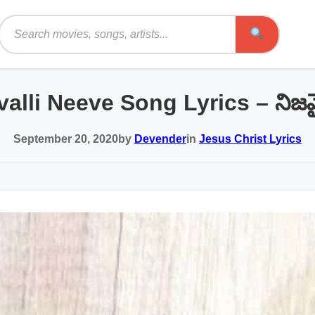
Search
i Neeve Song Lyrics – నిజమైన ద్రాక
September 20, 2020
by
Devender
in
Jesus Christ Lyrics