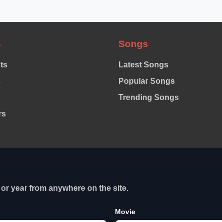
s
Songs
sts
Latest Songs
s
Popular Songs
Trending Songs
rs
or year from anywhere on the site.
Movie