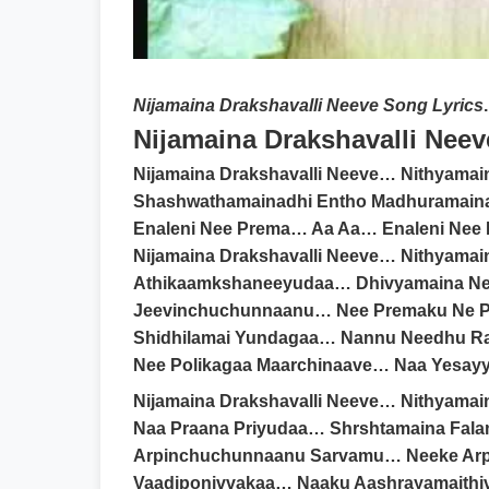
Nijamaina Drakshavalli Neeve Song Lyrics
Nijamaina Drakshavalli Neev
Nijamaina Drakshavalli Neeve… Nithyamai
Shashwathamainadhi Entho Madhuramain
Enaleni Nee Prema… Aa Aa… Enaleni Nee
Nijamaina Drakshavalli Neeve… Nithyama
Athikaamkshaneeyudaa… Dhivyamaina Ne
Jeevinchuchunnaanu… Nee Premaku Ne Pat
Shidhilamai Yundagaa… Nannu Needhu Ra
Nee Polikagaa Maarchinaave… Naa Yesayya
Nijamaina Drakshavalli Neeve… Nithyama
Naa Praana Priyudaa… Shrshtamaina Fala
Arpinchuchunnaanu Sarvamu… Neeke Arpa
Vaadiponivvakaa… Naaku Aashrayamaithi