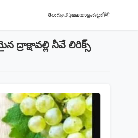
తెలుగు
தமிழ்
മലയാളം
ಕನ್ನಡ
हिंदी
్షావల్లి నీవే లిరిక్స్