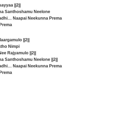
ayyaa ||2||
ina Santhoshamu Neelone
adhi… Naapai Neekunna Prema
 Prema
argamulo ||2||
tho Nimpi
e Rajyamulo ||2||
na Santhoshamu Neelone ||2||
adhi… Naapai Neekunna Prema
 Prema