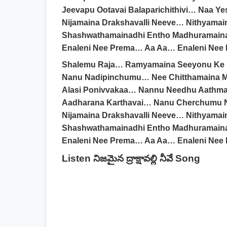
Jeevapu Ootavai Balaparichithivi… Naa Yes
Nijamaina Drakshavalli Neeve… Nithyama
Shashwathamainadhi Entho Madhuramain
Enaleni Nee Prema… Aa Aa… Enaleni Nee
Shalemu Raja… Ramyamaina Seeyonu Ke
Nanu Nadipinchumu… Nee Chitthamaina Ma
Alasi Ponivvakaa… Nannu Needhu Aathma
Aadharana Karthavai… Nanu Cherchumu Ne
Nijamaina Drakshavalli Neeve… Nithyamai
Shashwathamainadhi Entho Madhuramain
Enaleni Nee Prema… Aa Aa… Enaleni Nee
Listen నిజమైన ద్రాక్షావల్లి నీవే Song