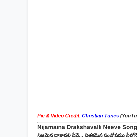
Pic & Video Credit:
Christian Tunes
(YouTu
Nijamaina Drakshavalli Neeve Song 
నిజమైన ద్రాక్షావల్లి నీవే… నిత్యమైన సంతోషము నీలోన