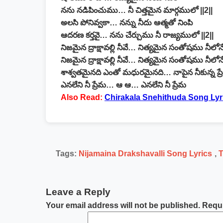
నను నడిపించుము… నీ చిత్తమైన మార్గములో ||2||
అలసి పోనివ్వకా… నన్ను నీదు ఆత్మతో నింపి
ఆదరణ కర్తవై… నను చేర్చుము నీ రాజ్యములో ||2||
నిజమైన ద్రాక్షావల్లి నీవే… నిత్యమైన సంతోషము నీలోన
నిజమైన ద్రాక్షావల్లి నీవే… నిత్యమైన సంతోషము నీలోన
శాశ్వతమైనది ఎంతో మధురమైనది… నాపైన నీకున్న ప్
ఎనలేని నీ ప్రేమ… ఆ ఆ… ఎనలేని నీ ప్రేమ
Also Read:
Chirakala Snehithuda Song Lyr
Tags:
Nijamaina Drakshavalli Song Lyrics
,
T
Leave a Reply
Your email address will not be published.
Requi