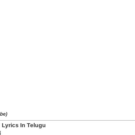
be)
Lyrics In Telugu
ే