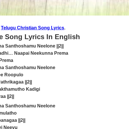
.
Telugu Christian Song Lyrics
.
e Song Lyrics In English
na Santhoshamu Neelone ||2||
adhi… Naapai Neekunna Prema
 Prema
ina Santhoshamu Neelone
e Roopulo
hrikagaa ||2||
kthamutho Kadigi
a ||2||
ina Santhoshamu Neelone
mulatho
nagaa ||2||
vi Neevu