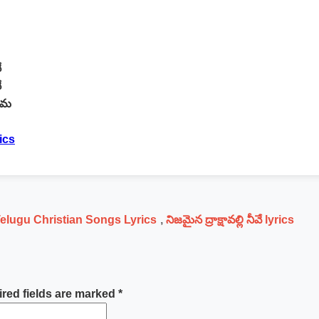
ే
ే
రేమ
ics
elugu Christian Songs Lyrics
,
నిజమైన ద్రాక్షావల్లి నీవే lyrics
red fields are marked
*