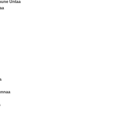
une Untaa
aa
a
unnaa
a