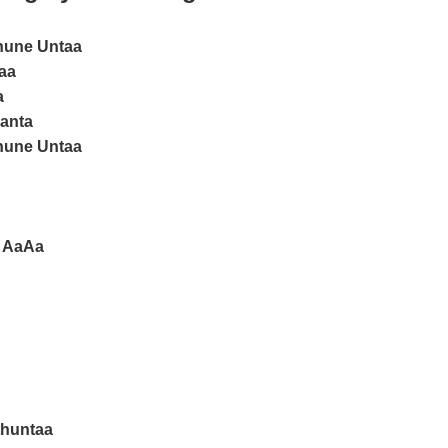
une Untaa
aa
a
anta
une Untaa
a AaAa
thuntaa