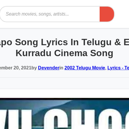
Search
o Song Lyrics In Telugu & E
Kurradu Cinema Song
mber 20, 2021
by
Devender
in
2002 Telugu Movie
,
Lyrics - T