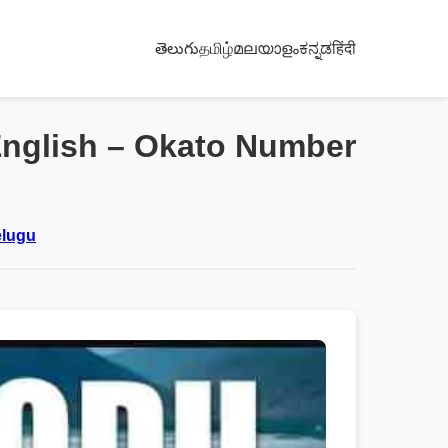
తెలుగు
தமிழ்
മലയാളം
ಕನ್ನಡ
हिंदी
nglish – Okato Number
elugu