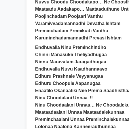
Nuvvu Choodu Choodakapo… Ne Choosth
Maataadu Aadakapo… Maataaduthune Unt
Poojinchadam Poojaari Vanthu
Varamivvadamannadhi Devatha Ishtam
Preminchadam Premikudi Vanthu
Karuninchadamannadhi Preyasi Ishtam
Endhuvalla Ninu Preminchindho
Chinni Manasuke Theliyadhugaa
Ninnu Maravatam Jaragadhugaa
Endhuvalla Nuvu Kaadhannaavo
Edhuru Prashnale Veyyanugaa
Edhuru Choopule Aapanugaa
Enaatilo Okanaatiki Nee Prema Saadhistha
Ninu Choodalani Unnaa..!!
Ninu Choodaalani Unnaa… Ne Choodalek
Maataadaalani Unnaa Maataadalekunnaa
Preminchaalani Unnaa Preminchalekunna
Lolonaa Naalona Kanneerauthunnaa