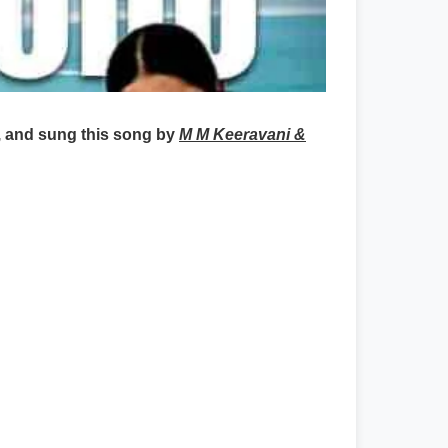
, and sung this song by
M M Keeravani &