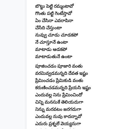
బొట్టు పెట్టి రమ్మంటావో
గొంతు పట్టి గెంటేస్తావో
ఏం చేసినా ఎవరాపినా
చేసేది చేస్తుంటా
నువ్వు చూడు చూడకపో
నే చూస్తూనే ఉంటా
మాటాడు ఆడకపో
మాటాడుతునే ఉంటా
పూజించడం పూజారి వంతు
వరమివ్వడమన్నది దేవత ఇష్టం
ప్రేమించడం ప్రేమికుడి వంతు
కరుణించడమన్నది ప్రేయసి ఇష్టం
ఎందువల్ల నిను ప్రేమించిందో
చిన్ని మనసుకే తెలియదుగా
నిన్ను మరవటం జరగదుగా
ఎందువల్ల నువు కాదన్నావో
ఎదురు ప్రశ్నలే వెయ్యనుగా