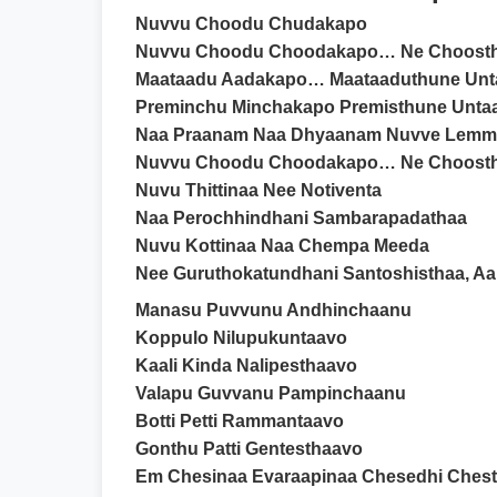
Nuvvu Choodu Chudakapo
Nuvvu Choodu Choodakapo… Ne Choosth
Maataadu Aadakapo… Maataaduthune Unt
Preminchu Minchakapo Premisthune Unta
Naa Praanam Naa Dhyaanam Nuvve Lemm
Nuvvu Choodu Choodakapo… Ne Choosth
Nuvu Thittinaa Nee Notiventa
Naa Perochhindhani Sambarapadathaa
Nuvu Kottinaa Naa Chempa Meeda
Nee Guruthokatundhani Santoshisthaa, A
Manasu Puvvunu Andhinchaanu
Koppulo Nilupukuntaavo
Kaali Kinda Nalipesthaavo
Valapu Guvvanu Pampinchaanu
Botti Petti Rammantaavo
Gonthu Patti Gentesthaavo
Em Chesinaa Evaraapinaa Chesedhi Ches