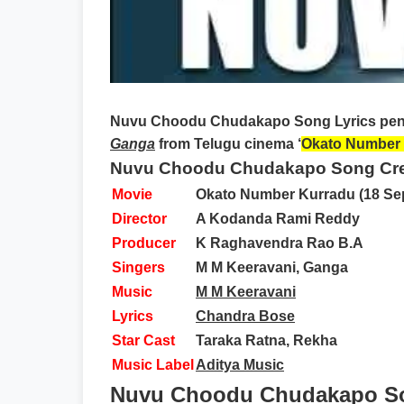
Nuvu Choodu Chudakapo Song Lyrics
pen
Ganga
from Telugu cinema ‘
Okato Number
Nuvu Choodu Chudakapo Song Cre
Movie
Okato Number Kurradu (18 Se
Director
A Kodanda Rami Reddy
Producer
K Raghavendra Rao B.A
Singers
M M Keeravani, Ganga
Music
M M Keeravani
Lyrics
Chandra Bose
Star Cast
Taraka Ratna, Rekha
Music Label
Aditya Music
Nuvu Choodu Chudakapo Son