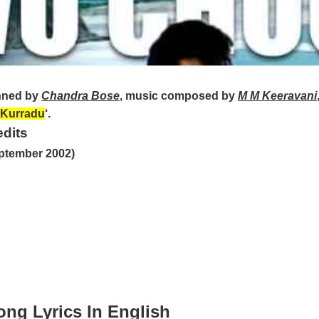
ned by
Chandra Bose
, music composed by
M M Keeravani
 Kurradu
‘.
dits
ptember 2002)
g Lyrics In English