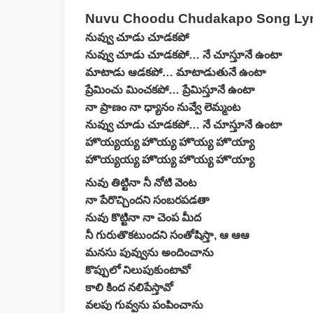
Nuvu Choodu Chudakapo Song Lyri
నువ్వు చూడు చూడకపో
నువ్వు చూడు చూడకపో… నే చూస్తూనే ఉంటా
మాటాడు ఆడకపో… మాటాడుతునే ఉంటా
ప్రేమించు మించకపో… ప్రేమిస్తూనే ఉంటా
నా ప్రాణం నా ధ్యానం నువ్వే లెమ్మంట
నువ్వు చూడు చూడకపో… నే చూస్తూనే ఉంటా
హొయ్యయ్య హొయ్య హొయ్య హొయ్యా
హొయ్యయ్య హొయ్య హొయ్య హొయ్యా
నువు తిట్టినా నీ నోటి వెంట
నా పేరొచ్చిందని సంబరపడతా
నువు కొట్టినా నా చెంప మీద
నీ గురుతొకటుందని సంతోషిస్తా, ఆ ఆఆ
మనసు పువ్వును అందించాను
కొప్పులో నిలుపుకుంటావో
కాలి కింద నలిపేస్తావో
వలపు గువ్వను పంపించాను