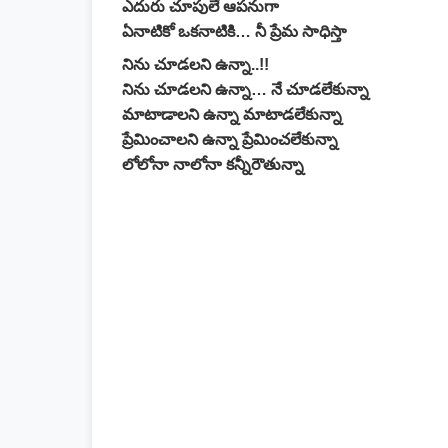
ఎదురు చూపులే ఆపనుగా
ఏనాటికో ఒకనాటికి… నీ ప్రేమ సాధిస్తా
నిను చూడలని ఉన్నా..!!
నిను చూడలని ఉన్నా… నే చూడలేకున్నా
మాటాడాలని ఉన్నా మాటాడలేకున్నా
ప్రేమించాలని ఉన్నా ప్రేమించలేకున్నా
లోలోనా నాలోనా కన్నీరౌతున్నా