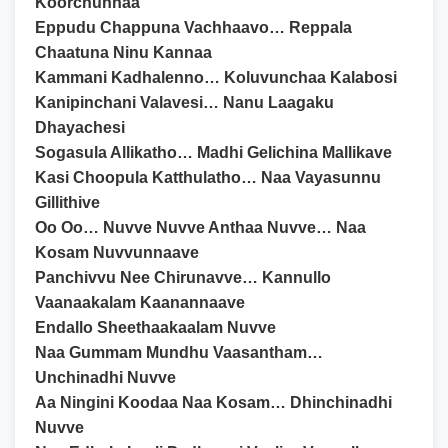
Koorchunnaa
Eppudu Chappuna Vachhaavo… Reppala
Chaatuna Ninu Kannaa
Kammani Kadhalenno… Koluvunchaa Kalabosi
Kanipinchani Valavesi… Nanu Laagaku
Dhayachesi
Sogasula Allikatho… Madhi Gelichina Mallikave
Kasi Choopula Katthulatho… Naa Vayasunnu
Gillithive
Oo Oo… Nuvve Nuvve Anthaa Nuvve… Naa
Kosam Nuvvunnaave
Panchivvu Nee Chirunavve… Kannullo
Vaanaakalam Kaanannaave
Endallo Sheethaakaalam Nuvve
Naa Gummam Mundhu Vaasantham…
Unchinadhi Nuvve
Aa Ningini Koodaa Naa Kosam… Dhinchinadhi
Nuvve