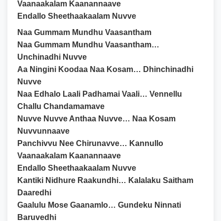
Vaanaakalam Kaanannaave
Endallo Sheethaakaalam Nuvve
Naa Gummam Mundhu Vaasantham
Naa Gummam Mundhu Vaasantham…
Unchinadhi Nuvve
Aa Ningini Koodaa Naa Kosam… Dhinchinadhi
Nuvve
Naa Edhalo Laali Padhamai Vaali… Vennellu
Challu Chandamamave
Nuvve Nuvve Anthaa Nuvve… Naa Kosam
Nuvvunnaave
Panchivvu Nee Chirunavve… Kannullo
Vaanaakalam Kaanannaave
Endallo Sheethaakaalam Nuvve
Kantiki Nidhure Raakundhi… Kalalaku Saitham
Daaredhi
Gaalulu Mose Gaanamlo… Gundeku Ninnati
Baruvedhi