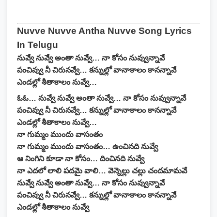
Nuvve Nuvve Antha Nuvve Song Lyrics
In Telugu
నువ్వే నువ్వే అంతా నువ్వే… నా కోసం నువ్వున్నావే
పంచివ్వు నీ చిరునవ్వే… కన్నుల్లో వానాకాలం కానన్నావే
ఎండల్లో శీతాకాలం నువ్వే…
ఓఓ… నువ్వే నువ్వే అంతా నువ్వే… నా కోసం నువ్వున్నావే
పంచివ్వు నీ చిరునవ్వే… కన్నుల్లో వానాకాలం కానన్నావే
ఎండల్లో శీతాకాలం నువ్వే…
నా గుమ్మం ముందు వాసంతం
నా గుమ్మం ముందు వాసంతం… ఉంచినది నువ్వే
ఆ నింగిని కూడా నా కోసం… దించినది నువ్వే
నా ఎదలో లాలి పదమై వాలి… వెన్నెల్లు చల్లు చందమామవే
నువ్వే నువ్వే అంతా నువ్వే… నా కోసం నువ్వున్నావే
పంచివ్వు నీ చిరునవ్వే… కన్నుల్లో వానాకాలం కానన్నావే
ఎండల్లో శీతాకాలం నువ్వే