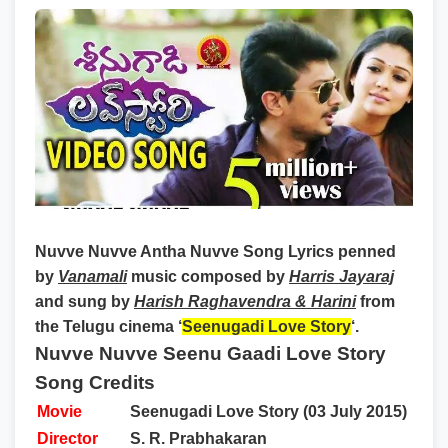
Nuvve Nuvve Antha Nuvve Song Lyrics
penned
by
Vanamali
music composed by
Harris Jayaraj
and sung by
Harish Raghavendra & Harini
from
the Telugu cinema ‘
Seenugadi Love Story
‘.
Nuvve Nuvve Seenu Gaadi Love Story
Song Credits
Movie
Seenugadi Love Story (03 July 2015)
Director
S. R. Prabhakaran