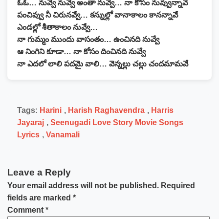
ఓఓ… నువ్వే నువ్వే అంతా నువ్వే… నా కోసం నువ్వున్నావే
పంచివ్వు నీ చిరునవ్వే… కన్నుల్లో వానాకాలం కానన్నావే
ఎండల్లో శీతాకాలం నువ్వే…
నా గుమ్మం ముందు వాసంతం… ఉంచినది నువ్వే
ఆ నింగిని కూడా… నా కోసం దించినది నువ్వే
నా ఎదలో లాలి పదమై వాలి… వెన్నల్లు చల్లు చందమామవే
Tags:
Harini
,
Harish Raghavendra
,
Harris
Jayaraj
,
Seenugadi Love Story Movie Songs
Lyrics
,
Vanamali
Leave a Reply
Your email address will not be published.
Required
fields are marked
*
Comment
*