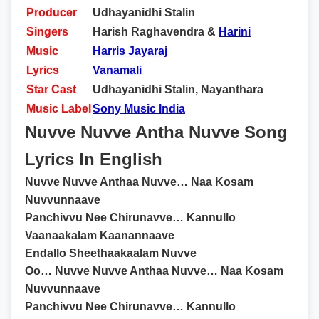
Producer
Udhayanidhi Stalin
Singers
Harish Raghavendra &
Harini
Music
Harris Jayaraj
Lyrics
Vanamali
Star Cast
Udhayanidhi Stalin, Nayanthara
Music Label
Sony Music India
Nuvve Nuvve Antha Nuvve Song
Lyrics In English
Nuvve Nuvve Anthaa Nuvve… Naa Kosam
Nuvvunnaave
Panchivvu Nee Chirunavve… Kannullo
Vaanaakalam Kaanannaave
Endallo Sheethaakaalam Nuvve
Oo… Nuvve Nuvve Anthaa Nuvve… Naa Kosam
Nuvvunnaave
Panchivvu Nee Chirunavve… Kannullo