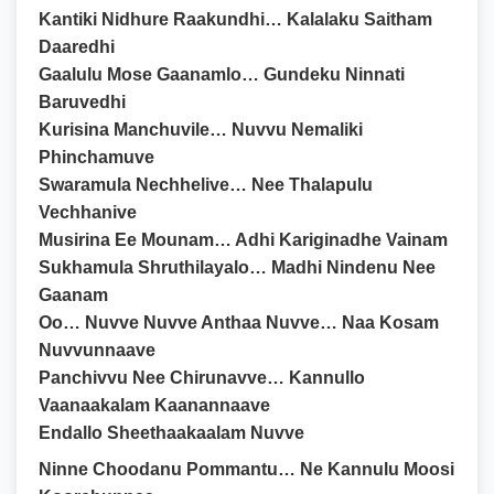
Kantiki Nidhure Raakundhi… Kalalaku Saitham
Daaredhi
Gaalulu Mose Gaanamlo… Gundeku Ninnati
Baruvedhi
Kurisina Manchuvile… Nuvvu Nemaliki
Phinchamuve
Swaramula Nechhelive… Nee Thalapulu
Vechhanive
Musirina Ee Mounam… Adhi Kariginadhe Vainam
Sukhamula Shruthilayalo… Madhi Nindenu Nee
Gaanam
Oo… Nuvve Nuvve Anthaa Nuvve… Naa Kosam
Nuvvunnaave
Panchivvu Nee Chirunavve… Kannullo
Vaanaakalam Kaanannaave
Endallo Sheethaakaalam Nuvve
Ninne Choodanu Pommantu… Ne Kannulu Moosi