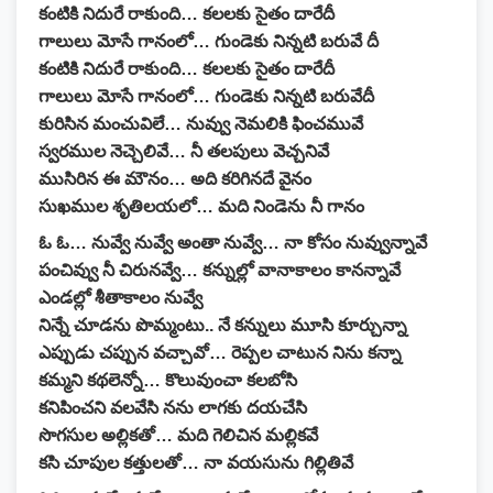
కంటికి నిదురే రాకుంది… కలలకు సైతం దారేదీ
గాలులు మోసే గానంలో… గుండెకు నిన్నటి బరువే దీ
కంటికి నిదురే రాకుంది… కలలకు సైతం దారేదీ
గాలులు మోసే గానంలో… గుండెకు నిన్నటి బరువేదీ
కురిసిన మంచువిలే… నువ్వు నెమలికి ఫించమువే
స్వరముల నెచ్చెలివే… నీ తలపులు వెచ్చనివే
ముసిరిన ఈ మౌనం… అది కరిగినదే వైనం
సుఖముల శృతిలయలో… మది నిండెను నీ గానం
ఓ ఓ… నువ్వే నువ్వే అంతా నువ్వే… నా కోసం నువ్వున్నావే
పంచివ్వు నీ చిరునవ్వే… కన్నుల్లో వానాకాలం కానన్నావే
ఎండల్లో శీతాకాలం నువ్వే
నిన్నే చూడను పొమ్మంటు.. నే కన్నులు మూసి కూర్చున్నా
ఎప్పుడు చప్పున వచ్చావో… రెప్పల చాటున నిను కన్నా
కమ్మని కథలెన్నో… కొలువుంచా కలబోసి
కనిపించని వలవేసి నను లాగకు దయచేసి
సొగసుల అల్లికతో… మది గెలిచిన మల్లికవే
కసి చూపుల కత్తులతో… నా వయసును గిల్లితివే