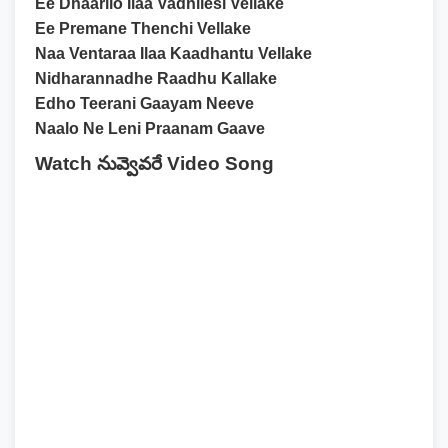
Ee Dhaarilo Ilaa Vadhilesi Vellake
Ee Premane Thenchi Vellake
Naa Ventaraa Ilaa Kaadhantu Vellake
Nidharannadhe Raadhu Kallake
Edho Teerani Gaayam Neeve
Naalo Ne Leni Praanam Gaave
Watch నువ్వెవరే Video Song