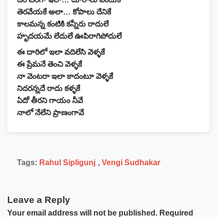
తెరవేయకే అలా… కోపాలు దేనికే
కాలమన్న కంటికి కన్నీరు రాదులే
హృదయమే లేదులే ఊపిరాగిపోదులే
ఈ దారిలో ఇలా వదిలేసి వెళ్ళకే
ఈ ప్రేమనే తెంచి వెళ్ళకే
నా వెంటరా ఇలా కాదంటూ వెళ్ళకే
నిదరన్నదే రాదు కళ్ళకే
ఏదో తీరని గాయం నీవే
నాలో నేలేని ప్రాణంగావే
Tags:
Rahul Sipligunj
,
Vengi Sudhakar
Leave a Reply
Your email address will not be published.
Required