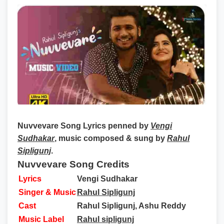
Nuvvevare Song Lyrics
penned by
Vengi
Sudhakar
, music composed & sung by
Rahul
Sipligunj
.
Nuvvevare Song Credits
Lyrics
Vengi Sudhakar
Singer & Music
Rahul Sipligunj
Cast
Rahul Sipligunj, Ashu Reddy
Music Label
Rahul sipligunj