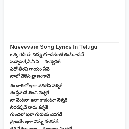
Nuvvevare Song Lyrics In Telugu
ఒక్క గడియ నిన్ను చూడకుంటే ఊపిరాడదే
నువ్వెవరే,ఏ ఏ ఏ… నువ్వెవరే
ఏదో తీరని గాయం నీవే
నాలో నేలేని ప్రాణంగావే
ఈ దారిలో ఇలా వదిలేసి వెళ్ళకే
ఈ ప్రేమనే తెంచి వెళ్ళకే
నా వెంటరా ఇలా కాదంటూ వెళ్ళకే
నిదరన్నదే రాదు కళ్ళకే
గుండెలో ఇలా గురుతు చెరగదే
ప్రాణమే ఇలా నిన్ను మరవదే
దరి చేరగా ఇలా… దూరాలు ఎందుకే