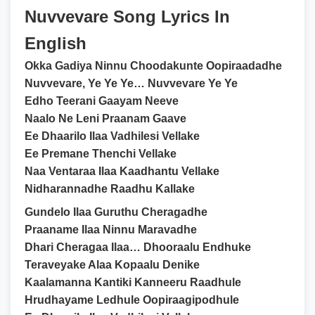
Nuvvevare Song Lyrics In
English
Okka Gadiya Ninnu Choodakunte Oopiraadadhe
Nuvvevare, Ye Ye Ye… Nuvvevare Ye Ye
Edho Teerani Gaayam Neeve
Naalo Ne Leni Praanam Gaave
Ee Dhaarilo Ilaa Vadhilesi Vellake
Ee Premane Thenchi Vellake
Naa Ventaraa Ilaa Kaadhantu Vellake
Nidharannadhe Raadhu Kallake
Gundelo Ilaa Guruthu Cheragadhe
Praaname Ilaa Ninnu Maravadhe
Dhari Cheragaa Ilaa… Dhooraalu Endhuke
Teraveyake Alaa Kopaalu Denike
Kaalamanna Kantiki Kanneeru Raadhule
Hrudhayame Ledhule Oopiraagipodhule