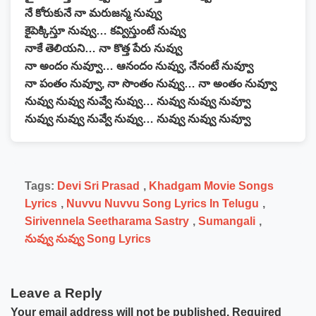
నే కోరుకునే నా మరుజన్మ నువ్వు
కైపెక్కిస్తూ నువ్వు… కవ్విస్తుంటే నువ్వు
నాకే తెలియని… నా కొత్త పేరు నువ్వు
నా అందం నువ్వూ… ఆనందం నువ్వు, నేనంటే నువ్వూ
నా పంతం నువ్వూ, నా సొంతం నువ్వు… నా అంతం నువ్వూ
నువ్వు నువ్వు నువ్వే నువ్వు… నువ్వు నువ్వు నువ్వూ
నువ్వు నువ్వు నువ్వే నువ్వు… నువ్వు నువ్వు నువ్వూ
Tags:
Devi Sri Prasad
,
Khadgam Movie Songs
Lyrics
,
Nuvvu Nuvvu Song Lyrics In Telugu
,
Sirivennela Seetharama Sastry
,
Sumangali
,
నువ్వు నువ్వు Song Lyrics
Leave a Reply
Your email address will not be published.
Required