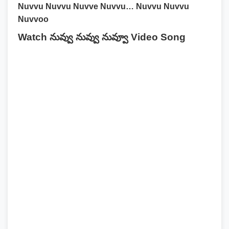
Nuvvu Nuvvu Nuvve Nuvvu… Nuvvu Nuvvu
Nuvvoo
Watch నువ్వు నువ్వు నువ్వూ Video Song