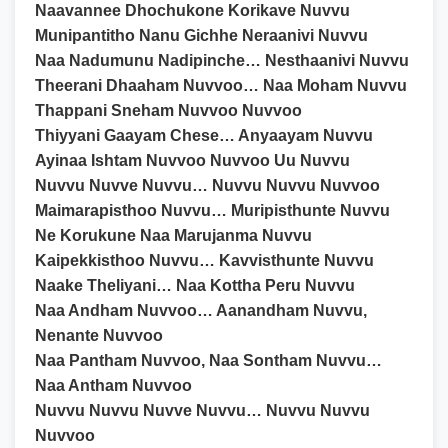
Naavannee Dhochukone Korikave Nuvvu
Munipantitho Nanu Gichhe Neraanivi Nuvvu
Naa Nadumunu Nadipinche… Nesthaanivi Nuvvu
Theerani Dhaaham Nuvvoo… Naa Moham Nuvvu
Thappani Sneham Nuvvoo Nuvvoo
Thiyyani Gaayam Chese… Anyaayam Nuvvu
Ayinaa Ishtam Nuvvoo Nuvvoo Uu Nuvvu
Nuvvu Nuvve Nuvvu… Nuvvu Nuvvu Nuvvoo
Maimarapisthoo Nuvvu… Muripisthunte Nuvvu
Ne Korukune Naa Marujanma Nuvvu
Kaipekkisthoo Nuvvu… Kavvisthunte Nuvvu
Naake Theliyani… Naa Kottha Peru Nuvvu
Naa Andham Nuvvoo… Aanandham Nuvvu,
Nenante Nuvvoo
Naa Pantham Nuvvoo, Naa Sontham Nuvvu…
Naa Antham Nuvvoo
Nuvvu Nuvvu Nuvve Nuvvu… Nuvvu Nuvvu
Nuvvoo