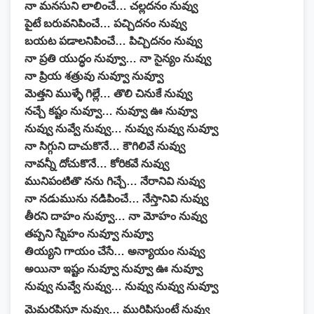
నా మనసుని లాలించే… చల్లదనం నువ్వు
పైటే బరువనిపించే… పచ్చిదనం నువ్వు
బయట పడాలనిపించే… పిచ్చిదనం నువ్వు
నా ప్రతి యుద్ధం నువ్వూ… నా సైన్యం నువ్వు
నా ప్రియ శత్రువు నువ్వూ నువ్వూ
మెత్తని ముళ్ళే గిల్లే… తొలి చినుకే నువ్వు
నచ్చే కష్టం నువ్వూ… నువ్వూ ఊ నువ్వూ
నువ్వు నువ్వే నువ్వు… నువ్వు నువ్వు నువ్వూ
నా సిగ్గుని దాచుకొనే… కౌగిలివే నువ్వు
నావన్నీ దోచుకొనే… కోరికవే నువ్వు
మునిపంటితొ నను గిచ్చే… నేరానివి నువ్వు
నా నడుమును నడిపించే… నేస్తానివి నువ్వు
తీరని దాహం నువ్వూ… నా మోహం నువ్వు
తప్పని స్నేహం నువ్వూ నువ్వూ
తియ్యని గాయం చేసే… అన్యాయం నువ్వు
అయినా ఇష్టం నువ్వూ నువ్వూ ఊ నువ్వూ
నువ్వు నువ్వే నువ్వు… నువ్వు నువ్వు నువ్వూ
మైమరపిస్తూ నువ్వు… మురిపిస్తుంటే నువ్వు