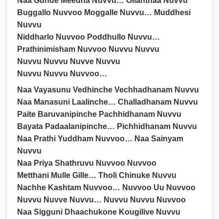
Naa Gunde Meedha Nuvvu… Ollanthaa Nuvvu
Buggallo Nuvvoo Moggalle Nuvvu… Muddhesi
Nuvvu
Niddharlo Nuvvoo Poddhullo Nuvvu…
Prathinimisham Nuvvoo Nuvvu Nuvvu
Nuvvu Nuvvu Nuvve Nuvvu
Nuvvu Nuvvu Nuvvoo…
Naa Vayasunu Vedhinche Vechhadhanam Nuvvu
Naa Manasuni Laalinche… Challadhanam Nuvvu
Paite Baruvanipinche Pachhidhanam Nuvvu
Bayata Padaalanipinche… Pichhidhanam Nuvvu
Naa Prathi Yuddham Nuvvoo… Naa Sainyam
Nuvvu
Naa Priya Shathruvu Nuvvoo Nuvvoo
Metthani Mulle Gille… Tholi Chinuke Nuvvu
Nachhe Kashtam Nuvvoo… Nuvvoo Uu Nuvvoo
Nuvvu Nuvve Nuvvu… Nuvvu Nuvvu Nuvvoo
Naa Sigguni Dhaachukone Kougilive Nuvvu