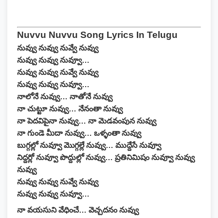
Nuvvu Nuvvu Song Lyrics In Telugu
నువ్వు నువ్వు నువ్వే నువ్వు
నువ్వు నువ్వు నువ్వూ…
నువ్వు నువ్వు నువ్వే నువ్వు
నువ్వు నువ్వు నువ్వూ…
నాలోనే నువ్వు… నాతోనే నువ్వు
నా చుట్టూ నువ్వు… నేనంతా నువ్వు
నా పెదవిపైనా నువ్వు… నా మెడవంపున నువ్వు
నా గుండె మీదా నువ్వు… ఒళ్ళంతా నువ్వు
బుగ్గల్లో నువ్వూ మొగ్గల్లే నువ్వు… ముద్దేసే నువ్వూ
నిద్దర్లో నువ్వూ పొద్దుల్లో నువ్వు… ప్రతినిమిషం నువ్వూ నువ్వు
నువ్వు
నువ్వు నువ్వు నువ్వే నువ్వు
నువ్వు నువ్వు నువ్వూ…
నా వయసుని వేధించే… వెచ్చదనం నువ్వు