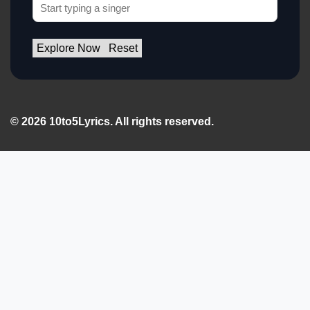
Explore Now
Reset
© 2026 10to5Lyrics. All rights reserved.