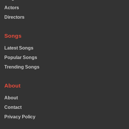
Actors
Directors
Songs
Latest Songs
Popular Songs
Trending Songs
About
About
Contact
Privacy Policy