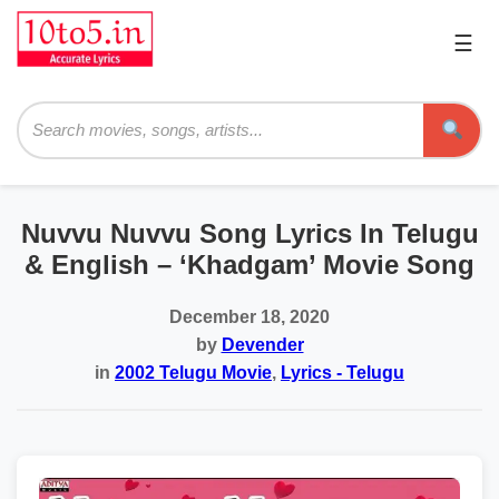
☰
Pri
Me
Searc
Nuvvu Nuvvu Song Lyrics In Telugu
& English – ‘Khadgam’ Movie Song
December 18, 2020
by
Devender
in
2002 Telugu Movie
,
Lyrics - Telugu