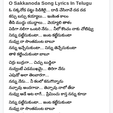
O Sakkanoda Song Lyrics In Telugu
ఓ సక్కనోడ పట్టు పిడికిలై… దాడి చేసినావే దడ దడ
కస్సు బస్సు కయ్యాలు… ఇంకెంత కాలం
తీపి ముద్దు యుద్దాలు… వెయ్యాలి తాళం
విడిగా నలిగా ఒంటరి నేను… నీలో కొంచం నాకు చోటివ్వు
నిన్ను పట్టేసుకుంటా… జంట కట్టేసుకుంటా
నువ్వు నా సొంతమంట బాబూ
నన్ను ఇచ్చేసుకుంటా… నిన్ను తెచ్చేసుకుంటా
తాళి కట్టించుకుంటా బాబూ
చిర్రు బుర్రుగా… చిచ్చు బుడ్డిలా
నువ్వంటే ఎడముఖమై… తిరిగా నేను
ఎపుడో అలా తెలవారగా…
నన్ను నేను… నీ కలలో కనుగొన్నాను
నచ్చావు అందగాడా… తెచ్చావు నాలో తేడా
నువ్వు ఆడే ఆట లాగే… ప్రేమించు కాస్త నన్ను కూడా
నిన్ను పట్టేసుకుంటా… జంట కట్టేసుకుంటా
నువ్వు నా సొంతమంట బాబూ