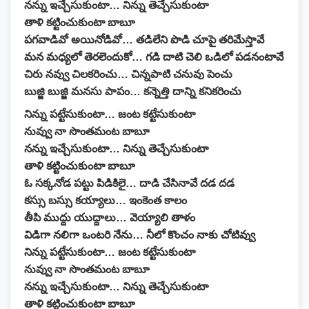
నన్ను ఇచ్చేసుకుంటా… నిన్ను తెచ్చేసుకుంటా
తాళి కట్టించుకుంటా బాబూ
పగవాడివో అయినోడివో… తడిలేని పొడి చూపై తరిమేస్తావే
మన మధ్యలో తెరలెందుకో… గడి దాటి చెలి ఒడిలో పడనంటావే
చిరు నవ్వు చిలకరించు… చిన్నపాటి చనువు పెంచు
బుజ్జి బుజ్జి మనసు పాపం… కన్నెత్తి దాన్ని కనికరించు
నిన్ను పట్టేసుకుంటా… జంట కట్టేసుకుంటా
నువ్వు నా సొంతమంట బాబూ
నన్ను ఇచ్చేసుకుంటా… నిన్ను తెచ్చేసుకుంటా
తాళి కట్టించుకుంటా బాబూ
ఓ సక్కనోడ పట్టు పిడికిలై… దాడి చేసినావే దడ దడ
కస్సు బస్సు కయ్యాలు… ఇంకెంత కాలం
తీపి ముద్దు యుద్దాలు… వెయ్యాలి తాళం
విడిగా నలిగా ఒంటరి నేను… నీలో కొంచం నాకు చోటివ్వు
నిన్ను పట్టేసుకుంటా… జంట కట్టేసుకుంటా
నువ్వు నా సొంతమంట బాబూ
నన్ను ఇచ్చేసుకుంటా… నిన్ను తెచ్చేసుకుంటా
తాళి కట్టించుకుంటా బాబూ