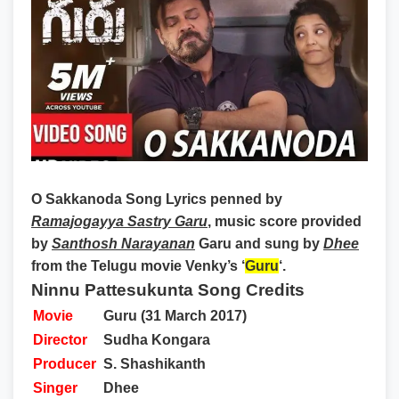
O Sakkanoda Song Lyrics
penned by
Ramajogayya Sastry Garu
, music score provided
by
Santhosh Narayanan
Garu and sung by
Dhee
from the Telugu movie Venky’s ‘
Guru
‘.
Ninnu Pattesukunta Song Credits
Movie
Guru (31 March 2017)
Director
Sudha Kongara
Producer
S. Shashikanth
Singer
Dhee