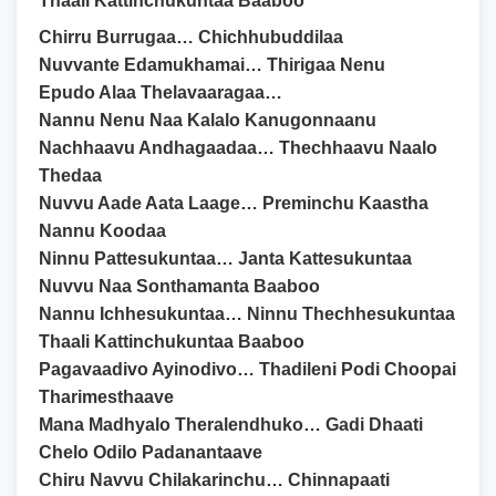
Thaali Kattinchukuntaa Baaboo
Chirru Burrugaa… Chichhubuddilaa
Nuvvante Edamukhamai… Thirigaa Nenu
Epudo Alaa Thelavaaragaa…
Nannu Nenu Naa Kalalo Kanugonnaanu
Nachhaavu Andhagaadaa… Thechhaavu Naalo
Thedaa
Nuvvu Aade Aata Laage… Preminchu Kaastha
Nannu Koodaa
Ninnu Pattesukuntaa… Janta Kattesukuntaa
Nuvvu Naa Sonthamanta Baaboo
Nannu Ichhesukuntaa… Ninnu Thechhesukuntaa
Thaali Kattinchukuntaa Baaboo
Pagavaadivo Ayinodivo… Thadileni Podi Choopai
Tharimesthaave
Mana Madhyalo Theralendhuko… Gadi Dhaati
Chelo Odilo Padanantaave
Chiru Navvu Chilakarinchu… Chinnapaati