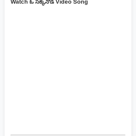
Watch ఓ సక్కనోడ Video Song