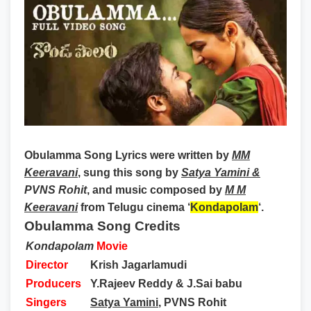
Obulamma Song Lyrics
were written by
MM
Keeravani
, sung this song by
Satya Yamini &
PVNS Rohit
, and music composed by
M M
Keeravani
from Telugu cinema ‘
Kondapolam
‘.
Obulamma Song Credits
Kondapolam
Movie
Director
Krish Jagarlamudi
Producers
Y.Rajeev Reddy & J.Sai babu
Singers
Satya Yamini
, PVNS Rohit