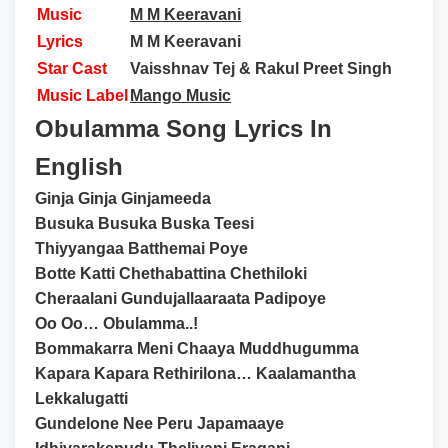
Music
M M Keeravani
Lyrics
M M Keeravani
Star Cast
Vaisshnav Tej & Rakul Preet Singh
Music Label
Mango Music
Obulamma Song Lyrics In
English
Ginja Ginja Ginjameeda
Busuka Busuka Buska Teesi
Thiyyangaa Batthemai Poye
Botte Katti Chethabattina Chethiloki
Cheraalani Gundujallaaraata Padipoye
Oo Oo… Obulamma..!
Bommakarra Meni Chaaya Muddhugumma
Kapara Kapara Rethirilona… Kaalamantha
Lekkalugatti
Gundelone Nee Peru Japamaaye