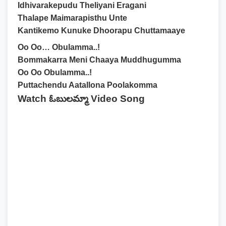
Idhivarakepudu Theliyani Eragani
Thalape Maimarapisthu Unte
Kantikemo Kunuke Dhoorapu Chuttamaaye
Oo Oo… Obulamma..!
Bommakarra Meni Chaaya Muddhugumma
Oo Oo Obulamma..!
Puttachendu Aatallona Poolakomma
Watch ఓబులమ్మా Video Song