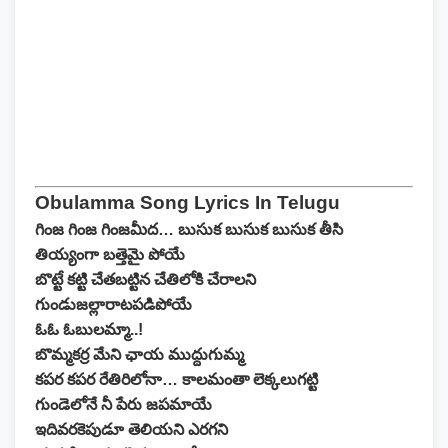
Obulamma Song Lyrics In Telugu
గింజ గింజ గింజమీద… బుసుక బుసుక బుసుక తీసి
తియ్యంగా బత్తెమై పోయే
బొట్టే కట్టి చేతబట్టిన చేతిలోకి చేరాలని
గుండుజల్లారాటపడిపోయే
ఓఓ ఓబులమ్మా..!
బొమ్మకర్ర మేని ఛాయ ముద్దుగుమ్మ
కపర కపర రేతిరిలోనా… కాలమంతా లెక్కలుగట్టి
గుండెలోనే నీ పేరు జపమాయే
ఇదివరకెపుడూ తెలియని ఎరగని