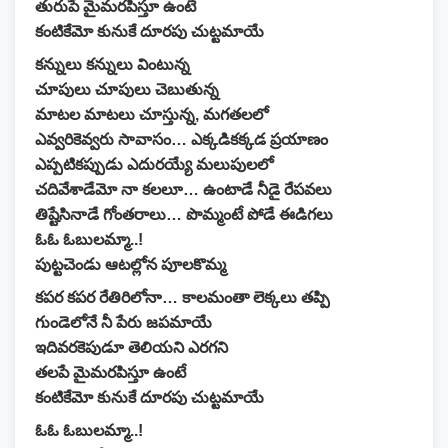
తురుపే మైమరపిస్తూ ఉంటే
కంటికేమో కునుకే దూరపు చుట్టమాయే
కన్నులు కన్నులు వింటున్న
చూపులు చూపులు చెబుతున్న
మాటల మాటలు చూస్తున్న, మగతలలో
ఎవ్వరికెవ్వరు సావాసం… ఎక్కడికక్కడ ప్రయాణం
ఎప్పటికప్పుడు ఎదురయ్యే మలుపులలో
చదివేశాడేమో నా కలలూ… ఉంటాడే నీడై రేపవలు
తిష్టేసినాడే గోంతరాలు… పొమ్మంటే పోడే ఈడిగలు
ఓఓ ఓబులమ్మా..!
పుట్టచెండు ఆటల్లోన పూలకొమ్మ
కపర కపర రేతిరిలోనా… కాలమంతా లెక్కలు తప్పి
గుండెలోనే నీ పేరు జపమాయే
ఇదివరకెపుడూ తెలియని ఎరగని
తలపే మైమరపిస్తూ ఉంటే
కంటికేమో కునుకే దూరపు చుట్టమాయే
ఓఓ ఓబులమ్మా..!