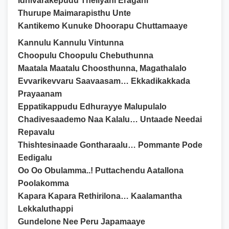
Idhivarakepudu Theliyani Eragani
Thurupe Maimarapisthu Unte
Kantikemo Kunuke Dhoorapu Chuttamaaye
Kannulu Kannulu Vintunna
Choopulu Choopulu Chebuthunna
Maatala Maatalu Choosthunna, Magathalalo
Evvarikevvaru Saavaasam… Ekkadikakkada
Prayaanam
Eppatikappudu Edhurayye Malupulalo
Chadivesaademo Naa Kalalu… Untaade Needai
Repavalu
Thishtesinaade Gontharaalu… Pommante Pode
Eedigalu
Oo Oo Obulamma..! Puttachendu Aatallona
Poolakomma
Kapara Kapara Rethirilona… Kaalamantha
Lekkaluthappi
Gundelone Nee Peru Japamaaye