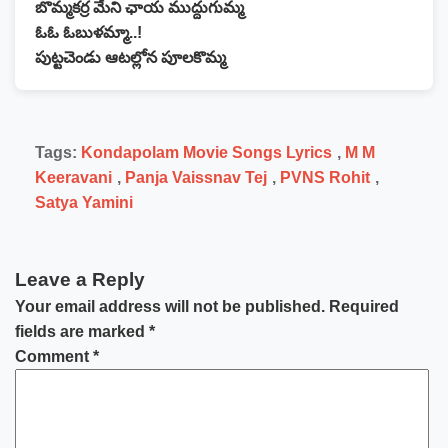
బొమ్మకర్ర మేని ఛాయ ముద్దుగుమ్మ
ఓఓ ఓబుళమ్మా..!
పుట్టచెండు ఆటల్లోన పూలకొమ్మ
Tags:
Kondapolam Movie Songs Lyrics
,
M M
Keeravani
,
Panja Vaissnav Tej
,
PVNS Rohit
,
Satya Yamini
Leave a Reply
Your email address will not be published.
Required
fields are marked
*
Comment
*