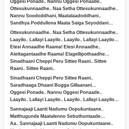
Oggesi Ponade.. Nannu Oggesi Ponaade..
Ottesukunnaadhe.. Naa Setha Ottesukunnaadhe..
Nannu Soododdhani, Maatalaadoddhani..
Sandhya Poddullona Maata Saiga Seyoddani…
Ottesukunnaadhe.. Naa Setha Ottesukunnaadhe..
Laayilo.. Lallayi Laayilo.. Laayilo.. Lallayi Laayilo…
Etesi Annaadhe Raama! Etesi Annaadhe..
Atettagantaadhe Raama! Elagellipothaadhe…
Sinadhaani Cheppi Peru Sittee Raani.. Sittee
Raani.. Sittee Raani..
Sinadhaani Cheppi Peru Sittee Raani..
Saradhaaga Dhaani Bugga Gillaanani…
Oggesi Ponade.. Nannu Oggesi Ponaade..
Laayilo.. Lallayi Laayilo.. Laayilo.. Lallayi Laayilo…
Sannajaaji Laanti Nadumu Oopukuntaane..
Matthugunde Maatalenno Sebuthuntaade…
Aa.. Sannajaaji Laanti Nadumu Oopukuntaane..