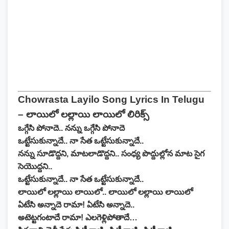
Chowrasta Layilo Song Lyrics In Telugu
– లాయిలో లల్లాయి లాయిలో లిరిక్స్
ఒగ్గేసి పోనాదె.. నన్ను ఒగ్గేసి పోనాదె
ఒట్టేసుకున్నాదే.. నా సేత ఒట్టేసుకున్నాదే..
నన్ను సూడొద్దని, మాటలాడొద్దని.. సంధ్య పొద్దుల్లోన మాట సైగ
సెయొద్దని..
ఒట్టేసుకున్నాదే.. నా సేత ఒట్టేసుకున్నాదే..
లాయిలో లల్లాయి లాయిలో.. లాయిలో లల్లాయి లాయిలో
ఏటేసి అన్నాదె రామా! ఏటేసి అన్నాదె..
అటెట్టగంటాదే రామా! ఎలగెళ్లిపోతాదే…