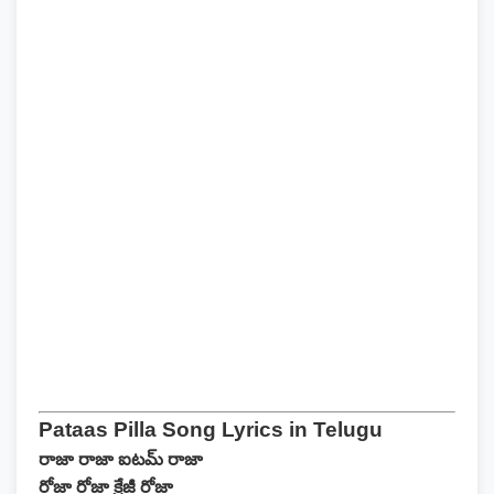
Pataas Pilla Song Lyrics in Telugu
రాజా రాజా ఐటమ్ రాజా
రోజా రోజా క్రేజీ రోజా