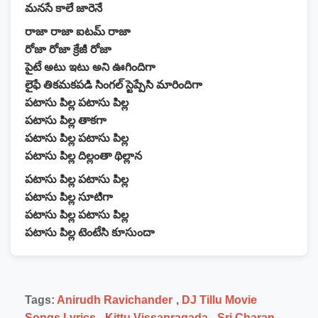
మనసే కాలే జారెనే
రాజా రాజా ఐటమ్ రాజా
రోజా రోజా క్రేజీ రోజా
పైటే అటు ఇటు అని ఊగిందిగా
లైఫే తికమకపడి సింగల్ స్టెప్పేసి మారిందిగా
పటాసు పిల్ల పటాసు పిల్ల
పటాసు పిల్ల తాకగా
పటాసు పిల్ల పటాసు పిల్ల
పటాసు పిల్ల దిల్లంతా థిల్లాన
పటాసు పిల్ల పటాసు పిల్ల
పటాసు పిల్ల సూటిగా
పటాసు పిల్ల పటాసు పిల్ల
పటాసు పిల్ల టెంటేసి కూసుందా
Tags:
Anirudh Ravichander
,
DJ Tillu Movie
Songs Lyrics
,
Kittu Vissapragada
,
Sri Charan