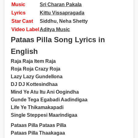
Music
Sri Charan Pakala
Lyrics
Kittu Vissapragada
Star Cast
Siddhu, Neha Shetty
Video Label
Aditya Music
Pataas Pilla Song Lyrics in
English
Raja Raja Item Raja
Roja Roja Crazy Roja
Lazy Lazy Gundellona
DJ DJ Kottesindhaa
Mind Ye Atu Itu Ani Oogindha
Gunde Tega Egabadi Aadindigaa
Life Ye Thikamakapadi
Single Steppesi Maarindigaa
Pataas Pilla Pataas Pilla
Pataas Pilla Thaakagaa