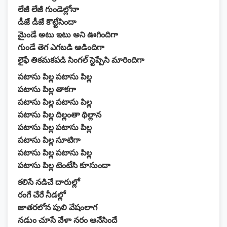
లేజీ లేజీ గుండెల్లోనా
డీజే డీజే కొట్టేసిందా
మైండే అటు ఇటు అని ఊగిందిగా
గుండే తెగ ఎగబడి ఆడిందిగా
లైఫే తికమకపడి సింగల్ స్టెప్పేసి మారిందిగా
పటాసు పిల్ల పటాసు పిల్ల
పటాసు పిల్ల తాకగా
పటాసు పిల్ల పటాసు పిల్ల
పటాసు పిల్ల దిల్లంతా థిల్లాన
పటాసు పిల్ల పటాసు పిల్ల
పటాసు పిల్ల సూటిగా
పటాసు పిల్ల పటాసు పిల్ల
పటాసు పిల్ల టెంటేసి కూసుందా
కలిసే నడిచే దారుల్లో
రంగే చేరే నీడల్లో
జాతరలోన పులి వేషంలాగ
నడుం చూసే వేళా నరం ఆనేసిందే