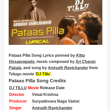
Pataas Pilla Song Lyrics
penned by
Kittu
Vissapragada
, music composed by
Sri Charan
Pakala
, and sung by
Anirudh Ravichander
from
Telugu movie ‘
DJ Tillu
‘.
Pataas Pilla Song Credits
DJ TILLU
Movie
Release Date
Director
Vimal Krishna
Producer
Suryadevara Naga Vamsi
Singer
Anirudh Ravichander