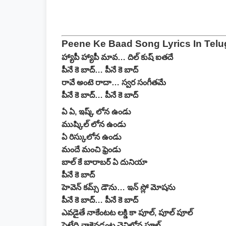
Peene Ke Baad Song Lyrics In Tel
హ్యాపీ హ్యాపీ మావ… దిల్ కుష్ ఐతదే
పీనే కె బాద్… పీనే కె బాద్
రావే అంటె రాదా… స్వర సంగీతమే
పీనే కె బాద్… పీనే కె బాద్
ఏ ఏ, ఇష్క్ లోన ఉండు
ముష్కిల్ లోన ఉండు
ఏ రిస్కులోన ఉండు
మందే మంచి ఫ్రెండు
బాల్ కే బారాబర్ ఏ దునియా
పీనే కె బాద్
హెవెన్ కమ్స్ డౌను… ఇన్ స్లో మోషను
పీనే కె బాద్… పీనే కె బాద్
ఎవడైతే నాకేంటట లక్డి కా పూల్, పూల్ పూల్
పెట్టేది నాకెవడంట చెవిలోన పూల్