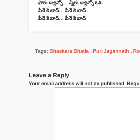
ఫోకు డ్యాన్సో… స్నేకు డ్యాన్సో ఓఓ
పీనే కె బాద్… పీనే కె బాద్
పీనే కె బాద్… పీనే కె బాద్
Tags:
Bhaskara Bhatla
,
Puri Jagannath
,
Ro
Leave a Reply
Your email address will not be published.
Requi