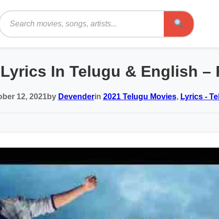
Search
Lyrics In Telugu & English –
ober 12, 2021
by
Devender
in
2021 Telugu Movies
,
Lyrics - T