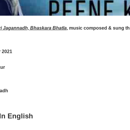
i Jagannadh, Bhaskara Bhatla
, music composed & sung th
r 2021
ur
nadh
In English