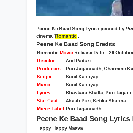
Peene Ke Baad Song Lyrics
penned by
Pur
cinema ‘
Romantic
‘.
Peene Ke Baad Song Credits
Romantic
Movie
Release Date – 29 Octobe
Director
Anil Paduri
Producers
Puri Jagannadh, Charmme Ka
Singer
Sunil Kashyap
Music
Sunil Kashyap
Lyrics
Bhaskara Bhatla
, Puri Jagan
Star Cast
Akash Puri, Ketika Sharma
Music Label
Puri Jagannadh
Peene Ke Baad Song Lyrics 
Happy Happy Maava