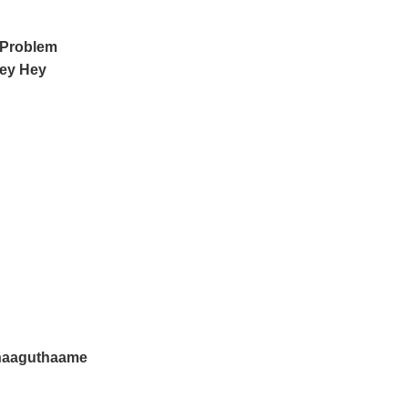
 Problem
Hey Hey
Thaaguthaame