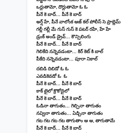
ఒర్లుతామో, దొర్లుతామో ఓ ఓ
పీనే కె బాద్… పీనే కె బాద్
అర్ష్ హే, పీనే వాలోంక ఆజ్ కల్ పోలీస్ సె ప్రాబ్లెమ్
గల్లీ గల్లీ మే గుస్ గుస్ కె పటర్ రహే, హే హే
డ్రంక్ అండ్ డ్రైవ్… కౌన్సిలింగు
పీనే కె బాద్… పీనే కె బాద్
గెలికేది నన్నెవడంటా… కిర్ కెట్ కి బాల్
పీకేది నన్నెవడంటా… పూరా నికాల్
దబిడి దిబిడో ఓ ఓ
ఎవడికెవడో ఓ ఓ
పీనే కె బాద్… పీనే కె బాద్
కాక్ టైలో క్రొకోడైలో
పీనే కె బాద్… పీనే కె బాద్
ఓడినా తాగుతం… గెల్చినా తాగుతం
నవ్వినా తాగుతం… ఏడ్చినా తాగుతం
గట గట గట గట తాగుతాం ఆ ఆ, తాగుతామే
పీనే కె బాద్… పీనే కె బాద్