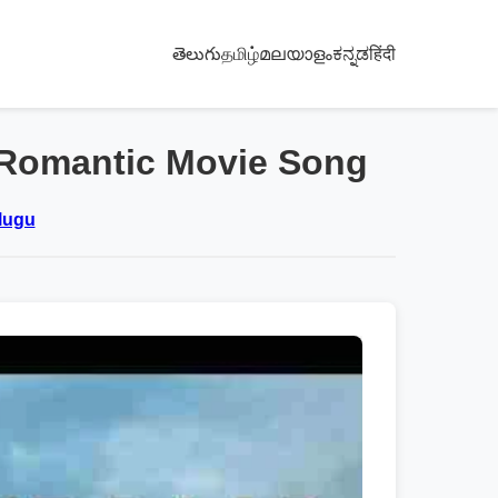
తెలుగు
தமிழ்
മലയാളം
ಕನ್ನಡ
हिंदी
 Romantic Movie Song
elugu