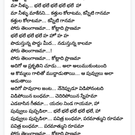
మా నీళ్ళు… భలే భలే భలే భలే భలే హా
మా నీళ్ళు మాకేనని… కత్తుల కోలాటమ, కన్నీటి గానమా
కత్తుల కోలాటమా… కన్నీటి గానమా
పోరు తెలంగాణమా… కోట్లాది ప్రాణమా
భలే భలే భలే భలే హ హో హ హ
పొడుస్తున్న పొద్దు మీద… నడుస్తున్న కాలమా
పోరు తెలంగాణమా…!
పోరు తెలంగాణమా… కోట్లాది ప్రాణమా
అదిగో ఆ ప్రకృతిని చూడు… అలా అలుముకుంటుంది
ఆ కొమ్మలు గాలితో ముద్దాడుతాయి… ఆ పువ్వులు అలా
ఆడుతాయి
అదిగో పావురాల జంట… నేనెప్పుడూ విడిపోనంటది
విడిపోయిన బంధమా… చెదిరిపోయిన స్నేహమా
ఎడబాసిన గీతమా… యదల నిండ గాయమా, హా
పువ్వులు పుప్పడిలా… భలే భలే భలే భలే భలే, హా
పువ్వులు పుప్పడిలా… పవిత్ర బంధమా, పరమాత్ముని రూపమా
పవిత్ర బంధమా… పరమాత్ముని రూపమా
పోరు తెలంగాణమా… కోట్లాది ప్రాణమా