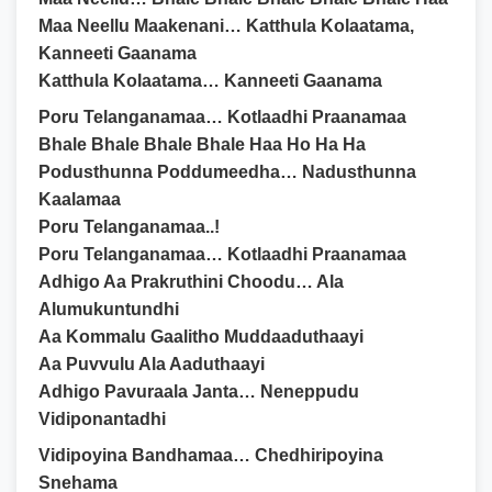
Maa Neellu Maakenani… Katthula Kolaatama,
Kanneeti Gaanama
Katthula Kolaatama… Kanneeti Gaanama
Poru Telanganamaa… Kotlaadhi Praanamaa
Bhale Bhale Bhale Bhale Haa Ho Ha Ha
Podusthunna Poddumeedha… Nadusthunna
Kaalamaa
Poru Telanganamaa..!
Poru Telanganamaa… Kotlaadhi Praanamaa
Adhigo Aa Prakruthini Choodu… Ala
Alumukuntundhi
Aa Kommalu Gaalitho Muddaaduthaayi
Aa Puvvulu Ala Aaduthaayi
Adhigo Pavuraala Janta… Neneppudu
Vidiponantadhi
Vidipoyina Bandhamaa… Chedhiripoyina
Snehama