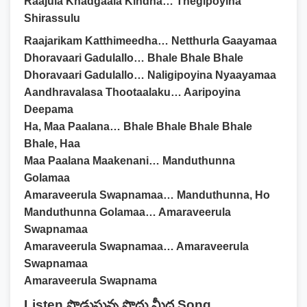
Raajula Khadgaala Kindha… Thegipoyina
Shirassulu
Raajarikam Katthimeedha… Netthurla Gaayamaa
Dhoravaari Gadulallo… Bhale Bhale Bhale
Dhoravaari Gadulallo… Naligipoyina Nyaayamaa
Aandhravalasa Thootaalaku… Aaripoyina
Deepama
Ha, Maa Paalana… Bhale Bhale Bhale Bhale
Bhale, Haa
Maa Paalana Maakenani… Manduthunna
Golamaa
Amaraveerula Swapnamaa… Manduthunna, Ho
Manduthunna Golamaa… Amaraveerula
Swapnamaa
Amaraveerula Swapnamaa… Amaraveerula
Swapnamaa
Amaraveerula Swapnama
Listen పొడుస్తున్న పొద్దు మీద Song