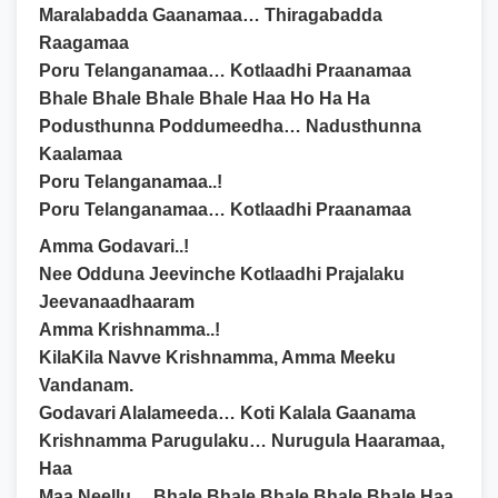
Maralabadda Gaanamaa… Thiragabadda
Raagamaa
Poru Telanganamaa… Kotlaadhi Praanamaa
Bhale Bhale Bhale Bhale Haa Ho Ha Ha
Podusthunna Poddumeedha… Nadusthunna
Kaalamaa
Poru Telanganamaa..!
Poru Telanganamaa… Kotlaadhi Praanamaa
Amma Godavari..!
Nee Odduna Jeevinche Kotlaadhi Prajalaku
Jeevanaadhaaram
Amma Krishnamma..!
KilaKila Navve Krishnamma, Amma Meeku
Vandanam.
Godavari Alalameeda… Koti Kalala Gaanama
Krishnamma Parugulaku… Nurugula Haaramaa,
Haa
Maa Neellu… Bhale Bhale Bhale Bhale Bhale Haa