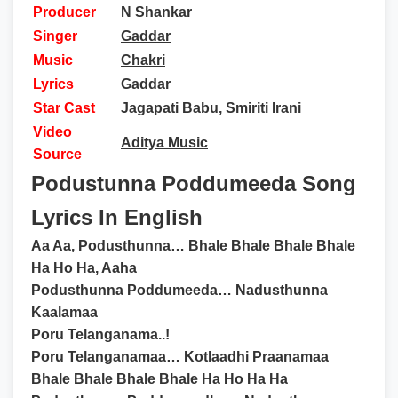
Producer
N Shankar
Singer
Gaddar
Music
Chakri
Lyrics
Gaddar
Star Cast
Jagapati Babu, Smiriti Irani
Video
Aditya Music
Source
Podustunna Poddumeeda Song
Lyrics In English
Aa Aa, Podusthunna… Bhale Bhale Bhale Bhale
Ha Ho Ha, Aaha
Podusthunna Poddumeeda… Nadusthunna
Kaalamaa
Poru Telanganama..!
Poru Telanganamaa… Kotlaadhi Praanamaa
Bhale Bhale Bhale Bhale Ha Ho Ha Ha