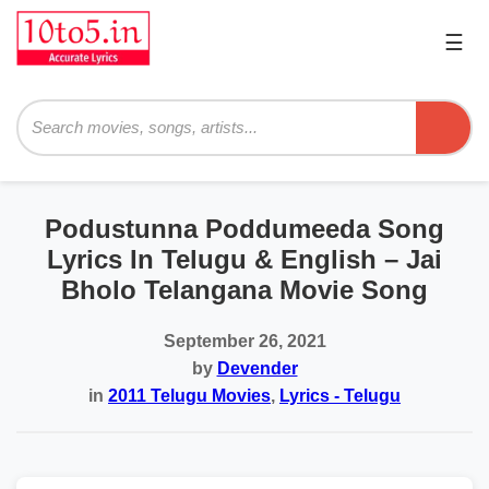
☰
Pri
Me
Searc
Podustunna Poddumeeda Song
Lyrics In Telugu & English – Jai
Bholo Telangana Movie Song
September 26, 2021
by
Devender
in
2011 Telugu Movies
,
Lyrics - Telugu