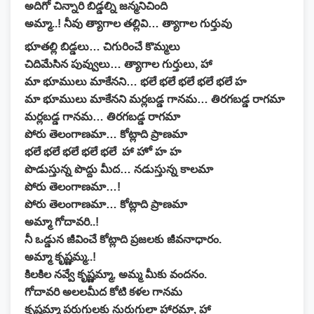
అదిగో చిన్నారి బిడ్డల్ని జన్మనిచింది
అమ్మా..! నీవు త్యాగాల తల్లివి… త్యాగాల గుర్తువు
భూతల్లి బిడ్డలు… చిగురించే కొమ్మలు
చిదిమేసిన పువ్వులు… త్యాగాల గుర్తులు, హా
మా భూములు మాకేనని… భలే భలే భలే భలే భలే హ
మా భూములు మాకేనని మర్లబడ్డ గానమ… తిరగబడ్డ రాగమా
మర్లబడ్డ గానమ… తిరగబడ్డ రాగమా
పోరు తెలంగాణమా… కోట్లాది ప్రాణమా
భలే భలే భలే భలే భలే హా హో హ హ
పొడుస్తున్న పొద్దు మీద… నడుస్తున్న కాలమా
పోరు తెలంగాణమా…!
పోరు తెలంగాణమా… కోట్లాది ప్రాణమా
అమ్మా గోదావరి..!
నీ ఒడ్డున జీవించే కోట్లాది ప్రజలకు జీవనాధారం.
అమ్మా కృష్ణమ్మ..!
కిలకిల నవ్వే కృష్ణమ్మా, అమ్మ మీకు వందనం.
గోదావరి అలలమీద కోటి కళల గానమ
కృష్ణమ్మా పరుగులకు నురుగులా హారమా, హా