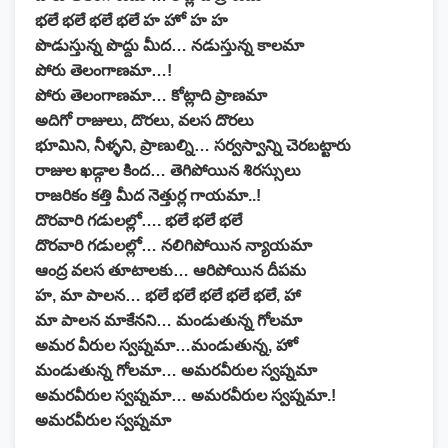
భలే భలే భలే భలే హ హో హ హ
పొడుస్తున్న పొద్దు మీద… నడుస్తున్న కాలమా
పోరు తెలంగాణమా…!
పోరు తెలంగాణమా… కోట్లాది ప్రాణమా
అదిగో రాజులు, దొరలు, వలస దొరలు
భూమిని, నీళ్ళని, ప్రాణుల్ని… సర్వస్వాన్ని చెరబట్టారు
రాజుల ఖడ్గాల కింద… తెగిపోయిన శిరస్సులు
రాజరికం కత్తి మీద నెత్తుర్ల గాయమా..!
దొరవారి గడులల్లో…. భలే భలే భలే
దొరవారి గడులల్లో… నలిగిపోయిన న్యాయమా
ఆంద్ర వలస తూటాలకు… ఆరిపోయిన దీపమ
హ, మా పాలన… భలే భలే భలే భలే భలే, హా
మా పాలన మాకేనని… మండుతున్న గోలమా
అమర వీరుల స్వప్నమా…మండుతున్న, హో
మండుతున్న గోలమా… అమరవీరుల స్వప్నమా
అమరవీరుల స్వప్నమా… అమరవీరుల స్వప్నమా.!
అమరవీరుల స్వప్నమా