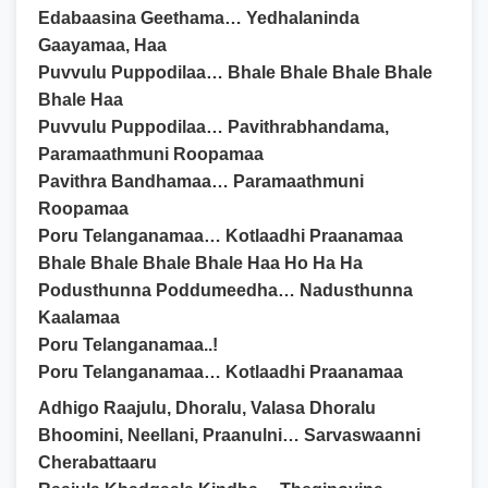
Edabaasina Geethama… Yedhalaninda
Gaayamaa, Haa
Puvvulu Puppodilaa… Bhale Bhale Bhale Bhale
Bhale Haa
Puvvulu Puppodilaa… Pavithrabhandama,
Paramaathmuni Roopamaa
Pavithra Bandhamaa… Paramaathmuni
Roopamaa
Poru Telanganamaa… Kotlaadhi Praanamaa
Bhale Bhale Bhale Bhale Haa Ho Ha Ha
Podusthunna Poddumeedha… Nadusthunna
Kaalamaa
Poru Telanganamaa..!
Poru Telanganamaa… Kotlaadhi Praanamaa
Adhigo Raajulu, Dhoralu, Valasa Dhoralu
Bhoomini, Neellani, Praanulni… Sarvaswaanni
Cherabattaaru