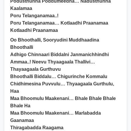
Podusthunna Poddumeedha… Nadusthunna
Kaalamaa
Poru Telanganamaa..!
Poru Telanganamaa… Kotlaadhi Praanamaa
Kotlaadhi Praanamaa
Oo Bhoothalli, Sooryudini Muddhaadina
Bhoothalli
Adhigo Chinnaari Biddalni Janmanichhindhi
Ammaa..! Neevu Thyaagaala Thallivi…
Thayaagaala Gurthuvu
Bhoothalli Biddalu… Chigurinche Kommalu
Chidhimesina Puvvulu… Thyaagaala Gurthulu,
Haa
Maa Bhoomulu Maakenani… Bhale Bhale Bhale
Bhale Ha
Maa Bhoomulu Maakenani… Marlabadda
Gaanamaa
Thiragabadda Raagama