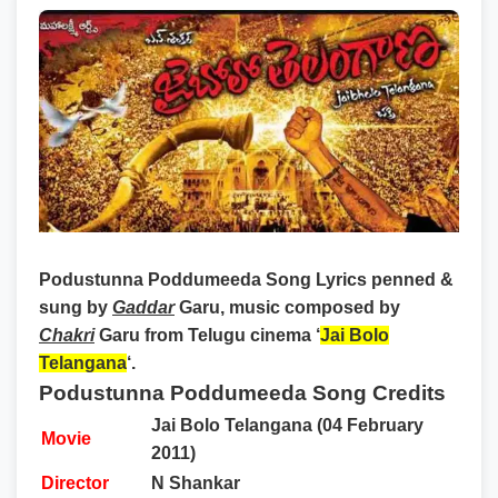
Podustunna Poddumeeda Song Lyrics
penned &
sung by
Gaddar
Garu, music composed by
Chakri
Garu from Telugu cinema ‘
Jai Bolo
Telangana
‘.
Podustunna Poddumeeda Song Credits
Jai Bolo Telangana (04 February
Movie
2011)
Director
N Shankar