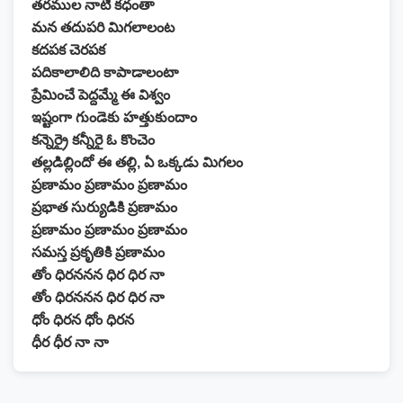
తరముల నాటి కధంతా
మన తదుపరి మిగలాలంట
కదపక చెరపక
పదికాలాలిది కాపాడాలంటా
ప్రేమించే పెద్దమ్మే ఈ విశ్వం
ఇష్టంగా గుండెకు హత్తుకుందాం
కన్నెర్రై కన్నీరై ఓ కొంచెం
తల్లడిల్లిందో ఈ తల్లి, ఏ ఒక్కడు మిగలం
ప్రణామం ప్రణామం ప్రణామం
ప్రభాత సుర్యుడికి ప్రణామం
ప్రణామం ప్రణామం ప్రణామం
సమస్త ప్రకృతికి ప్రణామం
తోం ధిరననన ధిర ధిర నా
తోం ధిరననన ధిర ధిర నా
ధోం ధిరన ధోం ధిరన
ధీర ధీర నా నా