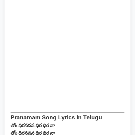
Pranamam Song Lyrics in Telugu
తోం ధిరననన ధిర ధిర నా
తోం ధిరననన ధిర ధిర నా