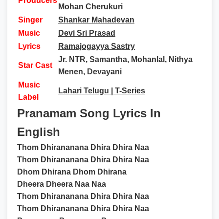
Producers
Mohan Cherukuri
Singer
Shankar Mahadevan
Music
Devi Sri Prasad
Lyrics
Ramajogayya Sastry
Jr. NTR, Samantha, Mohanlal, Nithya
Star Cast
Menen, Devayani
Music
Lahari Telugu | T-Series
Label
Pranamam Song Lyrics In
English
Thom Dhirananana Dhira Dhira Naa
Thom Dhirananana Dhira Dhira Naa
Dhom Dhirana Dhom Dhirana
Dheera Dheera Naa Naa
Thom Dhirananana Dhira Dhira Naa
Thom Dhirananana Dhira Dhira Naa