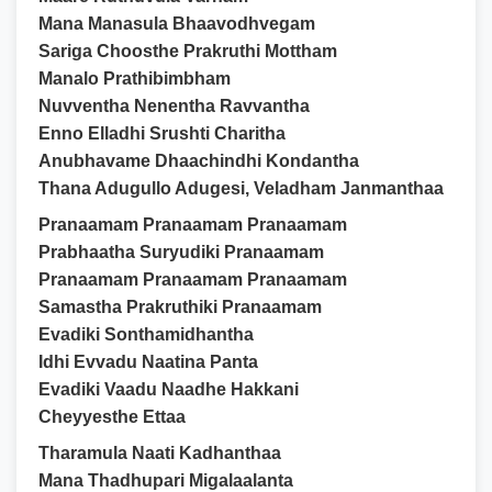
Mana Manasula Bhaavodhvegam
Sariga Choosthe Prakruthi Mottham
Manalo Prathibimbham
Nuvventha Nenentha Ravvantha
Enno Elladhi Srushti Charitha
Anubhavame Dhaachindhi Kondantha
Thana Adugullo Adugesi, Veladham Janmanthaa
Pranaamam Pranaamam Pranaamam
Prabhaatha Suryudiki Pranaamam
Pranaamam Pranaamam Pranaamam
Samastha Prakruthiki Pranaamam
Evadiki Sonthamidhantha
Idhi Evvadu Naatina Panta
Evadiki Vaadu Naadhe Hakkani
Cheyyesthe Ettaa
Tharamula Naati Kadhanthaa
Mana Thadhupari Migalaalanta