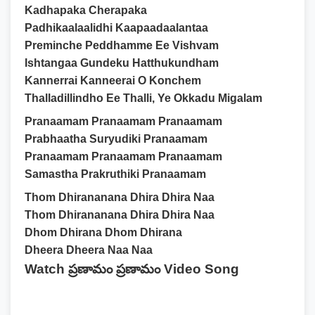
Kadhapaka Cherapaka
Padhikaalaalidhi Kaapaadaalantaa
Preminche Peddhamme Ee Vishvam
Ishtangaa Gundeku Hatthukundham
Kannerrai Kanneerai O Konchem
Thalladillindho Ee Thalli, Ye Okkadu Migalam
Pranaamam Pranaamam Pranaamam
Prabhaatha Suryudiki Pranaamam
Pranaamam Pranaamam Pranaamam
Samastha Prakruthiki Pranaamam
Thom Dhirananana Dhira Dhira Naa
Thom Dhirananana Dhira Dhira Naa
Dhom Dhirana Dhom Dhirana
Dheera Dheera Naa Naa
Watch ప్రణామం ప్రణామం Video Song