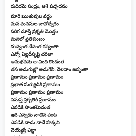
రుదిరమె సంద్రం, ఆశె పచ్చదనం
మారె ఋతువుల వర్ణం
మన మనసుల బావోద్వేగం
సరిగ చూస్తే ప్రకృతి మొత్తం
మనలో ప్రతిబింబం
నువ్వెంత నేనెంత రవ్వంతా
ఎన్నో ఏల్లదీసృష్టి చరితా
అనుభవమె దాచింది కొండంత
తన అడుగుల్లొ అడుగేసి, వెలదాం జన్మంతా
ప్రణామం ప్రణామం ప్రణామం
ప్రభాత సుర్యుడికి ప్రణామం
ప్రణామం ప్రణామం ప్రణామం
సమస్త ప్రకృతికి ప్రణామం
ఎవడికి సొంతమిదంత
ఇది ఎవ్వడు నాటిన పంట
ఎవడికి వాడు నాదే హక్కని
చెయ్యేస్తే ఎట్టా