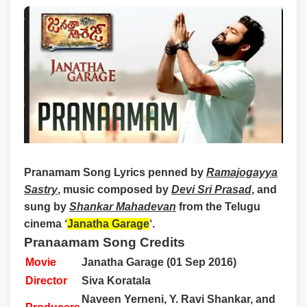
Pranamam Song Lyrics
penned by
Ramajogayya
Sastry
, music composed by
Devi Sri Prasad
, and
sung by
Shankar Mahadevan
from the Telugu
cinema ‘
Janatha Garage
‘.
Pranaamam Song Credits
Movie
Janatha Garage (01 Sep 2016)
Director
Siva Koratala
Naveen Yerneni, Y. Ravi Shankar, and