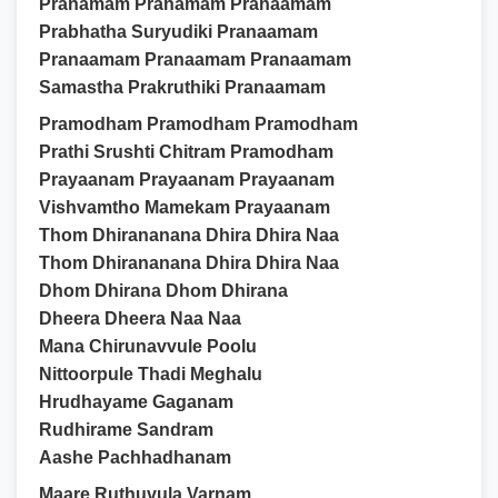
Pranamam Pranamam Pranaamam
Prabhatha Suryudiki Pranaamam
Pranaamam Pranaamam Pranaamam
Samastha Prakruthiki Pranaamam
Pramodham Pramodham Pramodham
Prathi Srushti Chitram Pramodham
Prayaanam Prayaanam Prayaanam
Vishvamtho Mamekam Prayaanam
Thom Dhirananana Dhira Dhira Naa
Thom Dhirananana Dhira Dhira Naa
Dhom Dhirana Dhom Dhirana
Dheera Dheera Naa Naa
Mana Chirunavvule Poolu
Nittoorpule Thadi Meghalu
Hrudhayame Gaganam
Rudhirame Sandram
Aashe Pachhadhanam
Maare Ruthuvula Varnam