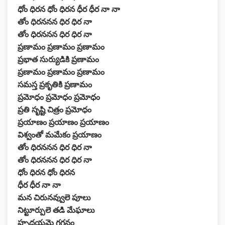
ధోం ధిరన ధోం ధిరన ధీర ధీర నా నా
తోం ధిరననన ధిర ధిర నా
తోం ధిరననన ధిర ధిర నా
ప్రణామం ప్రణామం ప్రణామం
ప్రభాత సుర్యుడికి ప్రణామం
ప్రణామం ప్రణామం ప్రణామం
సమస్త ప్రకృతికి ప్రణామం
ప్రమోధం ప్రమోధం ప్రమోధం
ప్రతి సృష్టి చిత్రం ప్రమోధం
ప్రయాణం ప్రయాణం ప్రయాణం
విశ్వంతో మమేకం ప్రయాణం
తోం ధిరననన ధిర ధిర నా
తోం ధిరననన ధిర ధిర నా
ధోం ధిరన ధోం ధిరన
ధీర ధీర నా నా
మన చిరునవ్వులె పూలు
నిట్టూర్పులె తడి మేఘాలు
హృదయమె గగనం