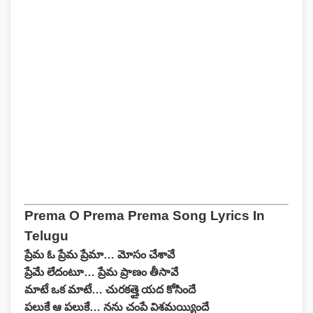
Prema O Prema Prema Song Lyrics In
Telugu
ప్రేమ ఓ ప్రేమ ప్రేమా… మోసం చేశావే
ప్రేమే లేదంటూ… ప్రేమ ప్రాణం తీసావే
మాటే ఒక మాటే… చురకత్తై యద కోసిందే
పలుకే ఆ పలుకే… నను చంపే విశమయ్యిందే