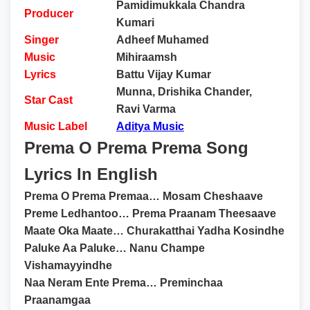
Pamidimukkala Chandra
Producer
Kumari
Singer
Adheef Muhamed
Music
Mihiraamsh
Lyrics
Battu Vijay Kumar
Munna, Drishika Chander,
Star Cast
Ravi Varma
Music Label
Aditya Music
Prema O Prema Prema Song
Lyrics In English
Prema O Prema Premaa… Mosam Cheshaave
Preme Ledhantoo… Prema Praanam Theesaave
Maate Oka Maate… Churakatthai Yadha Kosindhe
Paluke Aa Paluke… Nanu Champe
Vishamayyindhe
Naa Neram Ente Prema… Preminchaa
Praanamgaa