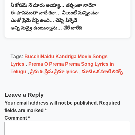
నీ కోసమే నే దూరం అయ్యా… తప్పంతా నాదేగా
ఈ పాపమంతా నాదే కదా… వీలుంటే మన్నించవా
ఎంతో ప్రేమే నీపై ఉంది… చెప్పే వీళ్ళేదే
అన్ని నువ్వై ఉంటున్నాను… చేరే దారేది
Tags:
BucchiNaidu Kandriga Movie Songs
Lyrics
,
Prema O Prema Prema Song Lyrics in
Telugu
,
ప్రేమ ఓ ప్రేమ ప్రేమా lyrics
,
మాటే ఒక మాటే లిరిక్స్
Leave a Reply
Your email address will not be published.
Required
fields are marked
*
Comment
*