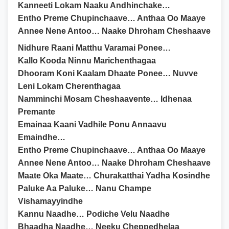
Kanneeti Lokam Naaku Andhinchake…
Entho Preme Chupinchaave… Anthaa Oo Maaye
Annee Nene Antoo… Naake Dhroham Cheshaave
Nidhure Raani Matthu Varamai Ponee…
Kallo Kooda Ninnu Marichenthagaa
Dhooram Koni Kaalam Dhaate Ponee… Nuvve
Leni Lokam Cherenthagaa
Namminchi Mosam Cheshaavente… Idhenaa
Premante
Emainaa Kaani Vadhile Ponu Annaavu
Emaindhe…
Entho Preme Chupinchaave… Anthaa Oo Maaye
Annee Nene Antoo… Naake Dhroham Cheshaave
Maate Oka Maate… Churakatthai Yadha Kosindhe
Paluke Aa Paluke… Nanu Champe
Vishamayyindhe
Kannu Naadhe… Podiche Velu Naadhe
Bhaadha Naadhe… Neeku Cheppedhelaa