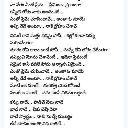
నా నేరం ఏంటే ప్రేమ… ప్రేమించా ప్రాణంగా
కన్నీటి లోకం నాకు అందించకే…
ఎంతో ప్రేమే చూపించావే… అంతా ఓ మాయే
అన్నీ నేనే అంటూ… నాకే ద్రోహం చేశావే
నిదురే రాని మత్తు వరమై పోనీ… కల్లో కూడా నిన్ను
మరించేంతగా
దూరం కోని కాలం దాటే పోనీ… నువ్వే లేని లోకం చేరేంతగా
నమ్మించి మోసం చేశావేంటే… ఇదేనా ప్రేమంటే
ఏమైన కానీ వదిలే పోను అన్నావు ఏమైందే…
ఎంతో ప్రేమే చుపించావే… అంతా ఓ మాయే
అన్నీ నేనే అంటూ… నాకే ద్రోహం చేశావే
మాటే ఒక మాటే… చురకత్తై యద కోసిందే
పలుకే ఆ పలుకే… నను చంపే విశమయ్యిందే
కన్ను నాదే… పొడిచే వేలు నాదే
భాధ నాదే… నీకు చెప్పేదెలా
నాదే స్వార్ధం… నాకు నువ్వే ముఖ్యం
లేదే మోసం అంతా విధి రాతనే…