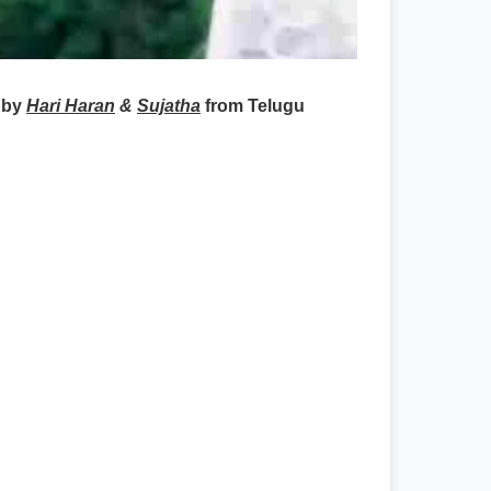
 by
Hari Haran
&
Sujatha
from Telugu