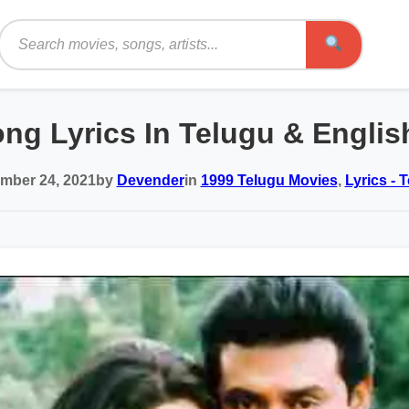
Search
ng Lyrics In Telugu & Engli
mber 24, 2021
by
Devender
in
1999 Telugu Movies
,
Lyrics - 