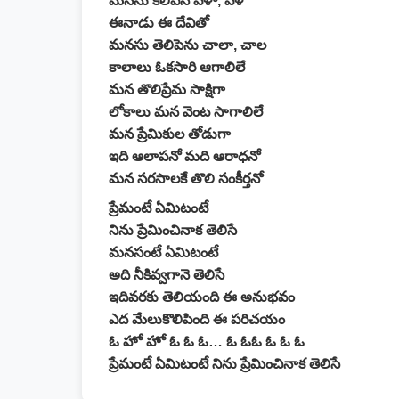
మనను కలిపిన వేళా, వేళ
ఈనాడు ఈ దేవితో
మనసు తెలిపెను చాలా, చాల
కాలాలు ఓకసారి ఆగాలిలే
మన తొలిప్రేమ సాక్షిగా
లోకాలు మన వెంట సాగాలిలే
మన ప్రేమికుల తోడుగా
ఇది ఆలాపనో మది ఆరాధనో
మన సరసాలకే తొలి సంకీర్తనో
ప్రేమంటే ఏమిటంటే
నిను ప్రేమించినాక తెలిసే
మనసంటే ఏమిటంటే
అది నీకివ్వగానె తెలిసే
ఇదివరకు తెలియంది ఈ అనుభవం
ఎద మేలుకొలిపింది ఈ పరిచయం
ఓ హో హో ఓ ఓ ఓ… ఓ ఓఓ ఓ ఓ ఓ
ప్రేమంటే ఏమిటంటే నిను ప్రేమించినాక తెలిసే