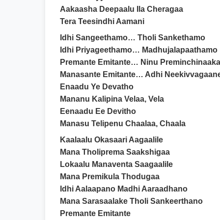
Aakaasha Deepaalu Ila Cheragaa
Tera Teesindhi Aamani
Idhi Sangeethamo… Tholi Sankethamo
Idhi Priyageethamo… Madhujalapaathamo
Premante Emitante… Ninu Preminchinaaka 
Manasante Emitante… Adhi Neekivvagaane
Enaadu Ye Devatho
Mananu Kalipina Velaa, Vela
Eenaadu Ee Devitho
Manasu Telipenu Chaalaa, Chaala
Kaalaalu Okasaari Aagaalile
Mana Tholiprema Saakshigaa
Lokaalu Manaventa Saagaalile
Mana Premikula Thodugaa
Idhi Aalaapano Madhi Aaraadhano
Mana Sarasaalake Tholi Sankeerthano
Premante Emitante