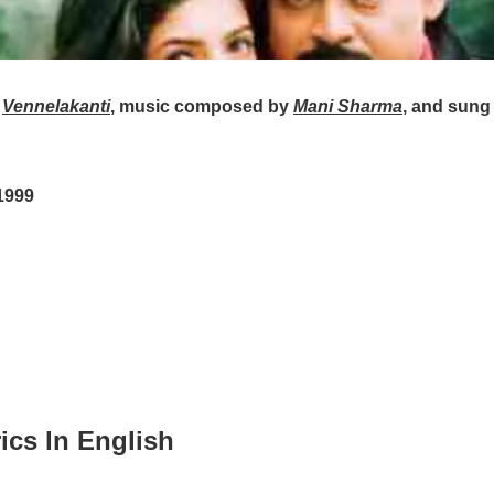
y
Vennelakanti
, music composed by
Mani Sharma
, and sung
1999
ics In English