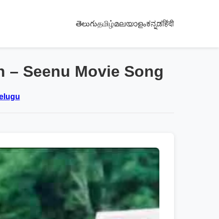
తెలుగు
தமிழ்
മലയാളം
ಕನ್ನಡ
हिंदी
sh – Seenu Movie Song
Telugu