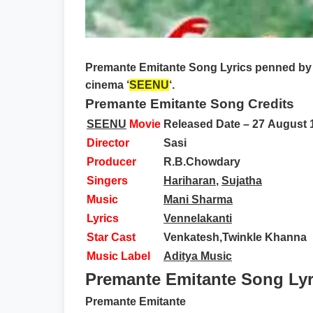
Premante Emitante Song Lyrics
penned b
cinema ‘
SEENU
‘.
Premante Emitante Song Credits
SEENU
Movie
Released Date
– 27 August
Director
Sasi
Producer
R.B.Chowdary
Singers
Hariharan
,
Sujatha
Music
Mani Sharma
Lyrics
Vennelakanti
Star Cast
Venkatesh,Twinkle Khanna
Music Label
Aditya Music
Premante Emitante Song Lyr
Premante Emitante