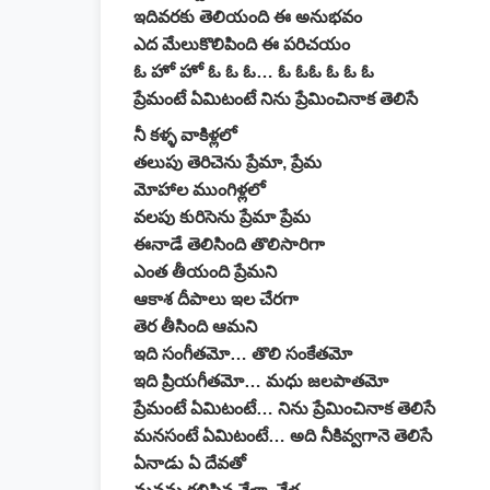
ఇదివరకు తెలియంది ఈ అనుభవం
ఎద మేలుకొలిపింది ఈ పరిచయం
ఓ హో హో ఓ ఓ ఓ… ఓ ఓఓ ఓ ఓ ఓ
ప్రేమంటే ఏమిటంటే నిను ప్రేమించినాక తెలిసే
నీ కళ్ళ వాకిళ్లలో
తలుపు తెరిచెను ప్రేమా, ప్రేమ
మోహాల ముంగిళ్లలో
వలపు కురిసెను ప్రేమా ప్రేమ
ఈనాడే తెలిసింది తొలిసారిగా
ఎంత తీయంది ప్రేమని
ఆకాశ దీపాలు ఇల చేరగా
తెర తీసింది ఆమని
ఇది సంగీతమో… తొలి సంకేతమో
ఇది ప్రియగీతమో… మధు జలపాతమో
ప్రేమంటే ఏమిటంటే… నిను ప్రేమించినాక తెలిసే
మనసంటే ఏమిటంటే… అది నీకివ్వగానె తెలిసే
ఏనాడు ఏ దేవతో