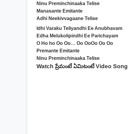
Ninu Preminchinaaka Telise
Manasante Emitante
Adhi Neekivvagaane Telise
Idhi Varaku Teliyandhi Ee Anubhavam
Edha Melukolipindhi Ee Parichayam
O Ho ho Oo Oo… Oo OoOo Oo Oo
Premante Emitante
Ninu Preminchinaaka Telise
Watch ప్రేమంటే ఏమిటంటే Video Song