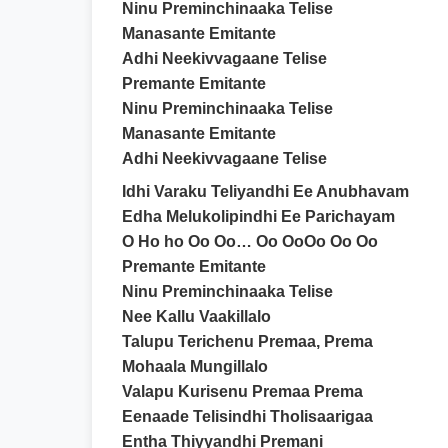
Ninu Preminchinaaka Telise
Manasante Emitante
Adhi Neekivvagaane Telise
Premante Emitante
Ninu Preminchinaaka Telise
Manasante Emitante
Adhi Neekivvagaane Telise
Idhi Varaku Teliyandhi Ee Anubhavam
Edha Melukolipindhi Ee Parichayam
O Ho ho Oo Oo… Oo OoOo Oo Oo
Premante Emitante
Ninu Preminchinaaka Telise
Nee Kallu Vaakillalo
Talupu Terichenu Premaa, Prema
Mohaala Mungillalo
Valapu Kurisenu Premaa Prema
Eenaade Telisindhi Tholisaarigaa
Entha Thiyyandhi Premani