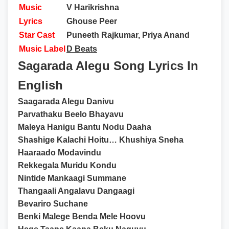
Music
V Harikrishna
Lyrics
Ghouse Peer
Star Cast
Puneeth Rajkumar, Priya Anand
Music Label
D Beats
Sagarada Alegu Song Lyrics In
English
Saagarada Alegu Danivu
Parvathaku Beelo Bhayavu
Maleya Hanigu Bantu Nodu Daaha
Shashige Kalachi Hoitu… Khushiya Sneha
Haaraado Modavindu
Rekkegala Muridu Kondu
Nintide Mankaagi Summane
Thangaali Angalavu Dangaagi
Bevariro Suchane
Benki Malege Benda Mele Hoovu