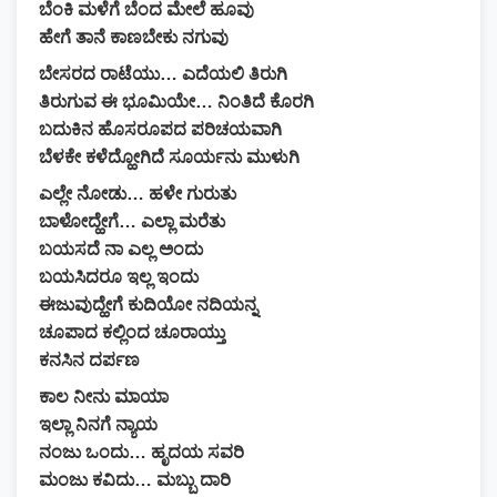
ಬೆಂಕಿ ಮಳೆಗೆ ಬೆಂದ ಮೇಲೆ ಹೂವು
ಹೇಗೆ ತಾನೆ ಕಾಣಬೇಕು ನಗುವು
ಬೇಸರದ ರಾಟೆಯು… ಎದೆಯಲಿ ತಿರುಗಿ
ತಿರುಗುವ ಈ ಭೂಮಿಯೇ… ನಿಂತಿದೆ ಕೊರಗಿ
ಬದುಕಿನ ಹೊಸರೂಪದ ಪರಿಚಯವಾಗಿ
ಬೆಳಕೇ ಕಳೆದ್ಹೋಗಿದೆ ಸೂರ್ಯನು ಮುಳುಗಿ
ಎಲ್ಲೇ ನೋಡು… ಹಳೇ ಗುರುತು
ಬಾಳೋದ್ಹೇಗೆ… ಎಲ್ಲಾ ಮರೆತು
ಬಯಸದೆ ನಾ ಎಲ್ಲ ಅಂದು
ಬಯಸಿದರೂ ಇಲ್ಲ ಇಂದು
ಈಜುವುದ್ಹೇಗೆ ಕುದಿಯೋ ನದಿಯನ್ನ
ಚೂಪಾದ ಕಲ್ಲಿಂದ ಚೂರಾಯ್ತು
ಕನಸಿನ ದರ್ಪಣ
ಕಾಲ ನೀನು ಮಾಯಾ
ಇಲ್ಲಾ ನಿನಗೆ ನ್ಯಾಯ
ನಂಜು ಒಂದು… ಹೃದಯ ಸವರಿ
ಮಂಜು ಕವಿದು… ಮಬ್ಬು ದಾರಿ