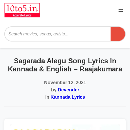
☰
Pri
Me
Searc
Sagarada Alegu Song Lyrics In
Kannada & English – Raajakumara
November 12, 2021
by
Devender
in
Kannada Lyrics