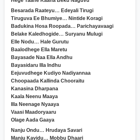
Hege Taane Kaana Beku Naguvu
Besarada Raateyu… Edeyali Tirugi
Tiruguva Ee Bhumiye… Nintide Koragi
Badukina Hosa Roopada… Parichayavaagi
Belake Kaledhogide… Suryanu Mulugi
Elle Nodu… Hale Gurutu
Baalodhege Ella Maretu
Bayasade Naa Ella Andhu
Bayasidaru Illa Indhu
Eejuvudhege Kudiyo Nadiyannaa
Choopaada Kallinda Chooraitu
Kanasina Dharpana
Kaala Neenu Maaya
Illa Neenage Nyaaya
Vaasi Maadoryaaru
Olage Aada Gaaya
Nanju Ondu… Hrudaya Savari
Manju Kavidu… Mobbu Dhaari