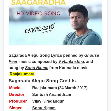
Sagarada Alegu Song Lyrics
penned by
Ghouse
Peer
, music composed by
V Harikrishna
, and
sung by
Sonu Nigam
from Kannada movie
‘
Raajakumara
‘.
Sagarada Alegu Song Credits
Movie
Raajakumara (24 March 2017)
Director
Santosh Ananddram
Producer
Vijay Kiragandur
Singer
Sonu Nigam