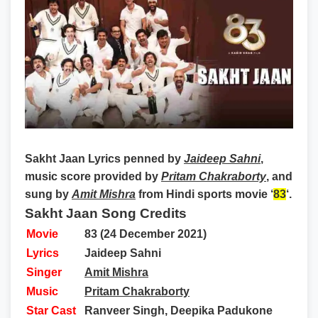
Sakht Jaan Lyrics
penned by
Jaideep Sahni
,
music score provided by
Pritam Chakraborty
, and
sung by
Amit Mishra
from Hindi sports movie ‘
83
‘.
Sakht Jaan Song Credits
Movie
83
(24 December 2021)
Lyrics
Jaideep Sahni
Singer
Amit Mishra
Music
Pritam Chakraborty
Star Cast
Ranveer Singh, Deepika Padukone