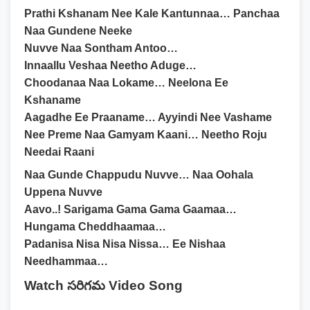
Prathi Kshanam Nee Kale Kantunnaa… Panchaa
Naa Gundene Neeke
Nuvve Naa Sontham Antoo…
Innaallu Veshaa Neetho Aduge…
Choodanaa Naa Lokame… Neelona Ee
Kshaname
Aagadhe Ee Praaname… Ayyindi Nee Vashame
Nee Preme Naa Gamyam Kaani… Neetho Roju
Needai Raani
Naa Gunde Chappudu Nuvve… Naa Oohala
Uppena Nuvve
Aavo..! Sarigama Gama Gama Gaamaa…
Hungama Cheddhaamaa…
Padanisa Nisa Nisa Nissa… Ee Nishaa
Needhammaa…
Watch సరిగమ Video Song