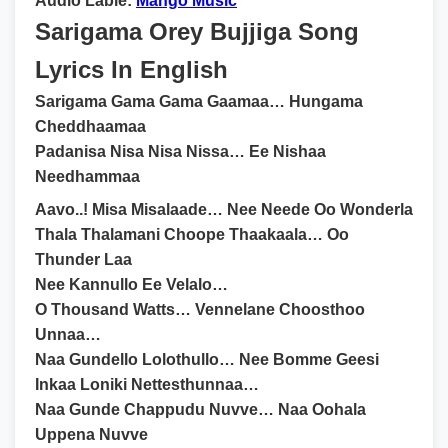
Audio Lable:
Mango Music
Sarigama Orey Bujjiga Song
Lyrics In English
Sarigama Gama Gama Gaamaa… Hungama
Cheddhaamaa
Padanisa Nisa Nisa Nissa… Ee Nishaa
Needhammaa
Aavo..! Misa Misalaade… Nee Neede Oo Wonderla
Thala Thalamani Choope Thaakaala… Oo
Thunder Laa
Nee Kannullo Ee Velalo…
O Thousand Watts… Vennelane Choosthoo
Unnaa…
Naa Gundello Lolothullo… Nee Bomme Geesi
Inkaa Loniki Nettesthunnaa…
Naa Gunde Chappudu Nuvve… Naa Oohala
Uppena Nuvve