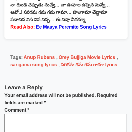
నా గుండె చప్పుడు నువ్వే… నా ఊహల ఉప్పెన నువ్వే…
ఆవో..! సరిగమ గమ గమ గామా… హంగామా చేద్దామా
పదానిస నిస నిస నిస్స… ఈ నిషా నీదమ్మా
Read Also:
Ee Maaya Peremito Song Lyrics
Tags:
Anup Rubens
,
Orey Bujjiga Movie Lyrics
,
sarigama song lyrics
,
సరిగమ గమ గమ గామా lyrics
Leave a Reply
Your email address will not be published.
Required
fields are marked
*
Comment
*