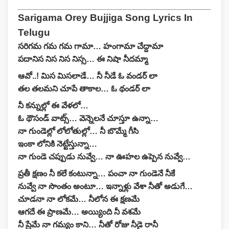
Sarigama Orey Bujjiga Song Lyrics In
Telugu
సరిగమ గమ గమ గామా… హంగామా చేద్దామా
పదానిస నిస నిస నిస్స… ఈ నిషా నీదమ్మా
ఆవో..! మిస మిసలాడే… నీ నీడే ఓ వండర్ లా
తల తలమని చూపే తాకాల… ఓ థండర్ లా
నీ కన్నుల్లో ఈ వేళలో…
ఓ థౌసండ్ వాట్స్… వెన్నెలనే చూస్తూ ఉన్నా…
నా గుండెల్లో లోలోతుల్లో… నీ బొమ్మే గీసి
ఇంకా లోనికి నెట్టేస్తున్నా…
నా గుండె చప్పుడు నువ్వే… నా ఊహల ఉప్పెన నువ్వే…
ప్రతీ క్షణం నీ కలే కంటున్నా… పంచా నా గుండెనే నీకే
నువ్వే నా సొంతం అంటూ… ఇన్నాళ్లు వేశా నీతో అడుగే…
చూడనా నా లోకమే… నీలోన ఈ క్షణమే
ఆగదే ఈ ప్రాణమే… అయ్యింది నీ వశమే
నీ ప్రేమే నా గమ్యం కాని… నీతో రోజు నీడై రానీ