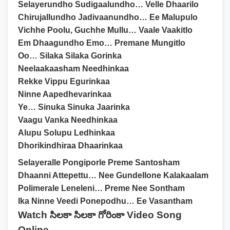
Selayerundho Sudigaalundho… Velle Dhaarilo
Chirujallundho Jadivaanundho… Ee Malupulo
Vichhe Poolu, Guchhe Mullu… Vaale Vaakitlo
Em Dhaagundho Emo… Premane Mungitlo
Oo… Silaka Silaka Gorinka
Neelaakaasham Needhinkaa
Rekke Vippu Egurinkaa
Ninne Aapedhevarinkaa
Ye… Sinuka Sinuka Jaarinka
Vaagu Vanka Needhinkaa
Alupu Solupu Ledhinkaa
Dhorikindhiraa Dhaarinkaa
Selayeralle Pongiporle Preme Santosham
Dhaanni Attepettu… Nee Gundellone Kalakaalam
Polimerale Leneleni… Preme Nee Sontham
Ika Ninne Veedi Ponepodhu… Ee Vasantham
Watch సిలకా సిలకా గోరింకా Video Song
Online