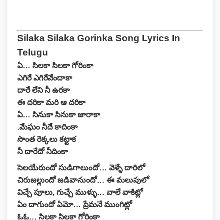
Silaka Silaka Gorinka Song Lyrics In
Telugu
ఏ… సిలకా సిలకా గోరింకా
ఎగిరే ఎగిరేవేందాకా
దారే లేని నీ ఉరకా
ఈ దరికా మరి ఆ దరికా
ఏ… సినుకా సినుకా జారాకా
.మేఘం నీదే కాదింకా
సొంత రెక్కలు కట్టాక
నీ దారేదో నీదింకా
సెలయేరుందో సుడిగాలుందో… వెళ్ళే దారిలో
చిరుజల్లుందో జడివానుందో… ఈ మలుపులో
విచ్చే పూలు, గుచ్చే ముళ్ళు… వాలే వాకిట్లో
ఏం దాగుందో ఏమో… ప్రేమనే ముంగిట్లో
ఓఓ… సిలకా సిలకా గోరింకా