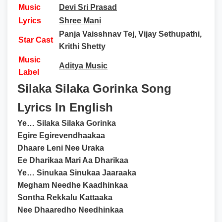
Music
Devi Sri Prasad
Lyrics
Shree Mani
Panja Vaisshnav Tej, Vijay Sethupathi,
Star Cast
Krithi Shetty
Music
Aditya Music
Label
Silaka Silaka Gorinka Song
Lyrics In English
Ye… Silaka Silaka Gorinka
Egire Egirevendhaakaa
Dhaare Leni Nee Uraka
Ee Dharikaa Mari Aa Dharikaa
Ye… Sinukaa Sinukaa Jaaraaka
Megham Needhe Kaadhinkaa
Sontha Rekkalu Kattaaka
Nee Dhaaredho Needhinkaa