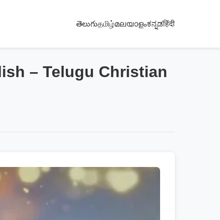
తెలుగు
தமிழ்
മലയാളം
ಕನ್ನಡ
हिंदी
lish – Telugu Christian