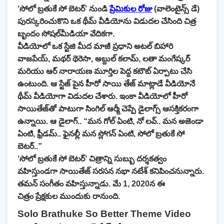
‘సోలో బ్రతుకే సో బెటర్‌’ నుండి
ప్రేమికుల రోజు
(వాలెంటైన్స్‌ డే)
పురస్కరించుకొని ఒక థీమ్ వీడియోను విడుదల చేసింది చిత్ర
బృందం సోషల్‌మీడియా వేదికగా.
వీడియోలో ఒక స్టేజి మీద మాజీ ప్రధాని అటల్ బిహారి
వాజపేయ్, మథర్ థెరెసా, అబ్దుల్ కలామ్, లతా మంగేష్కర్
మరియు ఆర్ నారాయణ మూర్తిల పెద్ద కటౌట్ ఏర్పాటు చేసి
ఉంటుంది. ఆ స్టేజ్ పైన హీరో సాయి తేజ్ మాట్లాడే వీడియోనే
థీమ్ వీడియోగా విడుదల చేశారు. ఇంకా వీడియోలో హీరో
సాయితేజ్‌తో పాటుగా సింగిల్‌ ఆర్మీ చెప్పే డైలాగ్స్‌ ఆసక్తికరంగా
ఉన్నాయి. ఆ డైలాగ్.. “మన గోల్‌ ఏంటి, నో లవ్.. మన అజెండా
ఏంటి, ఫ్రీడమ్‌.. ఫైనల్లీ మన స్లోగన్‌ ఏంటి, సోలో బ్రతుకే సో
బెటర్‌..”
‘సోలో బ్రతుకే సో బెటర్‌’ చిత్రాన్ని సుబ్బు దర్శకత్వం
వహిస్తుండగా సాయితేజ్‌ సరసన నభా నటేశ్‌ కనిపించనున్నారు.
తమన్ సంగీతం వహిస్తున్నాడు. మే 1, 2020న ఈ
చిత్రం ప్రేక్షకుల ముందుకు రానుంది.
Solo Brathuke So Better Theme Video