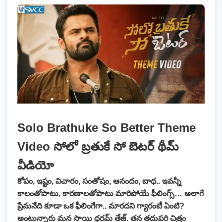
Solo Brathuke So Better Theme
Video సోలో బ్రతుకే సో బెటర్‌ థీమ్
వీడియో
కోపం, ఇష్టం, విచారం, సంతోషం, ఆనందం, బాధ.. ఇవన్నీ
కాలంతోపాటు, కారణాలతోపాటు మారిపోయే ఫీలింగ్స్‌… అలాగే
ప్రేమనేది కూడా ఒక ఫీలింగేగా.. మారదని గ్యారంటీ ఏంటి?
అంటున్నారు మన సాయి ధరమ్ తేజ్. తన తదుపరి చిత్రం