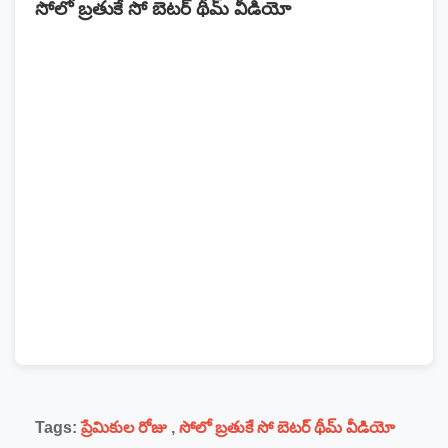
సోలో బ్రతుకే సో బెటర్‌ థీమ్ వీడియో
Tags:
ప్రేమికుల రోజు
,
సోలో బ్రతుకే సో బెటర్‌ థీమ్ వీడియో