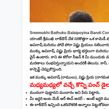
Sreemukhi Bathuku Balaipoyina Bandi C
యాంకర్ శ్రీముఖి లాక్‌డౌన్ వేళ సరికొత్తగా ఒక కామెడీ
అవినాష్ మరియు పోవే పోరా విష్ణు ప్రియలు నటించారు
ముక్కు అవినాష్, విష్ణు ప్రియ భార్య భర్తలుగా మరియ
వైన్ ఉంటారు. కాని ఈ కరోనా సీజన్ కి మీ ముందుకు వస
మరణాలు సంభవిస్తున్నాయని అందరికీ తెలుసు. కానీ
కాన్సెప్ట్ చెప్పుకొస్తుంది.
ఇక ముక్కు అవినాష్ (రాములు), విష్ణు ప్రియ (నాగ
మధ్యమధ్యలో వచ్చే కొన్ని పంచ్
మందంగా పుట్టానని మందారం అని పేరు పెట్టారు.
మీ ఇద్దరి జంట మేడ్ ఆర్ ఈచ్ అదర్ – అంటే ఇద్దరి ము
ఈ లాక్‌డౌన్ ఇచ్చింది ఒకరినొకరికి అన్నాలు పెట్టుకోవడాన