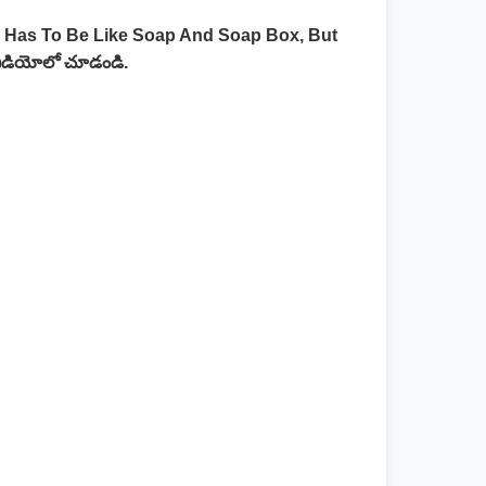
ife Has To Be Like Soap And Soap Box, But
ద వీడియోలో చూడండి.