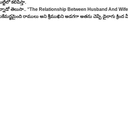
లో కలిపేస్తా.
 ఏమన్నాడో తెలుసా.. “The Relationship Between Husband And W
కేమర్థమైంది రాములు అని శ్రీముఖిని అడగగా అతను చెప్పే డైలాగు క్రిం