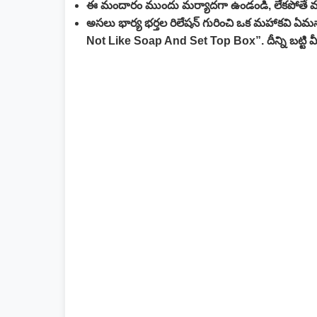
ఈ మందారం ముందు మర్యాదగా ఉండండి, లేకపోతే మట్టి
అసలు భార్య భర్తల రిలేషన్ గురించి ఒక మహాకవి
Not Like Soap And Set Top Box”. దీన్ని బట్టి మీ