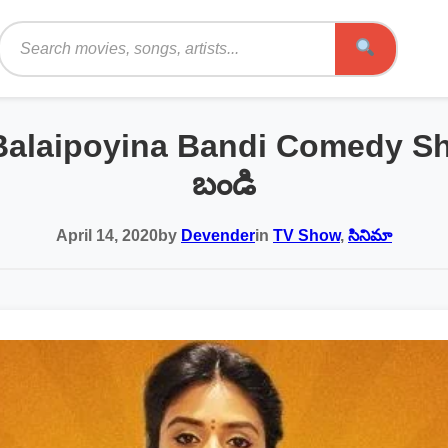
Search
Balaipoyina Bandi Comedy Sh
బండి
April 14, 2020
by
Devender
in
TV Show
,
సినిమా