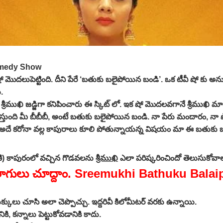
omedy Show
 షో మొదలుపెట్టింది. దీని పేరే ‘బతుకు బలైపోయిన బండి’. ఒక టీవీ షో కు అను
.
ు శ్రీముఖి జడ్జిగా కనిపించారు ఈ స్కిట్ లో. ఇక షో మొదలవగానే శ్రీముఖి 
్తుంది మీ బీబీబీ, అంటే బతుకు బలైపోయిన బండి. నా పేరు మందారం, నా షో 
, అదే కరోనా వల్ల కాపురాలు కూలి పోతున్నాయన్న విషయం మా ఈ బతుకు 
మణి) కాపురంలో వచ్చిన గొడవలను
శ్రీముఖి
ఎలా పరిష్కరించిందో తెలుసుకోవాల
 డైలాగులు చూద్దాం. Sreemukhi Bathuku B
క్కులు చూసి అలా చెప్పొచ్చు. ఇద్దరివీ కిలోమీటర్ వరకు ఉన్నాయి.
ికి, కన్నాలు పెట్టుకోవడానికి కాదు.