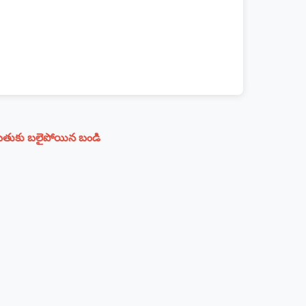
బతుకు బలైపోయిన బండి