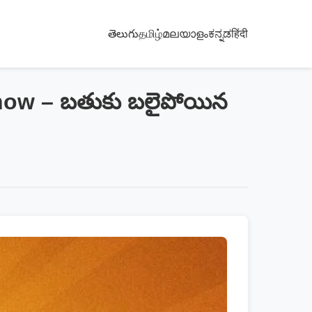
తెలుగు
தமிழ்
മലയാളം
ಕನ್ನಡ
हिंदी
ow – బతుకు బలైపోయిన