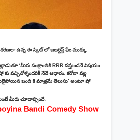
కరణలా ఉన్న ఈ స్కిట్ లో జబర్దస్త్ ఫేం ముక్కు
మాట్లాడుతూ ‘మీరు సంక్రాంతికి RRR వస్తుందనే విషయం
కు వచ్చినోళ్ళందరికీ నేనే ఆధారం. కరోనా వల్ల
బలైపోయిన బండి కి మాత్రమే తెలుసు’ అంటూ షో
ంటే మీరు చూడాల్సిందే.
alaipoyina Bandi Comedy Show