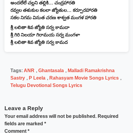
అందలేలే చల్లని తల్లికి… చంద్రహారతి
రవ్వల తళుకుల కలలా జ్యోతుల… కర్పూరహారతి
సకల నిగమ వినుత చరణ శాశ్వత మంగళ హారతి
శ్రీ లలితా శివ జ్యోతి సర్వ కామదా
శ్రీ గిరి నిలయా గిరామయ సర్వ మంగళా
శ్రీ లలితా శివ జ్యోతి సర్వ కామద
Tags:
ANR
,
Ghantasala
,
Malladi Ramakrishna
Sastry
,
P Leela
,
Rahasyam Movie Songs Lyrics
,
Telugu Devotional Songs Lyrics
Leave a Reply
Your email address will not be published.
Required
fields are marked
*
Comment
*