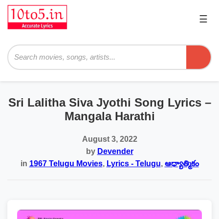
☰
Pri
Me
Searc
Sri Lalitha Siva Jyothi Song Lyrics –
Mangala Harathi
August 3, 2022
by
Devender
in
1967 Telugu Movies
,
Lyrics - Telugu
,
ఆధ్యాత్మికం