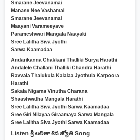
Smarane Jeevanamai
Manase Nee Vashamai
Smarane Jeevanamai
Maayani Varameeyave
Parameshwari Mangala Naayaki
Sree Lalitha Siva Jyothi
Sarwa Kaamadaa
Andarikanna Chakkani Thalliki Surya Harathi
Andalele Challani Thalliki Chandra Harathi
Ravvala Thalukula Kalalaa Jyothula Karpoora
Harathi
Sakala Nigama Vinutha Charana
Shaashwatha Mangala Harathi
Sree Lalitha Siva Jyothi Sarwa Kaamadaa
Sree Giri Nilayaa Giraamaya Sarwa Mangala
Sree Lalitha Siva Jyothi Sarwa Kaamadaa
Listen శ్రీ లలితా శివ జ్యోతి Song