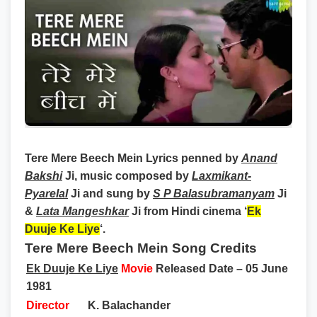
Tere Mere Beech Mein Lyrics
penned by
Anand
Bakshi
Ji, music composed by
Laxmikant-
Pyarelal
Ji and sung by
S P Balasubramanyam
Ji
&
Lata Mangeshkar
Ji from Hindi cinema ‘
Ek
Duuje Ke Liye
‘.
Tere Mere Beech Mein Song Credits
Ek Duuje Ke Liye
Movie
Released Date – 05 June
1981
Director
K. Balachander