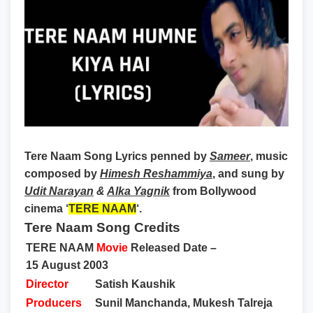
Tere Naam Song Lyrics
penned by
Sameer
, music
composed by
Himesh Reshammiya
, and sung by
Udit Narayan
&
Alka Yagnik
from Bollywood
cinema ‘
TERE NAAM
‘.
Tere Naam Song Credits
TERE NAAM
Movie
Released Date –
15 August 2003
Director
Satish Kaushik
Producers
Sunil Manchanda, Mukesh Talreja