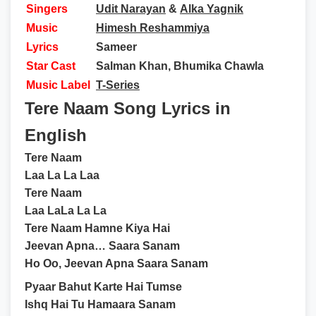
Singers
Udit Narayan
&
Alka Yagnik
Music
Himesh Reshammiya
Lyrics
Sameer
Star Cast
Salman Khan, Bhumika Chawla
Music Label
T-Series
Tere Naam Song Lyrics in
English
Tere Naam
Laa La La Laa
Tere Naam
Laa LaLa La La
Tere Naam Hamne Kiya Hai
Jeevan Apna… Saara Sanam
Ho Oo, Jeevan Apna Saara Sanam
Pyaar Bahut Karte Hai Tumse
Ishq Hai Tu Hamaara Sanam