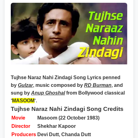
Tujhse Naraz Nahi Zindagi Song Lyrics
penned
by
Gulzar
, music composed by
RD Burman
, and
sung by
Anup Ghoshal
from Bollywood classical
‘
MASOOM
‘.
Tujhse Naraz Nahi Zindagi Song Credits
Movie
Masoom (22 October 1983)
Director
Shekhar Kapoor
Producers
Devi Dutt, Chanda Dutt