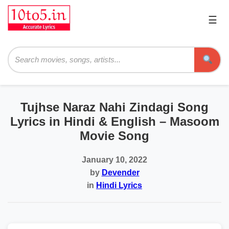
☰
Pri
Me
Searc
Tujhse Naraz Nahi Zindagi Song
Lyrics in Hindi & English – Masoom
Movie Song
January 10, 2022
by
Devender
in
Hindi Lyrics