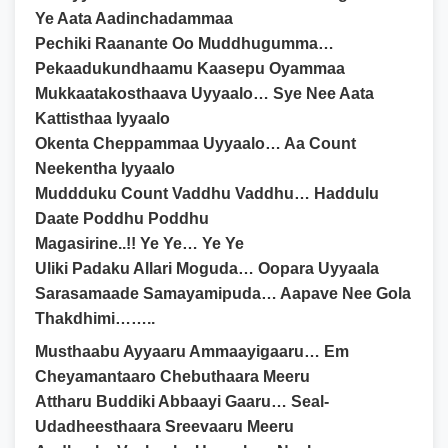
Ye Aata Aadinchadammaa
Pechiki Raanante Oo Muddhugumma…
Pekaadukundhaamu Kaasepu Oyammaa
Mukkaatakosthaava Uyyaalo… Sye Nee Aata
Kattisthaa Iyyaalo
Okenta Cheppammaa Uyyaalo… Aa Count
Neekentha Iyyaalo
Muddduku Count Vaddhu Vaddhu… Haddulu
Daate Poddhu Poddhu
Magasirine..!! Ye Ye… Ye Ye
Uliki Padaku Allari Moguda… Oopara Uyyaala
Sarasamaade Samayamipuda… Aapave Nee Gola
Thakdhimi……..
Musthaabu Ayyaaru Ammaayigaaru… Em
Cheyamantaaro Chebuthaara Meeru
Attharu Buddiki Abbaayi Gaaru… Seal-
Udadheesthaara Sreevaaru Meeru