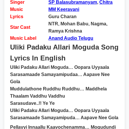
Singer
SP Balasubramanyam
,
Chitra
Music
MM Keeravani
Lyrics
Guru Charan
NTR, Mohan Babu, Nagma,
Star Cast
Ramya Krishna
Music Label
Anand Audio Telugu
Uliki Padaku Allari Moguda Song
Lyrics In English
Uliki Padaku Allari Moguda… Oopara Uyyaala
Sarasamaade Samayamipudaa… Aapave Nee
Gola
Muddulathone Ruddhu Ruddhu… Maddhela
Thaalam Vaddhu Vaddhu
Sarasudave..!! Ye Ye
Uliki Padaku Allari Moguda… Oopara Uyyaala
Sarasamaade Samayamipuda… Aapave Nee Gola
Pellayyi Innaallu Kaavochenamma… Mogudundi