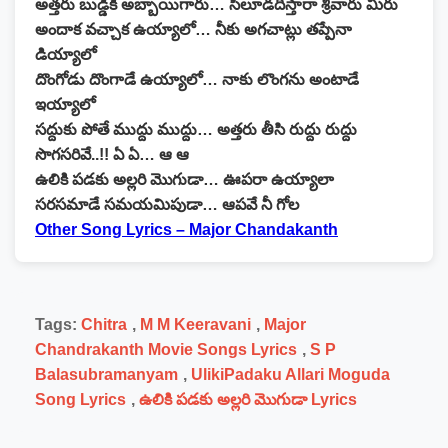
అత్తరు బుడ్డికి అబ్బాయిగారు… సీలూడదీస్తారా శ్రీవారు మీరు
అందాక వచ్చాక ఉయ్యాలో… నీకు అగచాట్లు తప్పేనా
డియ్యాలో
దొంగోడు దొంగాడే ఉయ్యాలో… నాకు లొంగను అంటాడే
ఇయ్యాలో
సద్దుకు పోతే ముద్దు ముద్దు… అత్తరు తీసి రుద్దు రుద్దు
సొగసరివే..!! ఏ ఏ… ఆ ఆ
ఉలికి పడకు అల్లరి మొగుడా… ఊపరా ఉయ్యాలా
సరసమాడే సమయమిపుడా… ఆపవే నీ గోల
Other Song Lyrics – Major Chandakanth
Tags:
Chitra
,
M M Keeravani
,
Major
Chandrakanth Movie Songs Lyrics
,
S P
Balasubramanyam
,
UlikiPadaku Allari Moguda
Song Lyrics
,
ఉలికి పడకు అల్లరి మొగుడా Lyrics