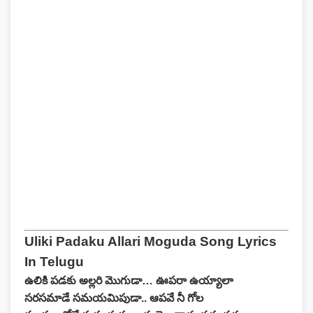
Uliki Padaku Allari Moguda Song Lyrics
In Telugu
ఉలికి పడకు అల్లరి మొగుడా… ఊపరా ఉయ్యాలా
సరసమాడే సమయమిపుడా.. ఆపవే నీ గోల