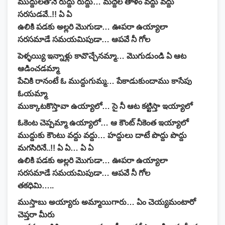
ముద్దులతోనే రుద్దు రుద్దు… మద్దెల తాళం వద్దు వద్దు
సరసుడవే..!! ఏ ఏ
ఉలికి పడకు అల్లరి మొగుడా… ఊపరా ఉయ్యాలా
సరసమాడే సమయమిపుడా… ఆపవే నీ గోల
పెళ్ళయ్యి ఇన్నాళ్లు కావొచ్చేనమ్మా… మొగుడుండి ఏ ఆట
ఆడించడమ్మా
పేచికి రానంటే ఓ ముద్దుగుమ్మ… పేకాడుకుందాము కాసేపు
ఓయమ్మా
ముక్కాటకొస్తావా ఉయ్యాలో… సై నీ ఆట కట్టిస్తా ఇయ్యాలో
ఓకెంట చెప్పమ్మా ఉయ్యాలో… ఆ కౌంట్ నీకెంత ఇయ్యాలో
ముద్దుకు కౌంటు వద్దు వద్దు… హద్దులు దాటే పొద్దు పొద్దు
మగసిరినే..!! ఏ ఏ… ఏ ఏ
ఉలికి పడకు అల్లరి మొగుడా… ఊపరా ఉయ్యాలా
సరసమాడే సమయమిపుడా… ఆపవే నీ గోల
తకధిమి…..
ముస్తాబు అయ్యారు అమ్మాయిగారు… ఏం చెయ్యమంటారో
చెప్తరా మీరు