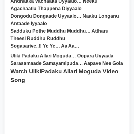
Andhaaka Vachaaka Uyyaalo… Neeku
Agachaatlu Thappena Diyyaalo
Dongodu Dongaade Uyyaalo… Naaku Longanu
Antaade Iyyaalo
Sadduku Pothe Muddhu Muddhu… Attharu
Theesi Ruddhu Ruddhu
Sogasarive..!! Ye Ye… Aa Aa…
Uliki Padaku Allari Moguda… Oopara Uyyaala
Sarasamaade Samayamipuda… Aapave Nee Gola
Watch UlikiPadaku Allari Moguda Video
Song