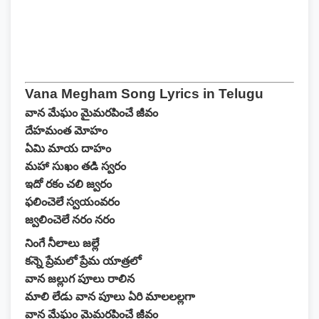
Vana Megham Song Lyrics in Telugu
వాన మేఘం మైమరపించే జీవం
దేహమంత మోహం
ఏమి మాయ దాహం
మహా సుఖం తడి స్వరం
ఇదో రకం చలి జ్వరం
ఫలించెలే స్వయంవరం
జ్వలించెలే నరం నరం
నింగే నీలాలు జల్లే
కన్నె ప్రేమలో ప్రేమ యాత్రలో
వాన జల్లుగ పూలు రాలిన
మాలి లేడు వాన పూలు ఏరి మాలలల్లగా
వాన మేఘం మైమరపించే జీవం