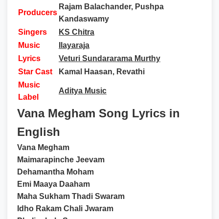
Rajam Balachander, Pushpa
Producers
Kandaswamy
Singers
KS Chitra
Music
Ilayaraja
Lyrics
Veturi Sundararama Murthy
Star Cast
Kamal Haasan, Revathi
Music
Aditya Music
Label
Vana Megham Song Lyrics in
English
Vana Megham
Maimarapinche Jeevam
Dehamantha Moham
Emi Maaya Daaham
Maha Sukham Thadi Swaram
Idho Rakam Chali Jwaram