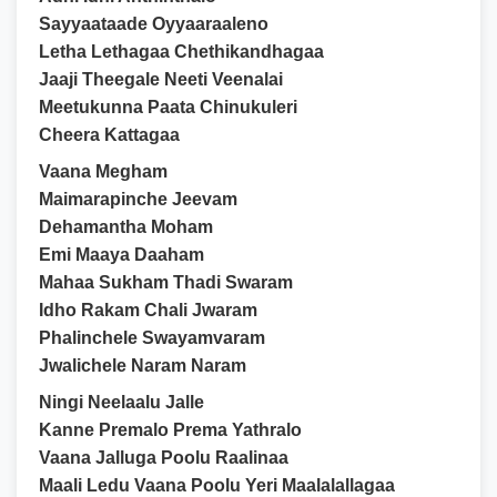
Sayyaataade Oyyaaraaleno
Letha Lethagaa Chethikandhagaa
Jaaji Theegale Neeti Veenalai
Meetukunna Paata Chinukuleri
Cheera Kattagaa
Vaana Megham
Maimarapinche Jeevam
Dehamantha Moham
Emi Maaya Daaham
Mahaa Sukham Thadi Swaram
Idho Rakam Chali Jwaram
Phalinchele Swayamvaram
Jwalichele Naram Naram
Ningi Neelaalu Jalle
Kanne Premalo Prema Yathralo
Vaana Jalluga Poolu Raalinaa
Maali Ledu Vaana Poolu Yeri Maalalallagaa