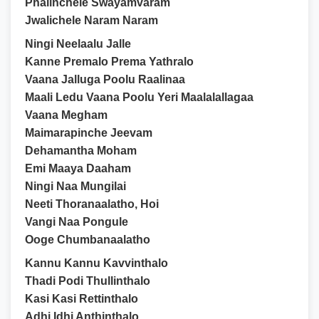
Phalinchele Swayamvaram
Jwalichele Naram Naram
Ningi Neelaalu Jalle
Kanne Premalo Prema Yathralo
Vaana Jalluga Poolu Raalinaa
Maali Ledu Vaana Poolu Yeri Maalalallagaa
Vaana Megham
Maimarapinche Jeevam
Dehamantha Moham
Emi Maaya Daaham
Ningi Naa Mungilai
Neeti Thoranaalatho, Hoi
Vangi Naa Pongule
Ooge Chumbanaalatho
Kannu Kannu Kavvinthalo
Thadi Podi Thullinthalo
Kasi Kasi Rettinthalo
Adhi Idhi Anthinthalo