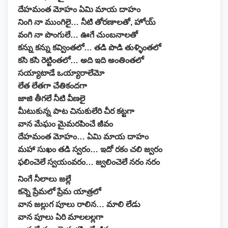
దేహమంత మోహం ఏమి మాయ దాహం
నింగి నా ముంగిలై… నీటి తోరణాలతో, హోయ్
వంగి నా పొంగులే… ఊగే చుంబనాలతో
కన్ను కన్ను కవ్వింతలో… తడి పొడి తుళ్ళింతలో
కసి కసి రెట్టింతలో… అది ఇది అంతింతలో
సయ్యాటాడే ఒయ్యారాలేమో
లేత లేతగా చేతికందగా
జాజి తీగలే నీటి వీణలై
మీటుకున్న పాట చినుకులేరి చీర కట్టగా
వాన మేఘం మైమరపించే జీవం
దేహమంత మోహం… ఏమి మాయ దాహం
మహా సుఖం తడి స్వరం… ఇదో రకం చలి జ్వరం
ఫలించెలే స్వయంవరం… జ్వలించెలే నరం నరం
నింగే నీలాలు జల్లే
కన్నె ప్రేమలో ప్రేమ యాత్రలో
వాన జల్లుగ పూలు రాలిన… మాలి లేడు
వాన పూలు ఏరి మాలలల్లగా