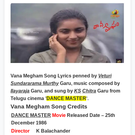
Vana Megham Song Lyrics
penned by
Veturi
Sundararama Murthy
Garu, music composed by
Ilayaraja
Garu, and sung by
KS
Chitra
Garu from
Telugu cinema ‘
DANCE MASTER
‘.
Vana Megham Song Credits
DANCE MASTER
Movie
Released Date – 25th
December 1986
Director
K Balachander