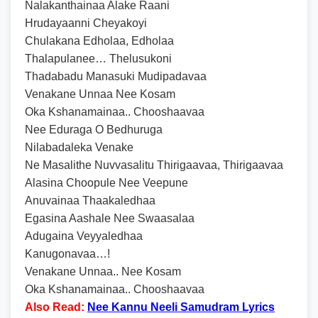
Nalakanthainaa Alake Raani
Hrudayaanni Cheyakoyi
Chulakana Edholaa, Edholaa
Thalapulanee… Thelusukoni
Thadabadu Manasuki Mudipadavaa
Venakane Unnaa Nee Kosam
Oka Kshanamainaa.. Chooshaavaa
Nee Eduraga O Bedhuruga
Nilabadaleka Venake
Ne Masalithe Nuvvasalitu Thirigaavaa, Thirigaavaa
Alasina Choopule Nee Veepune
Anuvainaa Thaakaledhaa
Egasina Aashale Nee Swaasalaa
Adugaina Veyyaledhaa
Kanugonavaa…!
Venakane Unnaa.. Nee Kosam
Oka Kshanamainaa.. Chooshaavaa
Also Read:
Nee Kannu Neeli Samudram Lyrics