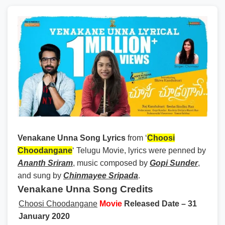
Venakane Unna Song Lyrics
from ‘
Choosi
Choodangane
‘ Telugu Movie, lyrics were penned by
Ananth Sriram
, music composed by
Gopi Sunder
,
and sung by
Chinmayee Sripada
.
Venakane Unna Song Credits
Choosi Choodangane
Movie
Released Date – 31
January 2020