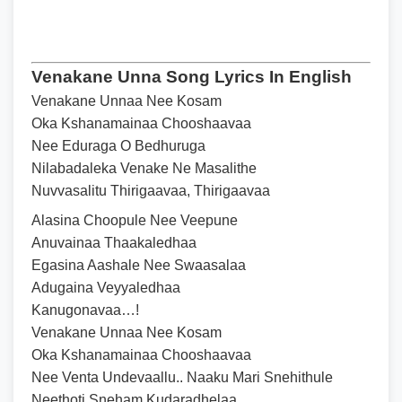
Venakane Unna Song Lyrics In English
Venakane Unnaa Nee Kosam
Oka Kshanamainaa Chooshaavaa
Nee Eduraga O Bedhuruga
Nilabadaleka Venake Ne Masalithe
Nuvvasalitu Thirigaavaa, Thirigaavaa
Alasina Choopule Nee Veepune
Anuvainaa Thaakaledhaa
Egasina Aashale Nee Swaasalaa
Adugaina Veyyaledhaa
Kanugonavaa…!
Venakane Unnaa Nee Kosam
Oka Kshanamainaa Chooshaavaa
Nee Venta Undevaallu.. Naaku Mari Snehithule
Neethoti Sneham Kudaradhelaa