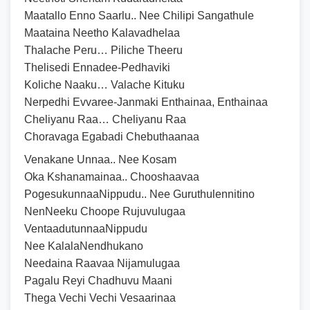
Maatallo Enno Saarlu.. Nee Chilipi Sangathule
Maataina Neetho Kalavadhelaa
Thalache Peru… Piliche Theeru
Thelisedi Ennadee-Pedhaviki
Koliche Naaku… Valache Kituku
Nerpedhi Evvaree-Janmaki Enthainaa, Enthainaa
Cheliyanu Raa… Cheliyanu Raa
Choravaga Egabadi Chebuthaanaa
Venakane Unnaa.. Nee Kosam
Oka Kshanamainaa.. Chooshaavaa
PogesukunnaaNippudu.. Nee Guruthulennitino
NenNeeku Choope Rujuvulugaa
VentaadutunnaaNippudu
Nee KalalaNendhukano
Needaina Raavaa Nijamulugaa
Pagalu Reyi Chadhuvu Maani
Thega Vechi Vechi Vesaarinaa