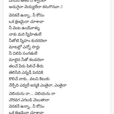
ఎగసిన ఆశలే నీ శ్వాసలా
అడుగైనా వెయ్యలేదా కనుగొనవా..!
వెనకనే ఉన్నా.. నీ కోసం
ఒక క్షణమైనా చూశావా
నీ వెంట ఉండేవాళ్ళు
నాకు మరి స్నేహితులే
నీతోటి స్నేహం కుదరదెలా
మాటల్లో ఎన్నో సార్లు
నీ చిలిపి సంగతులే
మాటైన నీతో కలవదెలా
తలచే పేరు పిలిచే తీరు
తెలిసేది ఎన్నడీ పెదవికి
కొలిచే నాకు.. వలచి కిటుకు
నేర్పేది ఎవ్వరీ జన్మకి ఎంతైనా, ఎంతైనా
చెలియను రా… చెలియను రా
చొరవగ ఎగబడి చెబుతానా
వెనకనే ఉన్నా.. నీ కోసం
ఒక క్షణమైనా చూశావా