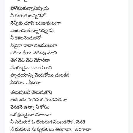
పోగేసుకున్నానిప్పుడు
నీ గురుతులెన్నిటినో
నేన్నీకు చూపే ఋజువులుగా
వెంటాడుతున్నానిప్పుడు
నీ కళలనెందుకనో
నీడైనా రావా నిజములుగా
పగలు రేయి చదువు మాని
తెగ వేచి వేచి వేసారినా
నలకంతైనా ఆలాకె రాని
హృదయాన్ని చేయకోయి చులకన
ఏదోలా… ఏదోలా
తలుపులనీ తెలుసుకొని
తడబడు మనసుకి ముడిపడవా
వెనకనే ఉన్నా నీ కోసం
ఒక క్షణమైనా చూశావా
నీ ఎదురుగ ఓ బెదురుగ నిలబడలేక.. వెనకే
నే మసలితే నువ్వసలిటు తిరిగావా.. తిరిగావా