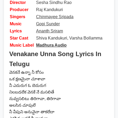
Director
Sesha Sindhu Rao
Producer
Raj Kandukuri
Singers
Chinmayee Sripada
Music
Gopi Sunder
Lyrics
Ananth Sriram
Star Cast
Shiva Kandukuri, Varsha Bollamma
Music Label
Madhura Audio
Venakane Unna Song Lyrics In
Telugu
వెనకనే ఉన్నా నీ కోసం
ఒక క్షణమైనా చూశావా
నీ ఎదురుగ ఓ బెదురుగ
నిలబడలేక వెనకే నే మసలితే
నువ్వసలిటు తిరిగావా, తిరిగావా
అలసిన చూపులే
నీ వీపుని అనువైనా తాకలేదా