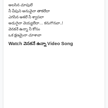
అలసిన చూపులే
నీ వీపుని అనువైనా తాకలేదా
ఎగసిన ఆశలే నీ శ్వాసలా
అడుగైనా వెయ్యలేదా… కనుగొనవా..!
వెనకనే ఉన్నా నీ కోసం
ఒక క్షణమైనా చూశావా
Watch వెనకనే ఉన్నా Video Song