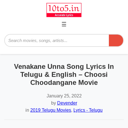
☰
Primary
Menu
Search
Venakane Unna Song Lyrics In
Telugu & English – Choosi
Choodangane Movie
January 25, 2022
by
Devender
in
2019 Telugu Movies
,
Lyrics - Telugu