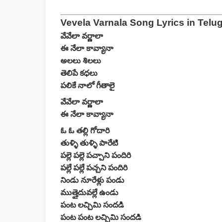
Vevela Varnala Song Lyrics in Telu
వేవేలా వర్ణాలా
ఈ నేలా కావ్యానా
అలలు శిలలు
తెలిపే కధలు
పలికే నాలో గీతాలై
వేవేలా వర్ణాలా
ఈ నేలా కావ్యానా
ఓ ఓ తల్లి గోదారి
తుళ్ళి తుళ్ళి పారేటి
పల్లె పల్లె పచ్చాని పందిరి
పల్లే పల్లే పచ్చని పందిరి
నిండు నూరేళ్లు పండు
ముత్తైదువల్లే ఉండు
పంట లచ్చిమి సందడి
పంట పంట లచ్చిమి సందడి