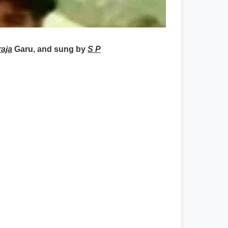
raja
Garu, and sung by
S P