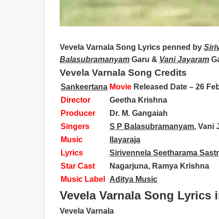
Vevela Varnala Song Lyrics
penned by
Sir
Balasubramanyam
Garu &
Vani Jayaram
Ga
Vevela Varnala Song Credits
Sankeertana
Movie
Released Date
– 26 Fe
Director
Geetha Krishna
Producer
Dr. M. Gangaiah
Singers
S P Balasubramanyam
, Vani
Music
Ilayaraja
Lyrics
Sirivennela Seetharama Sast
Star Cast
Nagarjuna, Ramya Krishna
Music Label
Aditya Music
Vevela Varnala Song Lyrics 
Vevela Varnala