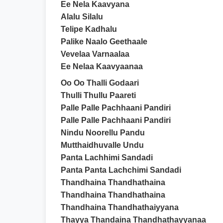
Ee Nela Kaavyana
Alalu Silalu
Telipe Kadhalu
Palike Naalo Geethaale
Vevelaa Varnaalaa
Ee Nelaa Kaavyaanaa
Oo Oo Thalli Godaari
Thulli Thullu Paareti
Palle Palle Pachhaani Pandiri
Palle Palle Pachhaani Pandiri
Nindu Noorellu Pandu
Mutthaidhuvalle Undu
Panta Lachhimi Sandadi
Panta Panta Lachchimi Sandadi
Thandhaina Thandhathaina
Thandhaina Thandhathaina
Thandhaina Thandhathaiyyana
Thayya Thandaina Thandhathayyanaa