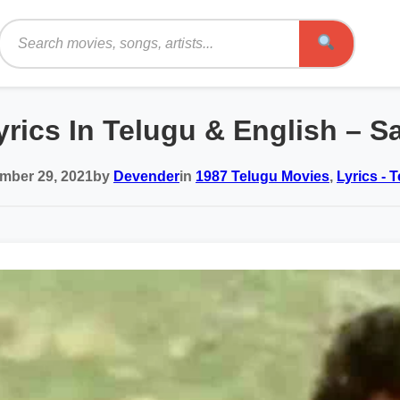
Search
yrics In Telugu & English – 
mber 29, 2021
by
Devender
in
1987 Telugu Movies
,
Lyrics - 