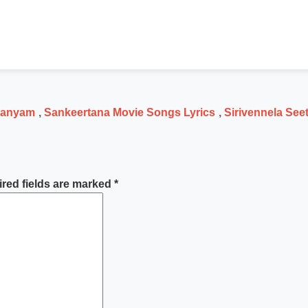
manyam
,
Sankeertana Movie Songs Lyrics
,
Sirivennela See
red fields are marked
*