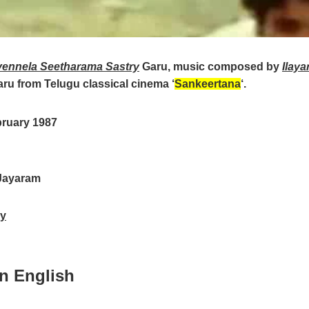
ivennela Seetharama Sastry
Garu, music composed by
Ilaya
ru from Telugu classical cinema ‘
Sankeertana
‘.
bruary 1987
 Jayaram
ry
in English