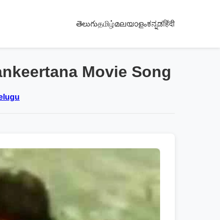
తెలుగు
தமிழ்
മലയാളം
ಕನ್ನಡ
हिंदी
Sankeertana Movie Song
Telugu