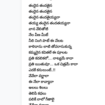
తందైన తందతైన
తందైన తందతైన
తందైన తందతైయ్యనా
తయ్య తందైన తందతయ్యనా
వాన వేలితోటి
నేల వీణ మీటే
నీలి నింగి పాటే ఈ చేలట
కాళిదాసు లాటి తోచరాసుకున్న
కమ్మనైన కవితలే ఈ పూలట
ప్రతి కదలికలో… నాట్యమే కాదా
ప్రతి ఋతువూ… ఒక చిత్రమే కాదా
ఎదకే కనులుంటే..!!
వేవేలా వర్ణాలా
ఈ నేలా కావ్యానా
అలలు శిలలు
తెలిపే కధలు
పలికే నాలో గీతాలై