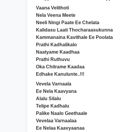
Vaana Velithoti
Nela Veena Meete
Neeli Ningi Paate Ee Chelata
Kalidasu Laati Thocharaasukunna
Kammanaina Kavithale Ee Poolata
Prathi Kadhalikalo
Naatyame Kaadhaa
Prathi Ruthuvu
Oka Chitrame Kaadaa
Edhake Kanulunte..!!!
Vevela Varnaala
Ee Nela Kaavyana
Alalu Silalu
Telipe Kadhalu
Palike Naalo Geethaale
Vevelaa Varnaalaa
Ee Nelaa Kaavyaanaa