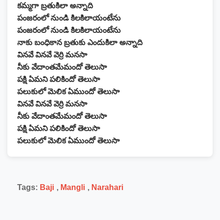
కమ్మగా బ్రతుకిలా అన్నాది
పంజరంలో నుండి కిలకిలాయంటేను
పంజరంలో నుండి కిలకిలాయంటేను
నాకు బంధికాన బ్రతుకు ఎందుకిలా అన్నాది
వినవే వినవే వెర్రి మనసా
నీకు వేదాంతమేమందో తెలుసా
పక్షి ఏమని పలికిందో తెలుసా
పలుకులో మెలిక ఏముందో తెలుసా
వినవే వినవే వెర్రి మనసా
నీకు వేదాంతమేమందో తెలుసా
పక్షి ఏమని పలికిందో తెలుసా
పలుకులో మెలిక ఏముందో తెలుసా
Tags:
Baji
,
Mangli
,
Narahari