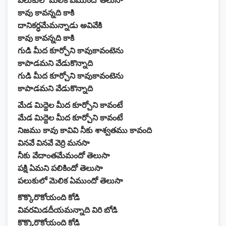
పలుకులో మెలిక ఏముందో తెలుసా
కావు కావన్నది కాకి
దానికర్ధమేమన్నాడు అవివేకి
కావు కావన్నది కాకి
గుడి మీద కూర్చోని కావుకావంటెను
కాపాడమని వేడుకొన్నాది
గుడి మీద కూర్చోని కావుకావంటెను
కాపాడమని వేడుకొన్నాది
మేడ మిద్దెల మీద కూర్చోని కావంటే
మేడ మిద్దెల మీద కూర్చోని కావంటే
నిజము కావు కావివి నీకు శాశ్వతము కావంది
వినవే వినవే వెర్రి మనసా
నీకు వేదాంతమేమందో తెలుసా
పక్షి ఏమని పలికిందో తెలుసా
పలుకులో మెలిక ఏముందో తెలుసా
కొక్కొరొకోయంది కోడి
వివరమిడదీయమన్నాది విరి బోడి
కొక్కొరొకోయంది కోడి