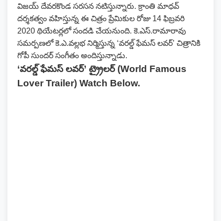
విజయ్ దేవరకొండ సరసన నటిస్తున్నారు. క్రాంతి మాధ‌వ్
ద‌ర్శ‌క‌త్వం వహిస్తున్న ఈ చిత్రం ప్రేమికుల రోజు 14 ఫిబ్రవరి
2020 థియేటర్లలో సందడి చేయనుంది. కె.ఎస్‌.రామారావు
స‌మర్పణ‌లో కె.ఎ.వ‌ల్లభ నిర్మిస్తున్న ‘వ‌ర‌ల్డ్ ఫేమ‌స్ ల‌వ‌ర్‌’ చిత్రానికి
గోపీ సుంద‌ర్ సంగీతం అందిస్తున్నాడు.
‘వ‌ర‌ల్డ్ ఫేమ‌స్ ల‌వ‌ర్‌’ ట్ర్రైలర్ (
World Famous
Lover Trailer
) Watch Below.