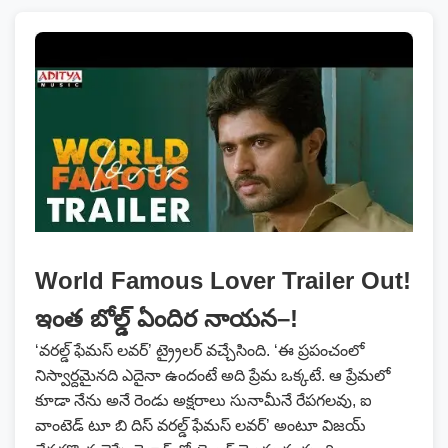
World Famous Lover Trailer Out!
ఇంత బోల్డ్ ఏందిర నాయన–!
‘వ‌ర‌ల్డ్ ఫేమ‌స్ ల‌వ‌ర్‌’ ట్ర్రైలర్ వచ్చేసింది. ‘ఈ ప్రపంచంలో
నిస్వార్దమైనది ఎదైనా ఉందంటే అది ప్రేమ ఒక్కటే. ఆ ప్రేమలో
కూడా నేను అనే రెండు అక్షరాలు సునామీనే రేపగలవు, ఐ
వాంటెడ్ టూ బి దిస్ వ‌ర‌ల్డ్ ఫేమ‌స్ ల‌వ‌ర్‌’ అంటూ విజయ్