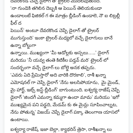
దేవరకొండ చెప్పే డైలాగ్ తో ట్రైలర్ మొదలవుతుంది.
‘నా గుండెకి తగిలిన దెబ్బకి ఆ పెయిన్ తెలియకుండా
ఉండాలంటే ఫిజికల్ గ ఈ మాత్రం బ్లీడింగ్ ఉండాలె, నౌ ఐ లిట్రల్లీ
ఫీల్ ద
పెయిన్’ అంటూ దేవరకొండ చెప్పే డైలాగ్ తో ట్రైలర్
ముగుస్తుంది’ ఇంకా ట్రైలర్ మధ్యలో వచ్చే డైలాగులు బానే
ఉన్నా బోల్డుగా
ఉన్నాయి. ముఖ్యంగా ‘మీ ఆడోల్లకు అస్సలు…..’ డైలాగ్
మరియు ‘నీ యవ్వ తంతె కిటికీల పడ్తవ్ మరి’ ట్రైలర్ లో
సందర్భంగా వచ్చే డైలాగ్ లు బోల్డె అనక తప్పదు.
‘ఎవరు ఏది ప్రేమిస్తారో అది వారికి దొరకాలి’, రాశీ ఖన్నా
ఎమోషనల్ గా చెప్పే డైలాగ్ ‘నేను అలసిపోయాను, మై మైండ్,
మై హార్ట్, ఇట్స్ జస్ట్ బ్లీడింగ్’ బాగుంటుంది. ఐశ్వర్య రాజేష్ చెప్పే
డైలాగ్ ‘జిందగీ ఎమన్నా కమ్మగా ఉందా మామ’ మరియు ‘ఇగో
ముఖ్యమైన పని పడ్డది, మేడమ్ కు ఈ మైన్లు సూపించాల్నట,
నేను పోతున్న’ విజయ్ చెప్పే డైలాగ్ పక్కా తెలంగాణ యాసలో
ఉంటాయి.
ఐశ్వర్యా రాజేష్‌, ఇజా బెల్లా, క్యాథరిన్ త్రెసా, రాశీఖ‌న్నా లు